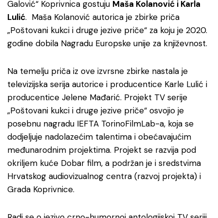
Galović“ Koprivnica gostuju
Maša Kolanović i Karla
Lulić
. Maša Kolanović autorica je zbirke priča
„Poštovani kukci i druge jezive priče“ za koju je 2020.
godine dobila Nagradu Europske unije za književnost.
Na temelju priča iz ove izvrsne zbirke nastala je
televizijska serija autorice i producentice Karle Lulić i
producentice Jelene Mađarić. Projekt TV serije
„Poštovani kukci i druge jezive priče“ osvojio je
posebnu nagradu IEFTA TorinoFilmLab-a, koja se
dodjeljuje nadolazećim talentima i obećavajućim
međunarodnim projektima. Projekt se razvija pod
okriljem kuće Dobar film, a podržan je i sredstvima
Hrvatskog audiovizualnog centra (razvoj projekta) i
Grada Koprivnice.
Radi se o jezivo crno-humornoj antologijskoj TV seriji