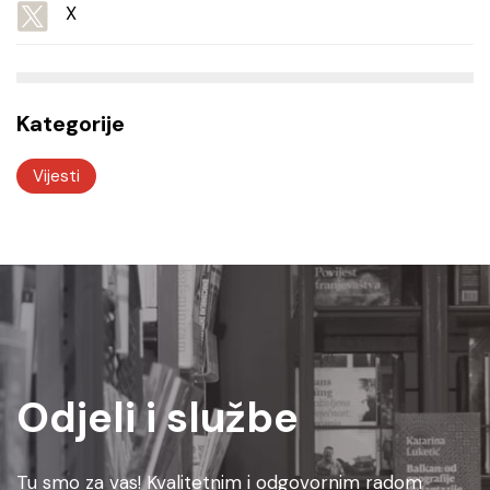
X
Kategorije
Vijesti
Odjeli i službe
Tu smo za vas! Kvalitetnim i odgovornim radom