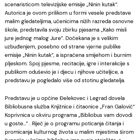
scenaristicom televizijske emisije „Ninin kutak“.
Autorica je ovom prilikom u formi vesele predstave
malim gledateljima, učenicima nižih razreda osnovne
škole, predstavila svoju zbirku pjesama „Kako misli
jure jednog malog Jure“. Dočekana je s velikim
uzbuđenjem, posebno od strane vjerne publike
emisije „Ninin kutak“, a ispraćena smijehom i burnim
pljeskom. Spoj pjesme, recitacije, igre i interakcije s
publikom oduševio je i djecu i njihove učiteljice, a
predstavu je pogledalo više od stotinu gledatelja.
Predstavu je u općine Đelekovec i Legrad dovela
Bibliobusna služba Knjižnice i čitaonice „Fran Galović“
Koprivnica u okviru programa „Bibliobus vam dovodi
u goste…“ . Riječ je o programu poticanja čitanja i
promicanja kulturnog života u malim mjestima širom