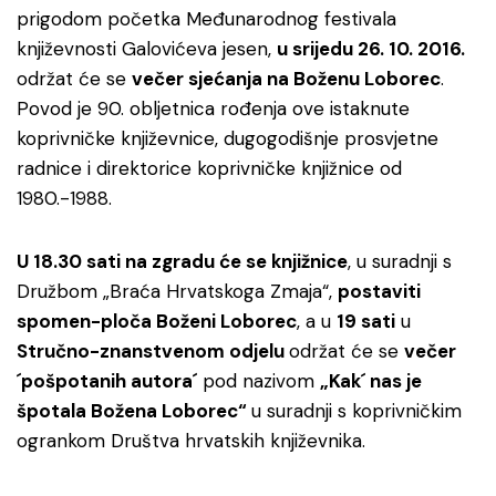
prigodom početka Međunarodnog festivala
književnosti Galovićeva jesen,
u srijedu 26. 10. 2016.
održat će se
večer sjećanja na Boženu Loborec
.
Povod je 90. obljetnica rođenja ove istaknute
koprivničke književnice, dugogodišnje prosvjetne
radnice i direktorice koprivničke knjižnice od
1980.-1988.
U 18.30 sati na zgradu će se knjižnice
, u suradnji s
Družbom „Braća Hrvatskoga Zmaja“,
postaviti
spomen-ploča Boženi Loborec
, a u
19 sati
u
Stručno-znanstvenom odjelu
održat će se
večer
´pošpotanih autora´
pod nazivom
„Kak´ nas je
špotala Božena Loborec“
u suradnji s koprivničkim
ogrankom Društva hrvatskih književnika.