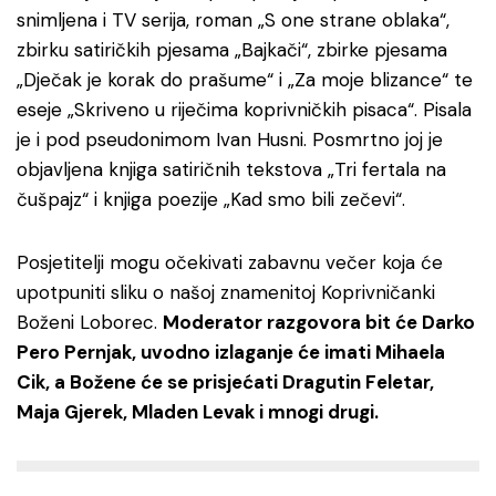
snimljena i TV serija, roman „S one strane oblaka“,
zbirku satiričkih pjesama „Bajkači“, zbirke pjesama
„Dječak je korak do prašume“ i „Za moje blizance“ te
eseje „Skriveno u riječima koprivničkih pisaca“. Pisala
je i pod pseudonimom Ivan Husni. Posmrtno joj je
objavljena knjiga satiričnih tekstova „Tri fertala na
čušpajz“ i knjiga poezije „Kad smo bili zečevi“.
Posjetitelji mogu očekivati zabavnu večer koja će
upotpuniti sliku o našoj znamenitoj Koprivničanki
Boženi Loborec.
Moderator razgovora bit će Darko
Pero Pernjak, uvodno izlaganje će imati Mihaela
Cik, a Božene će se prisjećati Dragutin Feletar,
Maja Gjerek, Mladen Levak i mnogi drugi.