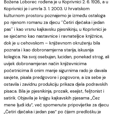
Božena Loborec rođena je u Koprivnici 2. 6. 1926., a u
Koprivnici je i umrla 3. 1. 2003. U hrvatskom
kulturnom prostoru poznajemo je između ostaloga
po njenom romanu za djecu ´´Četiri dječaka i jedan
pas´´ i kao vrsnu kajkavsku pjesnikinju, u Koprivnici je
se sjećamo kao nastavnice i ravnateljice knjižnice,
dok je u cehovskom – književnom okruženju bila
poznata i kao dobronamjerna starija, iskusnija
kolegica. Na svoj osebujan, lucidan, ponekad strog, ali
uvijek dobronamjeran način književnicima
početnicima ili onim manje sigurnima rado je davala
savjete, pisala predgovore i pogovore, a iza sebe je
ostavila i zavidnu produkciju prikaza djela podravskih
pisaca. Bila je pjesnikinja, prozaik, esejist, feljtonist i
satirik. Objavila je knjigu kajkavskih pjesama „Čez
mene ljudi idu“, već spomenute pripovijetke za djecu
„Četiri dječaka i jedan pas“ po čijem predlošku je