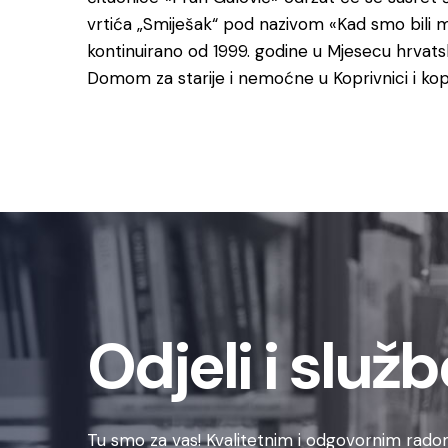
vrtića „Smiješak“ pod nazivom «Kad smo bili mal
kontinuirano od 1999. godine u Mjesecu hrvatske 
Domom za starije i nemoćne u Koprivnici i kopr
Odjeli i služb
Tu smo za vas! Kvalitetnim i odgovornim radom