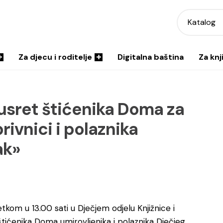
Katalog
Za djecu i roditelje
Digitalna baština
Za knj
usret štićenika Doma za
rivnici i polaznika
ak»
kom u 13.00 sati u Dječjem odjelu Knjižnice i
štićenika Doma umirovljenika i polaznika Dječjeg