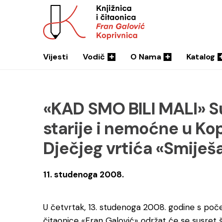
Vijesti
Vodič
O Nama
Katalog
«KAD SMO BILI MALI» S
starije i nemoćne u Kop
Dječjeg vrtića «Smiješ
11. studenoga 2008.
U četvrtak, 13. studenoga 2008. godine s počet
čitaonice «Fran Galović» održat će se susret 