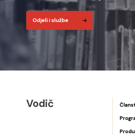
Odjeli i službe
Vodič
Člans
Progr
Produž