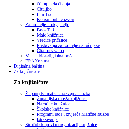
Olimpijada čitanja
Čituljko
Fun Trail
Korisni online izvori
Za roditelje i odgajatelje
BookTalk
Male knjižnice
Vrećice pričalice
Predavanja za roditelje i stručnjake
Čitamo s vama
Mitska bića-digitalna priča
FRANorama
Digitalna baština
Za knjižničare
Za knjižničare
Županijska matična razvojna služba
Županijska mreža knjižnica
Narodne knjižnice
Školske knjižnice
Programi rada i izvješća Matične službe
Istraživanja
Stručni skupovi u organizaciji knjižnice