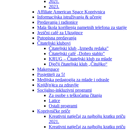
2021.
2023.
Affiliate American Space Koprivnica
Informacijska istraživanja & učenje
Predavanja i radionice
Mala škola korištenja pametnih telefona za starije
Jezični café za Ukrajince
Putopisna predavanja
Čitateljski klubovi
Čitateljski klub „Između redaka”
Čitateljski café „Dobro stablo”
KRUG – Čitateljski klub za mlade
Dječji čitateljski klub „Čituljko“
Makerspace
Posjetitelj za 5!
Medijska pedagogija za mlade i odrasle
Knjiž(n)ica za zdravlje
Socijalno-inkluzivni programi
Za osobe s teškoćama čitanja
Latice
Ostali programi
Koprivničke priče
Kreativni natječaj za najbolju kratku priču
2021.
Kreativni natječaj za najbolju kratku priču