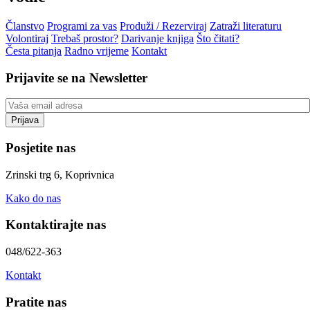
Članstvo
Programi za vas
Produži / Rezerviraj
Zatraži literaturu
Volontiraj
Trebaš prostor?
Darivanje knjiga
Što čitati?
Česta pitanja
Radno vrijeme
Kontakt
Prijavite se na Newsletter
Posjetite nas
Zrinski trg 6, Koprivnica
Kako do nas
Kontaktirajte nas
048/622-363
Kontakt
Pratite nas