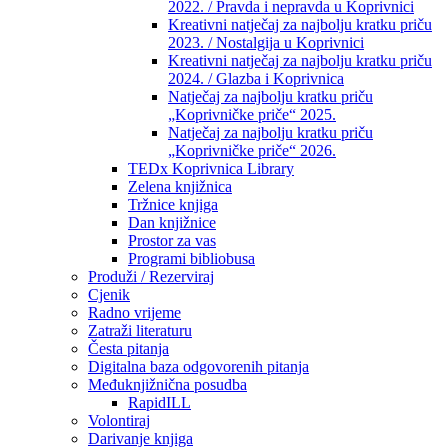
2022. / Pravda i nepravda u Koprivnici
Kreativni natječaj za najbolju kratku priču
2023. / Nostalgija u Koprivnici
Kreativni natječaj za najbolju kratku priču
2024. / Glazba i Koprivnica
Natječaj za najbolju kratku priču
„Koprivničke priče“ 2025.
Natječaj za najbolju kratku priču
„Koprivničke priče“ 2026.
TEDx Koprivnica Library
Zelena knjižnica
Tržnice knjiga
Dan knjižnice
Prostor za vas
Programi bibliobusa
Produži / Rezerviraj
Cjenik
Radno vrijeme
Zatraži literaturu
Česta pitanja
Digitalna baza odgovorenih pitanja
Međuknjižnična posudba
RapidILL
Volontiraj
Darivanje knjiga