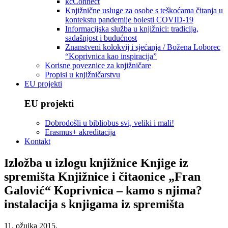
kcConnect
Knjižnične usluge za osobe s teškoćama čitanja u
kontekstu pandemije bolesti COVID-19
Informacijska služba u knjižnici: tradicija,
sadašnjost i budućnost
Znanstveni kolokvij i sjećanja / Božena Loborec
“Koprivnica kao inspiracija”
Korisne poveznice za knjižničare
Propisi u knjižničarstvu
EU projekti
EU projekti
Dobrodošli u bibliobus svi, veliki i mali!
Erasmus+ akreditacija
Kontakt
Izložba u izlogu knjižnice Knjige iz
spremišta Knjižnice i čitaonice „Fran
Galović“ Koprivnica – kamo s njima?
instalacija s knjigama iz spremišta
11. ožujka 2015.