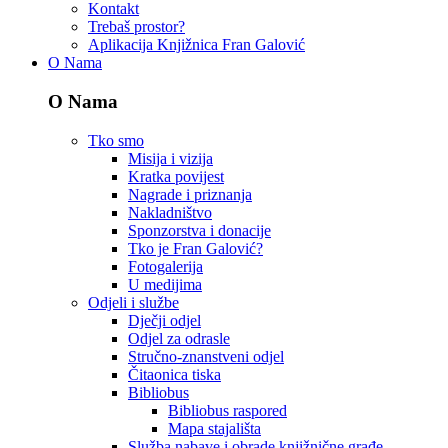
Kontakt
Trebaš prostor?
Aplikacija Knjižnica Fran Galović
O Nama
O Nama
Tko smo
Misija i vizija
Kratka povijest
Nagrade i priznanja
Nakladništvo
Sponzorstva i donacije
Tko je Fran Galović?
Fotogalerija
U medijima
Odjeli i službe
Dječji odjel
Odjel za odrasle
Stručno-znanstveni odjel
Čitaonica tiska
Bibliobus
Bibliobus raspored
Mapa stajališta
Služba nabave i obrade knjižnične građe