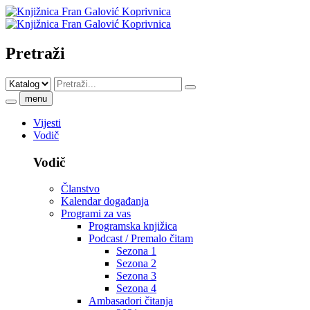
Pretraži
menu
Vijesti
Vodič
Vodič
Članstvo
Kalendar događanja
Programi za vas
Programska knjižica
Podcast / Premalo čitam
Sezona 1
Sezona 2
Sezona 3
Sezona 4
Ambasadori čitanja