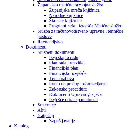
Županijska matična razvojna služba
Županijska mreža knjižnica
Narodne knjižnice
Školske knjižnice
Programi rada i izvješća Matične službe
Služba za računovodstveno-upravne i tehničke
poslove
Ravnateljstvo
Dokumenti
Službeni dokumenti
Izvještaji o radu
Plan rada i razvitka
Financijski plan
Financijsko izvješće
Javna nabava
Pravo na pristup informacijama
Zakonske procedure
Dokumenti Upravnog vijeća
Izvješće o transparentnosti
Smjernice
Akti
Natječaji
Zapošljavanje
Katalog