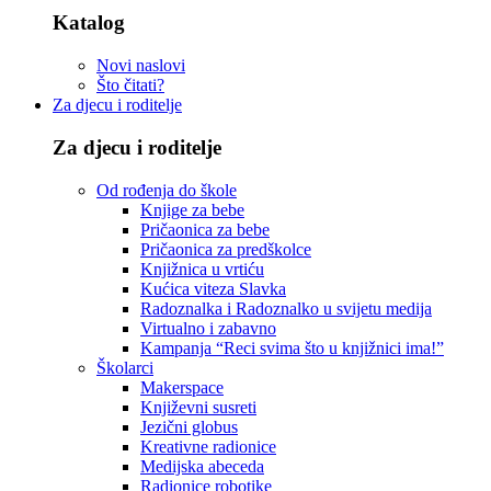
Katalog
Novi naslovi
Što čitati?
Za djecu i roditelje
Za djecu i roditelje
Od rođenja do škole
Knjige za bebe
Pričaonica za bebe
Pričaonica za predškolce
Knjižnica u vrtiću
Kućica viteza Slavka
Radoznalka i Radoznalko u svijetu medija
Virtualno i zabavno
Kampanja “Reci svima što u knjižnici ima!”
Školarci
Makerspace
Književni susreti
Jezični globus
Kreativne radionice
Medijska abeceda
Radionice robotike