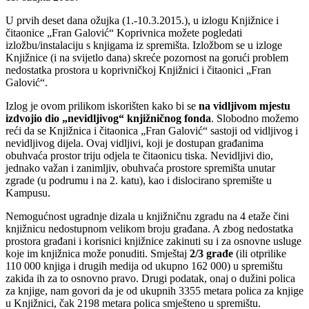
U prvih deset dana ožujka (1.-10.3.2015.), u izlogu Knjižnice i
čitaonice „Fran Galović“ Koprivnica možete pogledati
izložbu/instalaciju s knjigama iz spremišta. Izložbom se u izloge
Knjižnice (i na svijetlo dana) skreće pozornost na gorući problem
nedostatka prostora u koprivničkoj Knjižnici i čitaonici „Fran
Galović“.
Izlog je ovom prilikom iskorišten kako bi se
na vidljivom mjestu
izdvojio dio „nevidljivog“ knjižničnog fonda
. Slobodno možemo
reći da se Knjižnica i čitaonica „Fran Galović“ sastoji od vidljivog i
nevidljivog dijela. Ovaj vidljivi, koji je dostupan građanima
obuhvaća prostor triju odjela te čitaonicu tiska. Nevidljivi dio,
jednako važan i zanimljiv, obuhvaća prostore spremišta unutar
zgrade (u podrumu i na 2. katu), kao i dislocirano spremište u
Kampusu.
Nemogućnost ugradnje dizala u knjižničnu zgradu na 4 etaže čini
knjižnicu nedostupnom velikom broju građana. A zbog nedostatka
prostora građani i korisnici knjižnice zakinuti su i za osnovne usluge
koje im knjižnica može ponuditi. Smještaj
2/3 građe
(ili otprilike
110 000 knjiga i drugih medija od ukupno 162 000) u spremištu
zakida ih za to osnovno pravo. Drugi podatak, onaj o dužini polica
za knjige, nam govori da je od ukupnih 3355 metara polica za knjige
u Knjižnici, čak 2198 metara polica smješteno u spremištu.