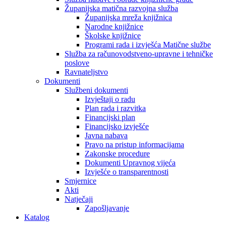
Županijska matična razvojna služba
Županijska mreža knjižnica
Narodne knjižnice
Školske knjižnice
Programi rada i izvješća Matične službe
Služba za računovodstveno-upravne i tehničke
poslove
Ravnateljstvo
Dokumenti
Službeni dokumenti
Izvještaji o radu
Plan rada i razvitka
Financijski plan
Financijsko izvješće
Javna nabava
Pravo na pristup informacijama
Zakonske procedure
Dokumenti Upravnog vijeća
Izvješće o transparentnosti
Smjernice
Akti
Natječaji
Zapošljavanje
Katalog