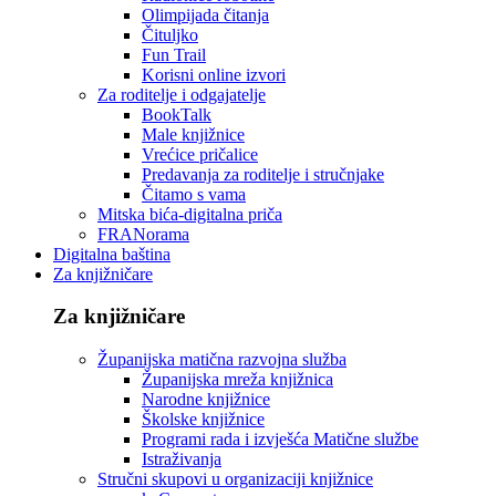
Olimpijada čitanja
Čituljko
Fun Trail
Korisni online izvori
Za roditelje i odgajatelje
BookTalk
Male knjižnice
Vrećice pričalice
Predavanja za roditelje i stručnjake
Čitamo s vama
Mitska bića-digitalna priča
FRANorama
Digitalna baština
Za knjižničare
Za knjižničare
Županijska matična razvojna služba
Županijska mreža knjižnica
Narodne knjižnice
Školske knjižnice
Programi rada i izvješća Matične službe
Istraživanja
Stručni skupovi u organizaciji knjižnice