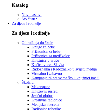
Katalog
Novi naslovi
Što čitati?
Za djecu i roditelje
Za djecu i roditelje
Od rođenja do škole
Knjige za bebe
Pričaonica za bebe
Pričaonica za predškolce
Knjižnica u vrtiću
Kućica viteza Slavka
Radoznalka i Radoznalko u svijetu medija
Virtualno i zabavno
Kampanja “Reci svima što u knjižnici ima!”
Školarci
Makerspace
Književni susreti
Jezični globus
Kreativne radionice
Medijska abeceda
Radionice robotike