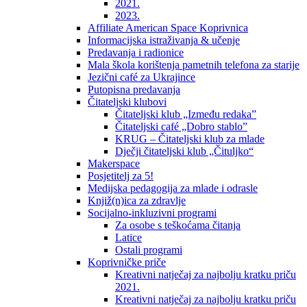
2021.
2023.
Affiliate American Space Koprivnica
Informacijska istraživanja & učenje
Predavanja i radionice
Mala škola korištenja pametnih telefona za starije
Jezični café za Ukrajince
Putopisna predavanja
Čitateljski klubovi
Čitateljski klub „Između redaka”
Čitateljski café „Dobro stablo”
KRUG – Čitateljski klub za mlade
Dječji čitateljski klub „Čituljko“
Makerspace
Posjetitelj za 5!
Medijska pedagogija za mlade i odrasle
Knjiž(n)ica za zdravlje
Socijalno-inkluzivni programi
Za osobe s teškoćama čitanja
Latice
Ostali programi
Koprivničke priče
Kreativni natječaj za najbolju kratku priču
2021.
Kreativni natječaj za najbolju kratku priču