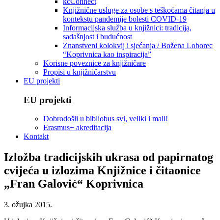
kcConnect
Knjižnične usluge za osobe s teškoćama čitanja u
kontekstu pandemije bolesti COVID-19
Informacijska služba u knjižnici: tradicija,
sadašnjost i budućnost
Znanstveni kolokvij i sjećanja / Božena Loborec
“Koprivnica kao inspiracija”
Korisne poveznice za knjižničare
Propisi u knjižničarstvu
EU projekti
EU projekti
Dobrodošli u bibliobus svi, veliki i mali!
Erasmus+ akreditacija
Kontakt
Izložba tradicijskih ukrasa od papirnatog
cvijeća u izlozima Knjižnice i čitaonice
„Fran Galović“ Koprivnica
3. ožujka 2015.