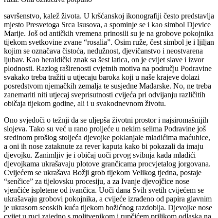
savršenstvo, kalež života. U kršćanskoj ikonografiji često predstavlja
mjesto Presvetoga Srca Isusova, a spominje se i kao simbol Djevice
Marije. Još od antičkih vremena prinosili su je na grobove pokojnika
tijekom svetkovine zvane “rosalia”. Osim ruže, čest simbol je i ljiljan
kojim se označava čistoća, nedužnost, djevičanstvo i neostvarena
ljubav. Kao heraldički znak sa šest latica, on je cvijet slave i izvor
plodnosti. Razlog raširenosti cvjetnih motiva na području Podravine
svakako treba tražiti u utjecaju baroka koji u naše krajeve dolazi
posredstvom njemačkih zemalja te susjedne Mađarske. No, ne treba
zanemariti niti utjecaj sveprisutnosti cvijeća pri odvijanju različitih
običaja tijekom godine, ali i u svakodnevnom životu.
Ono svjedoči o težnji da se uljepša životni prostor i najsiromašnijih
slojeva. Tako su već u rano proljeće u nekim selima Podravine još
sredinom prošlog stoljeća djevojke poklanjale mladićima maćuhice,
a oni ih nose zataknute za rever kaputa kako bi pokazali da imaju
djevojku. Zanimljiv je i običaj uoči prvog svibnja kada mladići
djevojkama ukrašavaju plotove grančicama procvjetalog jorgovana.
Cvijećem se ukrašava Božji grob tijekom Velikog tjedna, postaje
“senčice” za tijelovsku procesiju, a za Ivanje djevojčice nose
vjenčiće ispletene od ivančica. Uoči dana Svih svetih cvijećem se
ukrašavaju grobovi pokojnika, a cvijeće izrađeno od papira glavnim
je ukrasom seoskih kuća tijekom božićnog razdoblja. Djevojke nose
cvijet u ruci zajedno s molitvenikom i rupčićem prilikom odlaska na