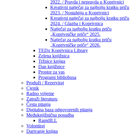
2022. / Pravda i nepravda u Koprivnici
Kreativni natječaj za najbolju kratku priču
2023. / Nostalgija u Koprivnici
Kreativni natječaj za najbolju kratku priču
2024. / Glazba i Koprivnica
Natječaj za najbolju kratku priču
„Koprivničke priče“ 2025.
Natječaj za najbolju kratku priču
„Koprivničke priče“ 2026.
TEDx Koprivnica Library
Zelena knjižnica
Tržnice knjiga
Dan knjižnice
Prostor za vas
Programi bibliobusa
Produži / Rezerviraj
Cjenik
Radno vrijeme
Zatraži literaturu
Česta pitanja
Digitalna baza odgovorenih pitanja
Međuknjižnična posudba
RapidILL
Volontiraj
Darivanje knjiga