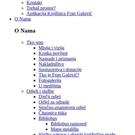
Kontakt
Trebaš prostor?
Aplikacija Knjižnica Fran Galović
O Nama
O Nama
Tko smo
Misija i vizija
Kratka povijest
Nagrade i priznanja
Nakladništvo
Sponzorstva i donacije
Tko je Fran Galović?
Fotogalerija
U medijima
Odjeli i službe
Dječji odjel
Odjel za odrasle
Stručno-znanstveni odjel
Čitaonica tiska
Bibliobus
Bibliobus raspored
Mapa stajališta
Služba nabave i obrade knjižnične građe