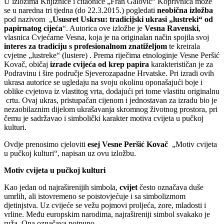
U izlozima Knjižnice i čitaonice „Fran Galović“ Koprivnica može
se u naredna tri tjedna (do 22.3.2015.) pogledati
neobična izložba
pod nazivom „
Ususret Uskrsu: tradicijski ukrasi „lustreki“ od
papirnatog cijeća
“. Autorica ove izložbe je
Vesna Ravenski
,
vlasnica Cvjećarne Vesna, koja je na originalan način spojila svoj
interes za tradiciju s profesionalnom znatiželjom
te kreirala
cvjetne „lustreke“ (lustere) . Prema riječima etnologinje Vesne Peršić
Kovač, običaj
izrade cvijeća od krep papira
karakterističan je za
Podravinu i šire područje Sjeverozapadne Hrvatske. Pri izradi ovih
ukrasa autorice se ugledaju na svoju okolinu oponašajući boje i
oblike cvjetova iz vlastitog vrta, dodajući pri tome vlastitu originalnu
crtu. Ovaj ukras, pristupačan cijenom i jednostavan za izradu bio je
nezaobilaznim dijelom ukrašavanja skromnog životnog prostora, pri
čemu je sadržavao i simbolički karakter motiva cvijeta u pučkoj
kulturi.
Ovdje prenosimo cjeloviti
esej Vesne Peršić Kovač
„Motiv cvijeta
u pučkoj kulturi“, napisan uz ovu izložbu.
Motiv cvijeta u pučkoj kulturi
Kao jedan od najraširenijih simbola,
cvijet
često označava duše
umrlih, ali istovremeno se poistovjećuje i sa simbolizmom
djetinjstva. Uz cvijeće se vežu pojmovi proljeća, zore, mladosti i
vrline. Među europskim narodima, najrašireniji simbol svakako je
ruža. Ona označava potpuno