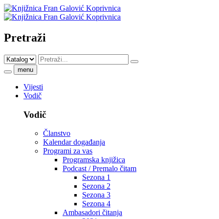
Pretraži
menu
Vijesti
Vodič
Vodič
Članstvo
Kalendar događanja
Programi za vas
Programska knjižica
Podcast / Premalo čitam
Sezona 1
Sezona 2
Sezona 3
Sezona 4
Ambasadori čitanja