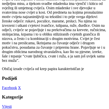
nedjeljnu misu, a tijekom svadbe mladenka ima vjenčić i kiticu od
svježeg ili umjetnog cvijeća. Osim mladenke i sve djevojke u
svatovima nose cvijet u kosi. Od predmeta na kojima pronalazimo
motiv cvijeta najzanimljiviji su tekstilni i to prije svega dijelovi
ženske odjeće: rukavi, poculice, marame, prsluci. Na njima su
izvezeni i utkani cvjetovi ivančice, tulipana, ruže, đurđice. Osim na
odjeći, cvijeće se pojavljuje i na prekrivačima za krevete, ručnicima,
stolnjacima, krpama i to u obliku stiliziranih cvjetnih grančica ili
nizova, a često i u kombinaciji s drugim motivima. Cvijet je čest
motiv i na preslicama, škrinjama za čuvanje odjeće i drugom
pokućstvu, posudama za čuvanje i pripremu hrane. Pojavljuje se i u
drugim oblicima narodnog stvaralaštva, kao što su pjesme, izreke,
šale i tepanje “cvate ljubičica, cvate i ruža, a ja sam još uvijek sama
bez muža”.
Običaj izrade cvijeća od krep papira karakterističan je
Podijeli
Facebook
X
Kategorije
Vijesti