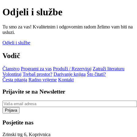
Odjeli i službe
Tu smo za vas! Kvalitetnim i odgovornim radom želimo vam biti na
usluzi.
Odjeli i službe
Vodič
Članstvo
Programi za vas
Produži / Rezerviraj
Zatraži literaturu
Volontiraj
Trebaš prostor?
Darivanje knjiga
Što čitati?
Česta pitanja
Radno vrijeme
Kontakt
Prijavite se na Newsletter
Posjetite nas
Zrinski trg 6, Koprivnica