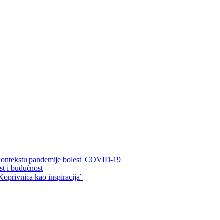
 kontekstu pandemije bolesti COVID-19
ost i budućnost
Koprivnica kao inspiracija”