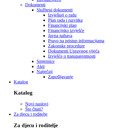
Dokumenti
Službeni dokumenti
Izvještaji o radu
Plan rada i razvitka
Financijski plan
Financijsko izvješće
Javna nabava
Pravo na pristup informacijama
Zakonske procedure
Dokumenti Upravnog vijeća
Izvješće o transparentnosti
Smjernice
Akti
Natječaji
Zapošljavanje
Katalog
Katalog
Novi naslovi
Što čitati?
Za djecu i roditelje
Za djecu i roditelje