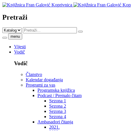
Pretraži
menu
Vijesti
Vodič
Vodič
Članstvo
Kalendar događanja
Programi za vas
Programska knjižica
Podcast / Premalo čitam
Sezona 1
Sezona 2
Sezona 3
Sezona 4
Ambasadori čitanja
2021.