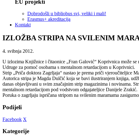
EU projekti
Dobrodošli u bibliobus svi, veliki i mali!
Erasmus+ akreditacija
Kontakt
IZLOŽBA STRIPA NA SVILENIM MAR
4. svibnja 2012.
U izlozima Knjižnice i čitaonice „Fran Galović“ Koprivnica može se ra
Udruge za pomoć osobama s mentalnom retardacijom u Koprivnici.
Strip „Priča doktora Zagrljaja“ nastao je prema priči vjeroučiteljice Ma
Autorica stripa je Magda Dulčić koja se bavi ilustriranjem knjiga, udž
danas objavljivani u svim značajnim strip magazinima i novinama. St
mentalnom retardacijom pod vodstvom odgajateljice Danijele Zrakić. 
Poruka o zagrljaju ispričana stripom na svilenim maramama zasigurno 
Podijeli
Facebook
X
Kategorije