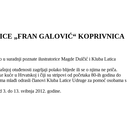
NICE „FRAN GALOVIĆ“ KOPRIVNICA
o u suradnji poznate ilustratorice Magde Dulčić i Kluba Latica
njoj otuđenosti zagrljaji polako blijede ili se o njima ne priča.
ke kuće u Hrvatskoj i čiji su stripovi od početaka 80-ih godina do
ojama mlađi odrasli članovi Kluba Latice Udruge za pomoć osobama s
d 3. do 13. svibnja 2012. godine.