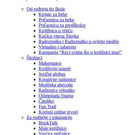
Od rođenja do škole
Knjige za bebe
Pričaonica za bebe
Pričaonica za predškolce
Knjižnica u vrtiću
Kućica viteza Slavka
Radoznalka i Radoznalko u svijetu medija
Virtualno i zabavno
Kampanja “Reci svima što u knjižnici ima!”
Školarci
Makerspace
Književni susreti
Jezični globus
Kreativne radionice
Medijska abeceda
Radionice robotike
Olimpijada čitanja
Čituljko
Fun Trail
Korisni online izvori
Za roditelje i odgajatelje
BookTalk
Male knjižnice
Vrećice pričalice