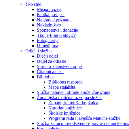
Tko smo
Misija i vizija
Kratka povijest
Nagrade i priznanja
Nakladništvo
Sponzorstva i donacije
Tko je Fran Galović?
Fotogalerija
U medijima
Odjeli i službe
Dječji odjel
Odjel za odrasle
Stručno-znanstveni odjel
Čitaonica tiska
Bibliobus
Bibliobus raspored
Mapa stajališta
Služba nabave i obrade knjižnične građe
Županijska matična razvojna služba
Županijska mreža knjižnica
Narodne knjižnice
Školske knjižnice
Programi rada i izvješća Matične službe
Služba za računovodstveno-upravne i tehničke po
Ravnateljstvo