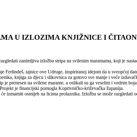
AMA U IZLOZIMA KNJIŽNICE I ČITAO
zgledati zanimljiva izložba stripa na svilenim maramama, koji je nasta
je Ferlindeš, tajnice ove Udruge, inspiriranoj idejom da u sveopćoj današ
benika, knjiga za djecu i slikovnica za gotovo sve manje i veće izdavač
rip je prenesen na svilene marame, a oslikali su ga veselim i vedrim b
Projekt je financijski pomogla Koprivničko-križevačka županija.
će izmamiti osmijeh na licima prolaznika. Izložba se može razgledati o