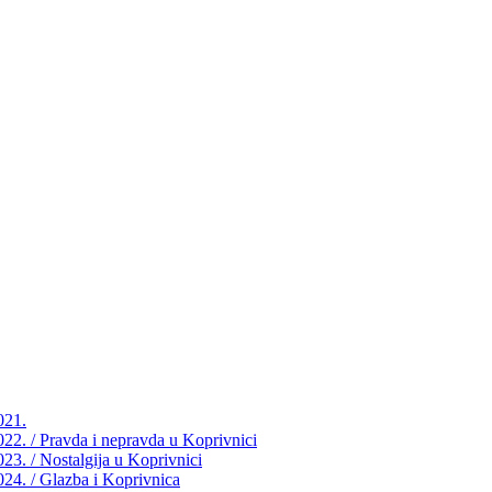
021.
2022. / Pravda i nepravda u Koprivnici
023. / Nostalgija u Koprivnici
2024. / Glazba i Koprivnica