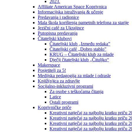
2023.
Affiliate American Space Koprivnica
Informacijska istraživanja & učenje
Predavanja i radionice
Mala škola korištenja pametnih telefona za starije
Jezični café za Ukrajince
Putopisna predavanja
Čitateljski klubovi
Čitateljski klub „Između redaka”
Čitateljski café „Dobro stablo”
KRUG – Čitateljski klub za mlade
Dječji čitateljski klub „Čituljko“
Makerspace
Posjetitelj za 5!
Medijska pedagogija za mlade i odrasle
Knjiž(n)ica za zdravlje
Socijalno-inkluzivni programi
Za osobe s teškoćama čitanja
Latice
Ostali programi
Koprivničke priče
Kreativni natječaj za najbolju kratku priču 2
Kreativni natječaj za najbolju kratku priču 
Kreativni natječaj za najbolju kratku priču 2
Kreativni natječaj za najbolju kratku priču 