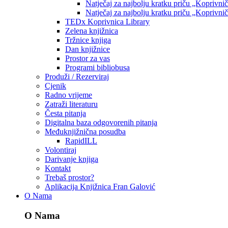
Natječaj za najbolju kratku priču „Koprivni
Natječaj za najbolju kratku priču „Koprivni
TEDx Koprivnica Library
Zelena knjižnica
Tržnice knjiga
Dan knjižnice
Prostor za vas
Programi bibliobusa
Produži / Rezerviraj
Cjenik
Radno vrijeme
Zatraži literaturu
Česta pitanja
Digitalna baza odgovorenih pitanja
Međuknjižnična posudba
RapidILL
Volontiraj
Darivanje knjiga
Kontakt
Trebaš prostor?
Aplikacija Knjižnica Fran Galović
O Nama
O Nama