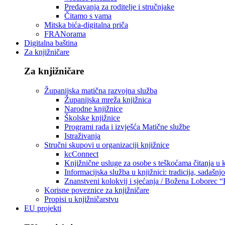
Predavanja za roditelje i stručnjake
Čitamo s vama
Mitska bića-digitalna priča
FRANorama
Digitalna baština
Za knjižničare
Za knjižničare
Županijska matična razvojna služba
Županijska mreža knjižnica
Narodne knjižnice
Školske knjižnice
Programi rada i izvješća Matične službe
Istraživanja
Stručni skupovi u organizaciji knjižnice
kcConnect
Knjižnične usluge za osobe s teškoćama čitanja u
Informacijska služba u knjižnici: tradicija, sadašnj
Znanstveni kolokvij i sjećanja / Božena Loborec “
Korisne poveznice za knjižničare
Propisi u knjižničarstvu
EU projekti