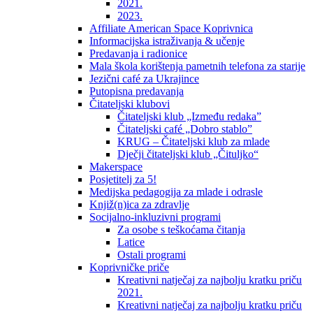
2021.
2023.
Affiliate American Space Koprivnica
Informacijska istraživanja & učenje
Predavanja i radionice
Mala škola korištenja pametnih telefona za starije
Jezični café za Ukrajince
Putopisna predavanja
Čitateljski klubovi
Čitateljski klub „Između redaka”
Čitateljski café „Dobro stablo”
KRUG – Čitateljski klub za mlade
Dječji čitateljski klub „Čituljko“
Makerspace
Posjetitelj za 5!
Medijska pedagogija za mlade i odrasle
Knjiž(n)ica za zdravlje
Socijalno-inkluzivni programi
Za osobe s teškoćama čitanja
Latice
Ostali programi
Koprivničke priče
Kreativni natječaj za najbolju kratku priču
2021.
Kreativni natječaj za najbolju kratku priču