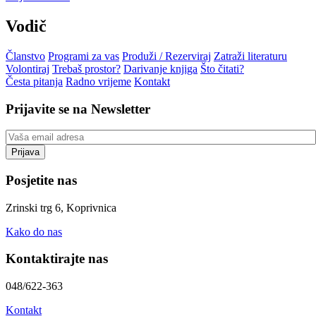
Vodič
Članstvo
Programi za vas
Produži / Rezerviraj
Zatraži literaturu
Volontiraj
Trebaš prostor?
Darivanje knjiga
Što čitati?
Česta pitanja
Radno vrijeme
Kontakt
Prijavite se na Newsletter
Posjetite nas
Zrinski trg 6, Koprivnica
Kako do nas
Kontaktirajte nas
048/622-363
Kontakt