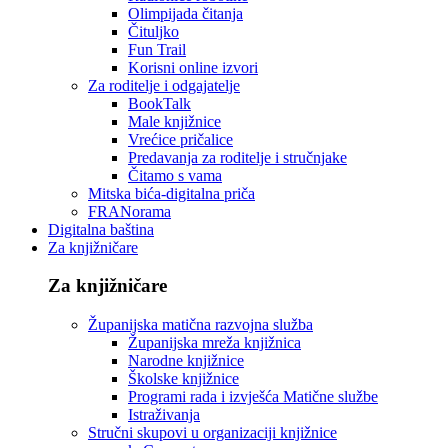
Olimpijada čitanja
Čituljko
Fun Trail
Korisni online izvori
Za roditelje i odgajatelje
BookTalk
Male knjižnice
Vrećice pričalice
Predavanja za roditelje i stručnjake
Čitamo s vama
Mitska bića-digitalna priča
FRANorama
Digitalna baština
Za knjižničare
Za knjižničare
Županijska matična razvojna služba
Županijska mreža knjižnica
Narodne knjižnice
Školske knjižnice
Programi rada i izvješća Matične službe
Istraživanja
Stručni skupovi u organizaciji knjižnice