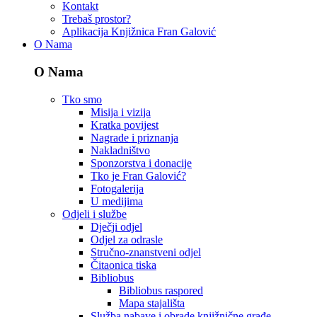
Kontakt
Trebaš prostor?
Aplikacija Knjižnica Fran Galović
O Nama
O Nama
Tko smo
Misija i vizija
Kratka povijest
Nagrade i priznanja
Nakladništvo
Sponzorstva i donacije
Tko je Fran Galović?
Fotogalerija
U medijima
Odjeli i službe
Dječji odjel
Odjel za odrasle
Stručno-znanstveni odjel
Čitaonica tiska
Bibliobus
Bibliobus raspored
Mapa stajališta
Služba nabave i obrade knjižnične građe