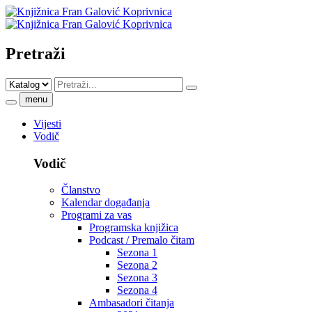
Pretraži
menu
Vijesti
Vodič
Vodič
Članstvo
Kalendar događanja
Programi za vas
Programska knjižica
Podcast / Premalo čitam
Sezona 1
Sezona 2
Sezona 3
Sezona 4
Ambasadori čitanja