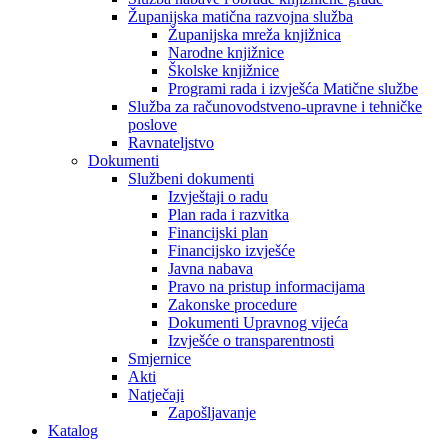
Županijska matična razvojna služba
Županijska mreža knjižnica
Narodne knjižnice
Školske knjižnice
Programi rada i izvješća Matične službe
Služba za računovodstveno-upravne i tehničke
poslove
Ravnateljstvo
Dokumenti
Službeni dokumenti
Izvještaji o radu
Plan rada i razvitka
Financijski plan
Financijsko izvješće
Javna nabava
Pravo na pristup informacijama
Zakonske procedure
Dokumenti Upravnog vijeća
Izvješće o transparentnosti
Smjernice
Akti
Natječaji
Zapošljavanje
Katalog