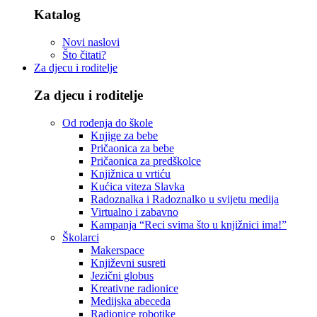
Katalog
Novi naslovi
Što čitati?
Za djecu i roditelje
Za djecu i roditelje
Od rođenja do škole
Knjige za bebe
Pričaonica za bebe
Pričaonica za predškolce
Knjižnica u vrtiću
Kućica viteza Slavka
Radoznalka i Radoznalko u svijetu medija
Virtualno i zabavno
Kampanja “Reci svima što u knjižnici ima!”
Školarci
Makerspace
Književni susreti
Jezični globus
Kreativne radionice
Medijska abeceda
Radionice robotike