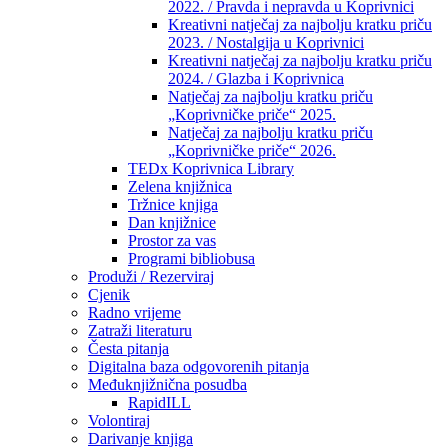
2022. / Pravda i nepravda u Koprivnici
Kreativni natječaj za najbolju kratku priču
2023. / Nostalgija u Koprivnici
Kreativni natječaj za najbolju kratku priču
2024. / Glazba i Koprivnica
Natječaj za najbolju kratku priču
„Koprivničke priče“ 2025.
Natječaj za najbolju kratku priču
„Koprivničke priče“ 2026.
TEDx Koprivnica Library
Zelena knjižnica
Tržnice knjiga
Dan knjižnice
Prostor za vas
Programi bibliobusa
Produži / Rezerviraj
Cjenik
Radno vrijeme
Zatraži literaturu
Česta pitanja
Digitalna baza odgovorenih pitanja
Međuknjižnična posudba
RapidILL
Volontiraj
Darivanje knjiga