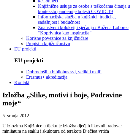
kcConnect
Knjižnične usluge za osobe s teškoćama čitanja u
kontekstu pandemije bolesti COVID-19
Informacijska služba u knjižnici: tradicija,
sadašnjost i budućnost
Znanstveni kolokvij i sjećanja / Božena Loborec
“Koprivnica kao inspiracija”
Korisne poveznice za knjižničare
Propisi u knjižničarstvu
EU projekti
EU projekti
Dobrodošli u bibliobus svi, veliki i mali!
Erasmus+ akreditacija
Kontakt
Izložba „Slike, motivi i boje, Podravine
moje“
5. srpnja 2012.
U izlozima Knjižnice u tijeku je izložba dječjih likovnih radova:
minijatura na staklu i skulptura od terakote Dječjeg vrtića