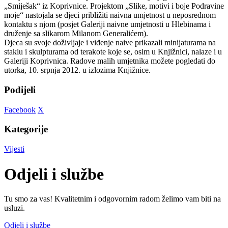
„Smiješak“ iz Koprivnice. Projektom „Slike, motivi i boje Podravine
moje“ nastojala se djeci približiti naivna umjetnost u neposrednom
kontaktu s njom (posjet Galeriji naivne umjetnosti u Hlebinama i
druženje sa slikarom Milanom Generalićem).
Djeca su svoje doživljaje i viđenje naive prikazali minijaturama na
staklu i skulpturama od terakote koje se, osim u Knjižnici, nalaze i u
Galeriji Koprivnica. Radove malih umjetnika možete pogledati do
utorka, 10. srpnja 2012. u izlozima Knjižnice.
Podijeli
Facebook
X
Kategorije
Vijesti
Odjeli i službe
Tu smo za vas! Kvalitetnim i odgovornim radom želimo vam biti na
usluzi.
Odjeli i službe