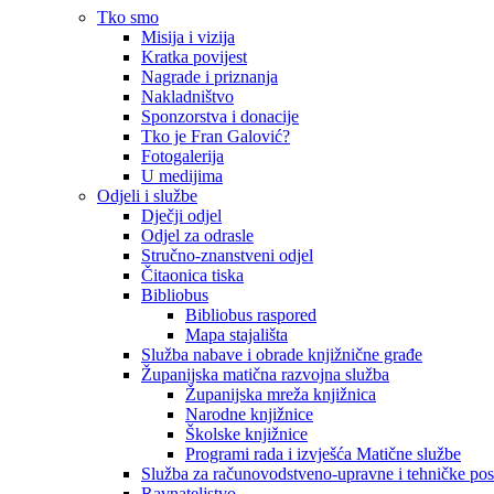
Tko smo
Misija i vizija
Kratka povijest
Nagrade i priznanja
Nakladništvo
Sponzorstva i donacije
Tko je Fran Galović?
Fotogalerija
U medijima
Odjeli i službe
Dječji odjel
Odjel za odrasle
Stručno-znanstveni odjel
Čitaonica tiska
Bibliobus
Bibliobus raspored
Mapa stajališta
Služba nabave i obrade knjižnične građe
Županijska matična razvojna služba
Županijska mreža knjižnica
Narodne knjižnice
Školske knjižnice
Programi rada i izvješća Matične službe
Služba za računovodstveno-upravne i tehničke po
Ravnateljstvo