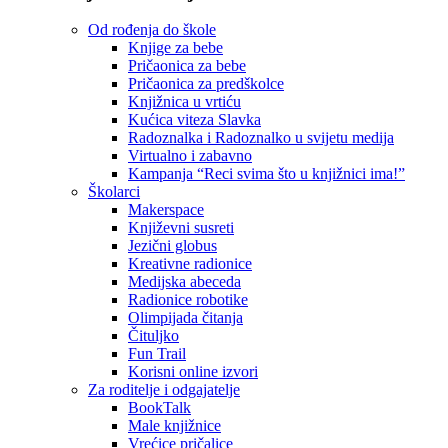
Od rođenja do škole
Knjige za bebe
Pričaonica za bebe
Pričaonica za predškolce
Knjižnica u vrtiću
Kućica viteza Slavka
Radoznalka i Radoznalko u svijetu medija
Virtualno i zabavno
Kampanja “Reci svima što u knjižnici ima!”
Školarci
Makerspace
Književni susreti
Jezični globus
Kreativne radionice
Medijska abeceda
Radionice robotike
Olimpijada čitanja
Čituljko
Fun Trail
Korisni online izvori
Za roditelje i odgajatelje
BookTalk
Male knjižnice
Vrećice pričalice