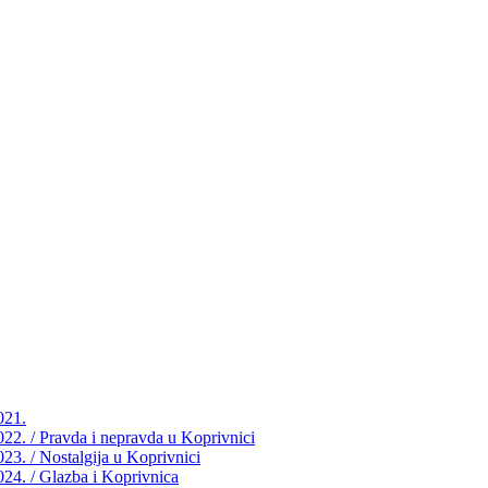
021.
2022. / Pravda i nepravda u Koprivnici
023. / Nostalgija u Koprivnici
2024. / Glazba i Koprivnica