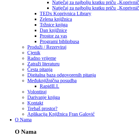
Natječaj za najbolju kratku priču „Koprivni
Natječaj za najbolju kratku priču „Koprivni
TEDx Koprivnica Library
Zelena knjižnica
Tržnice knjiga
Dan knjižnice
Prostor za vas
Programi bibliobusa
Produži / Rezerviraj
Cjenik
Radno vrijeme
Zatraži literaturu
Česta pitanja
Digitalna baza odgovorenih pitanja
Međuknjižnična posudba
RapidILL
Volontiraj
Darivanje knjiga
Kontakt
Trebaš prostor?
Aplikacija Knjižnica Fran Galović
O Nama
O Nama