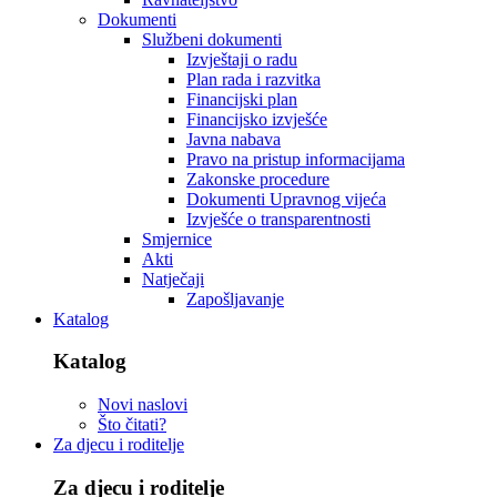
Dokumenti
Službeni dokumenti
Izvještaji o radu
Plan rada i razvitka
Financijski plan
Financijsko izvješće
Javna nabava
Pravo na pristup informacijama
Zakonske procedure
Dokumenti Upravnog vijeća
Izvješće o transparentnosti
Smjernice
Akti
Natječaji
Zapošljavanje
Katalog
Katalog
Novi naslovi
Što čitati?
Za djecu i roditelje
Za djecu i roditelje