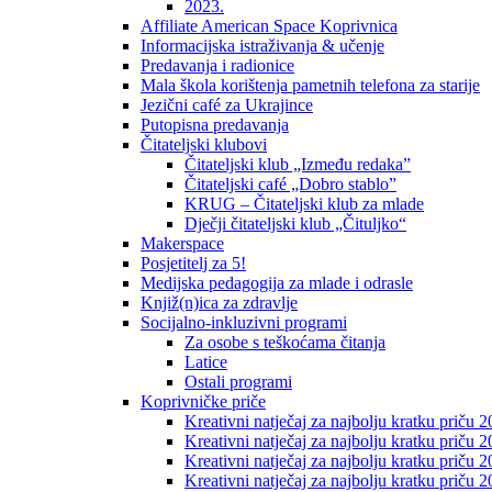
2023.
Affiliate American Space Koprivnica
Informacijska istraživanja & učenje
Predavanja i radionice
Mala škola korištenja pametnih telefona za starije
Jezični café za Ukrajince
Putopisna predavanja
Čitateljski klubovi
Čitateljski klub „Između redaka”
Čitateljski café „Dobro stablo”
KRUG – Čitateljski klub za mlade
Dječji čitateljski klub „Čituljko“
Makerspace
Posjetitelj za 5!
Medijska pedagogija za mlade i odrasle
Knjiž(n)ica za zdravlje
Socijalno-inkluzivni programi
Za osobe s teškoćama čitanja
Latice
Ostali programi
Koprivničke priče
Kreativni natječaj za najbolju kratku priču 2
Kreativni natječaj za najbolju kratku priču 
Kreativni natječaj za najbolju kratku priču 2
Kreativni natječaj za najbolju kratku priču 