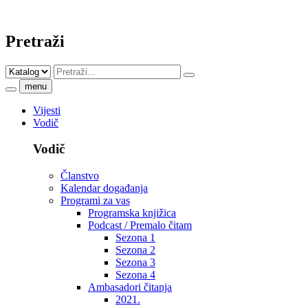
Pretraži
menu
Vijesti
Vodič
Vodič
Članstvo
Kalendar događanja
Programi za vas
Programska knjižica
Podcast / Premalo čitam
Sezona 1
Sezona 2
Sezona 3
Sezona 4
Ambasadori čitanja
2021.