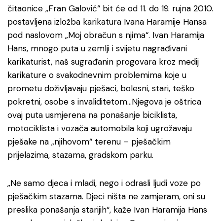
čitaonice „Fran Galović“ bit će od 11. do 19. rujna 2010.
postavljena izložba karikatura Ivana Haramije Hansa
pod naslovom „Moj obračun s njima“. Ivan Haramija
Hans, mnogo puta u zemlji i svijetu nagrađivani
karikaturist, naš sugrađanin progovara kroz medij
karikature o svakodnevnim problemima koje u
prometu doživljavaju pješaci, bolesni, stari, teško
pokretni, osobe s invaliditetom…Njegova je oštrica
ovaj puta usmjerena na ponašanje biciklista,
motociklista i vozača automobila koji ugrožavaju
pješake na „njihovom“ terenu – pješačkim
prijelazima, stazama, gradskom parku.
„Ne samo djeca i mladi, nego i odrasli ljudi voze po
pješačkim stazama. Djeci ništa ne zamjeram, oni su
preslika ponašanja starijih“, kaže Ivan Haramija Hans