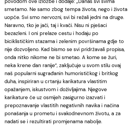
povodom ove izložbe i dodaje: „Danas svi svima
smetamo. Ne samo zbog tempa života, nego i života
uopće. Svi smo nervozni, svi bi režali jedni na druge.
Naravno, tko je jači, taj i kvači. Nisu ni pješaci
bezazleni. I oni prelaze cestu i hodaju po
biciklističkim stazama i zelenim površinama gdje to
nije dozvoljeno. Kad bismo se svi pridržavali propisa,
onda nitko nikome ne bi smetao. A kome se žuri,
neka krene dan ranije“, zaključuje u svom stilu ovaj
naš popularni sugrađanin humorističkog i britkog
duha, inspiriran u crtanju karikatura vlastitim
opažanjem, iskustvom i doživljajima. Njegove
karikature će uz osmijeh zasigurno izazvati i
prepoznavanje vlastitih negativnih navika i načina
ponašanja u prometu i svakodnevnom životu, a za
nadati se i rezultirati promjenama nabolje.