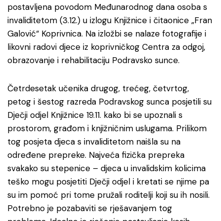
postavljena povodom Međunarodnog dana osoba s
invaliditetom (3.12.) u izlogu Knjižnice i čitaonice „Fran
Galović“ Koprivnica. Na izložbi se nalaze fotografije i
likovni radovi djece iz koprivničkog Centra za odgoj,
obrazovanje i rehabilitaciju Podravsko sunce.
Četrdesetak učenika drugog, trećeg, četvrtog,
petog i šestog razreda Podravskog sunca posjetili su
Dječji odjel Knjižnice 19.11. kako bi se upoznali s
prostorom, građom i knjižničnim uslugama. Prilikom
tog posjeta djeca s invaliditetom naišla su na
određene prepreke. Najveća fizička prepreka
svakako su stepenice – djeca u invalidskim kolicima
teško mogu posjetiti Dječji odjel i kretati se njime pa
su im pomoć pri tome pružali roditelji koji su ih nosili.
Potrebno je pozabaviti se rješavanjem tog