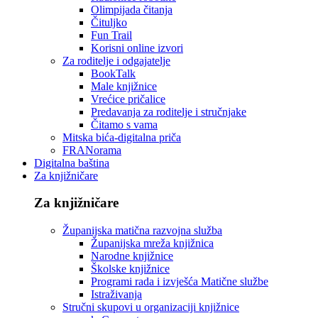
Olimpijada čitanja
Čituljko
Fun Trail
Korisni online izvori
Za roditelje i odgajatelje
BookTalk
Male knjižnice
Vrećice pričalice
Predavanja za roditelje i stručnjake
Čitamo s vama
Mitska bića-digitalna priča
FRANorama
Digitalna baština
Za knjižničare
Za knjižničare
Županijska matična razvojna služba
Županijska mreža knjižnica
Narodne knjižnice
Školske knjižnice
Programi rada i izvješća Matične službe
Istraživanja
Stručni skupovi u organizaciji knjižnice