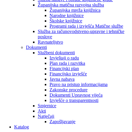
Županijska matična razvojna služba
Županijska mreža knjižnica
Narodne knjižnice
Školske knjižnice
Programi rada i izvješća Matične službe
Služba za računovodstveno-upravne i tehničke
poslove
Ravnateljstvo
Dokumenti
Službeni dokumenti
Izvještaji o radu
Plan rada i razvitka
Financijski plan
Financijsko izvješće
Javna nabava
Pravo na pristup informacijama
Zakonske procedure
Dokumenti Upravnog vijeća
Izvješće o transparentnosti
Smjernice
Akti
Natječaji
Zapošljavanje
Katalog