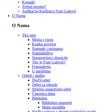
Kontakt
Trebaš prostor?
Aplikacija Knjižnica Fran Galović
O Nama
O Nama
Tko smo
Misija i vizija
Kratka povijest
Nagrade i priznanja
Nakladništvo
Sponzorstva i donacije
Tko je Fran Galović?
Fotogalerija
U medijima
Odjeli i službe
Dječji odjel
Odjel za odrasle
Stručno-znanstveni odjel
Čitaonica tiska
Bibliobus
Bibliobus raspored
Mapa stajališta
Služba nabave i obrade knjižnične građe