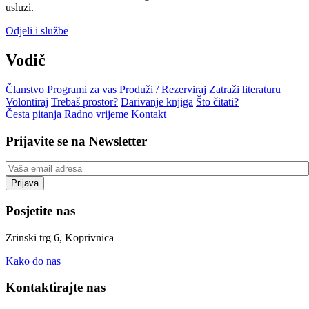
usluzi.
Odjeli i službe
Vodič
Članstvo
Programi za vas
Produži / Rezerviraj
Zatraži literaturu
Volontiraj
Trebaš prostor?
Darivanje knjiga
Što čitati?
Česta pitanja
Radno vrijeme
Kontakt
Prijavite se na Newsletter
Posjetite nas
Zrinski trg 6, Koprivnica
Kako do nas
Kontaktirajte nas