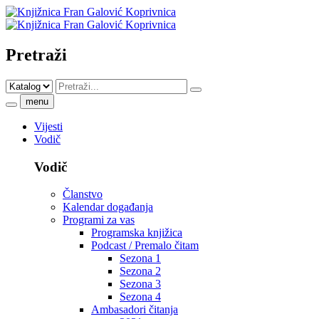
Pretraži
menu
Vijesti
Vodič
Vodič
Članstvo
Kalendar događanja
Programi za vas
Programska knjižica
Podcast / Premalo čitam
Sezona 1
Sezona 2
Sezona 3
Sezona 4
Ambasadori čitanja