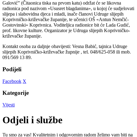
Galović” (Čitaonica tiska na prvom katu) održat će se likovna
radionica pod nazivom «Ususret blagdanima», u kojoj će sudjelovati
slijepa i slabovidna djeca i mladi, inače članovi Udruge slijepih
Koprivničko-križevačke županije, te učenici OŠ «Antun Nemčić-
Gostovinski» Koprivnica. Voditeljica radionice bit će Lada Gudić,
prof. likovne kulture. Organizator je Udruga slijepih Koprivničko-
križevačke županije.
Kontakt osoba za daljnje obavijesti: Vesna Babić, tajnica Udruge
slijepih Koprivničko-križevačke župnije , tel. 048/625-058 ili mob.
091/569 13 89.
Podijeli
Facebook
X
Kategorije
Vijesti
Odjeli i službe
Tu smo za vas! Kvalitetnim i odgovornim radom želimo vam biti na