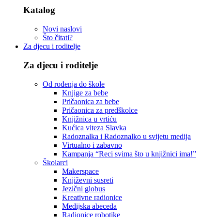
Katalog
Novi naslovi
Što čitati?
Za djecu i roditelje
Za djecu i roditelje
Od rođenja do škole
Knjige za bebe
Pričaonica za bebe
Pričaonica za predškolce
Knjižnica u vrtiću
Kućica viteza Slavka
Radoznalka i Radoznalko u svijetu medija
Virtualno i zabavno
Kampanja “Reci svima što u knjižnici ima!”
Školarci
Makerspace
Književni susreti
Jezični globus
Kreativne radionice
Medijska abeceda
Radionice robotike