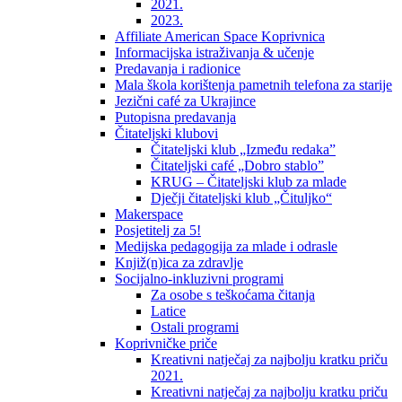
2021.
2023.
Affiliate American Space Koprivnica
Informacijska istraživanja & učenje
Predavanja i radionice
Mala škola korištenja pametnih telefona za starije
Jezični café za Ukrajince
Putopisna predavanja
Čitateljski klubovi
Čitateljski klub „Između redaka”
Čitateljski café „Dobro stablo”
KRUG – Čitateljski klub za mlade
Dječji čitateljski klub „Čituljko“
Makerspace
Posjetitelj za 5!
Medijska pedagogija za mlade i odrasle
Knjiž(n)ica za zdravlje
Socijalno-inkluzivni programi
Za osobe s teškoćama čitanja
Latice
Ostali programi
Koprivničke priče
Kreativni natječaj za najbolju kratku priču
2021.
Kreativni natječaj za najbolju kratku priču