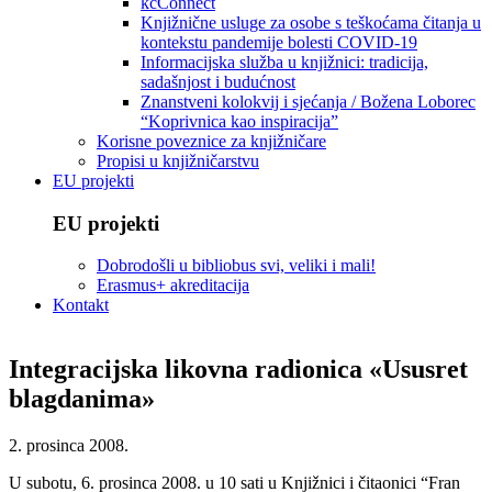
kcConnect
Knjižnične usluge za osobe s teškoćama čitanja u
kontekstu pandemije bolesti COVID-19
Informacijska služba u knjižnici: tradicija,
sadašnjost i budućnost
Znanstveni kolokvij i sjećanja / Božena Loborec
“Koprivnica kao inspiracija”
Korisne poveznice za knjižničare
Propisi u knjižničarstvu
EU projekti
EU projekti
Dobrodošli u bibliobus svi, veliki i mali!
Erasmus+ akreditacija
Kontakt
Integracijska likovna radionica «Ususret
blagdanima»
2. prosinca 2008.
U subotu, 6. prosinca 2008. u 10 sati u Knjižnici i čitaonici “Fran