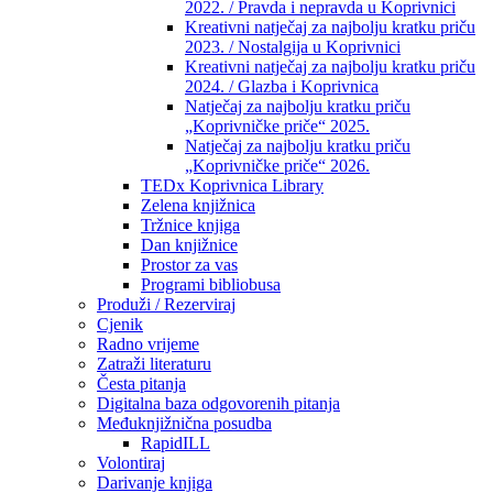
2022. / Pravda i nepravda u Koprivnici
Kreativni natječaj za najbolju kratku priču
2023. / Nostalgija u Koprivnici
Kreativni natječaj za najbolju kratku priču
2024. / Glazba i Koprivnica
Natječaj za najbolju kratku priču
„Koprivničke priče“ 2025.
Natječaj za najbolju kratku priču
„Koprivničke priče“ 2026.
TEDx Koprivnica Library
Zelena knjižnica
Tržnice knjiga
Dan knjižnice
Prostor za vas
Programi bibliobusa
Produži / Rezerviraj
Cjenik
Radno vrijeme
Zatraži literaturu
Česta pitanja
Digitalna baza odgovorenih pitanja
Međuknjižnična posudba
RapidILL
Volontiraj
Darivanje knjiga