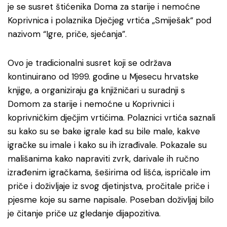
je se susret štićenika Doma za starije i nemoćne
Koprivnica i polaznika Dječjeg vrtića „Smiješak“ pod
nazivom “Igre, priče, sjećanja”.
Ovo je tradicionalni susret koji se održava
kontinuirano od 1999. godine u Mjesecu hrvatske
knjige, a organiziraju ga knjižničari u suradnji s
Domom za starije i nemoćne u Koprivnici i
koprivničkim dječjim vrtićima. Polaznici vrtića saznali
su kako su se bake igrale kad su bile male, kakve
igračke su imale i kako su ih izrađivale. Pokazale su
mališanima kako napraviti zvrk, darivale ih ručno
izrađenim igračkama, šeširima od lišća, ispričale im
priče i doživljaje iz svog djetinjstva, pročitale priče i
pjesme koje su same napisale. Poseban doživljaj bilo
je čitanje priče uz gledanje dijapozitiva.