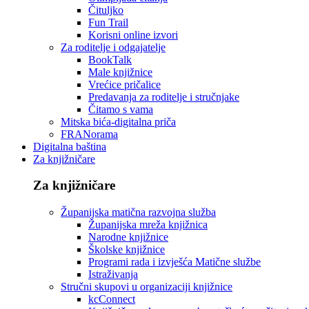
Čituljko
Fun Trail
Korisni online izvori
Za roditelje i odgajatelje
BookTalk
Male knjižnice
Vrećice pričalice
Predavanja za roditelje i stručnjake
Čitamo s vama
Mitska bića-digitalna priča
FRANorama
Digitalna baština
Za knjižničare
Za knjižničare
Županijska matična razvojna služba
Županijska mreža knjižnica
Narodne knjižnice
Školske knjižnice
Programi rada i izvješća Matične službe
Istraživanja
Stručni skupovi u organizaciji knjižnice
kcConnect