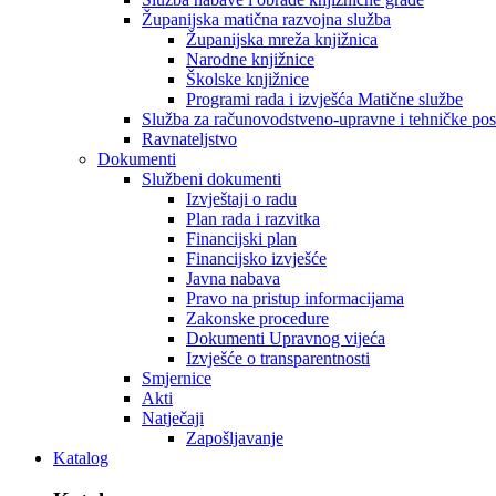
Županijska matična razvojna služba
Županijska mreža knjižnica
Narodne knjižnice
Školske knjižnice
Programi rada i izvješća Matične službe
Služba za računovodstveno-upravne i tehničke po
Ravnateljstvo
Dokumenti
Službeni dokumenti
Izvještaji o radu
Plan rada i razvitka
Financijski plan
Financijsko izvješće
Javna nabava
Pravo na pristup informacijama
Zakonske procedure
Dokumenti Upravnog vijeća
Izvješće o transparentnosti
Smjernice
Akti
Natječaji
Zapošljavanje
Katalog