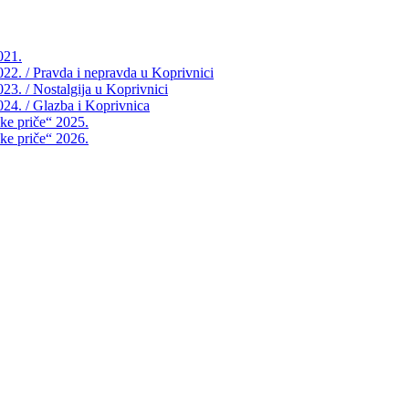
021.
2022. / Pravda i nepravda u Koprivnici
023. / Nostalgija u Koprivnici
2024. / Glazba i Koprivnica
čke priče“ 2025.
čke priče“ 2026.