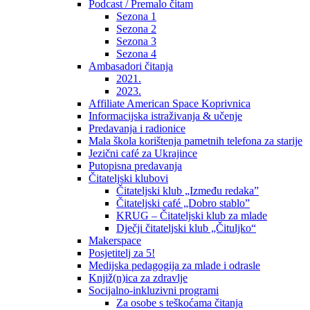
Podcast / Premalo čitam
Sezona 1
Sezona 2
Sezona 3
Sezona 4
Ambasadori čitanja
2021.
2023.
Affiliate American Space Koprivnica
Informacijska istraživanja & učenje
Predavanja i radionice
Mala škola korištenja pametnih telefona za starije
Jezični café za Ukrajince
Putopisna predavanja
Čitateljski klubovi
Čitateljski klub „Između redaka”
Čitateljski café „Dobro stablo”
KRUG – Čitateljski klub za mlade
Dječji čitateljski klub „Čituljko“
Makerspace
Posjetitelj za 5!
Medijska pedagogija za mlade i odrasle
Knjiž(n)ica za zdravlje
Socijalno-inkluzivni programi
Za osobe s teškoćama čitanja