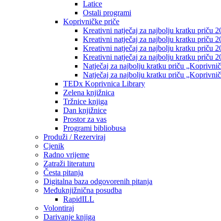
Latice
Ostali programi
Koprivničke priče
Kreativni natječaj za najbolju kratku priču 2
Kreativni natječaj za najbolju kratku priču 
Kreativni natječaj za najbolju kratku priču 2
Kreativni natječaj za najbolju kratku priču 
Natječaj za najbolju kratku priču „Koprivni
Natječaj za najbolju kratku priču „Koprivni
TEDx Koprivnica Library
Zelena knjižnica
Tržnice knjiga
Dan knjižnice
Prostor za vas
Programi bibliobusa
Produži / Rezerviraj
Cjenik
Radno vrijeme
Zatraži literaturu
Česta pitanja
Digitalna baza odgovorenih pitanja
Međuknjižnična posudba
RapidILL
Volontiraj
Darivanje knjiga