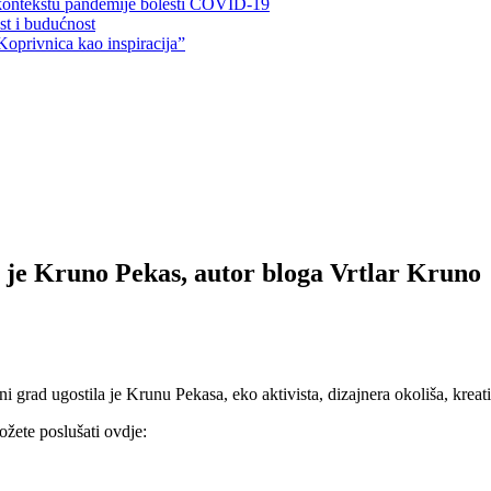
 kontekstu pandemije bolesti COVID-19
ost i budućnost
Koprivnica kao inspiracija”
 je Kruno Pekas, autor bloga Vrtlar Kruno
grad ugostila je Krunu Pekasa, eko aktivista, dizajnera okoliša, kreativca
ožete poslušati ovdje: