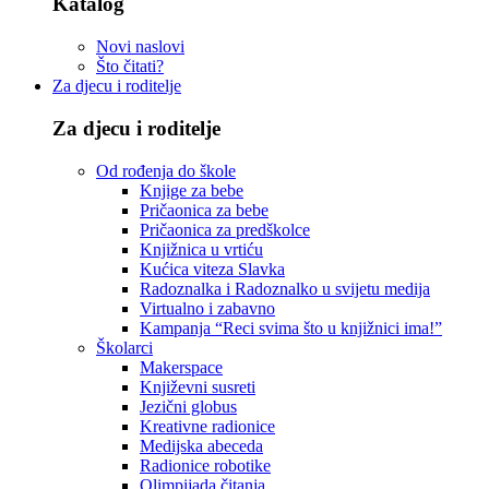
Katalog
Novi naslovi
Što čitati?
Za djecu i roditelje
Za djecu i roditelje
Od rođenja do škole
Knjige za bebe
Pričaonica za bebe
Pričaonica za predškolce
Knjižnica u vrtiću
Kućica viteza Slavka
Radoznalka i Radoznalko u svijetu medija
Virtualno i zabavno
Kampanja “Reci svima što u knjižnici ima!”
Školarci
Makerspace
Književni susreti
Jezični globus
Kreativne radionice
Medijska abeceda
Radionice robotike
Olimpijada čitanja