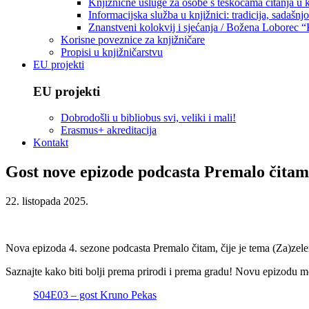
Knjižnične usluge za osobe s teškoćama čitanja u
Informacijska služba u knjižnici: tradicija, sadašnj
Znanstveni kolokvij i sjećanja / Božena Loborec “
Korisne poveznice za knjižničare
Propisi u knjižničarstvu
EU projekti
EU projekti
Dobrodošli u bibliobus svi, veliki i mali!
Erasmus+ akreditacija
Kontakt
Gost nove epizode podcasta Premalo čitam
22. listopada 2025.
Nova epizoda 4. sezone podcasta Premalo čitam, čije je tema (Za)zeleni 
Saznajte kako biti bolji prema prirodi i prema gradu! Novu epizodu m
S04E03 – gost Kruno Pekas