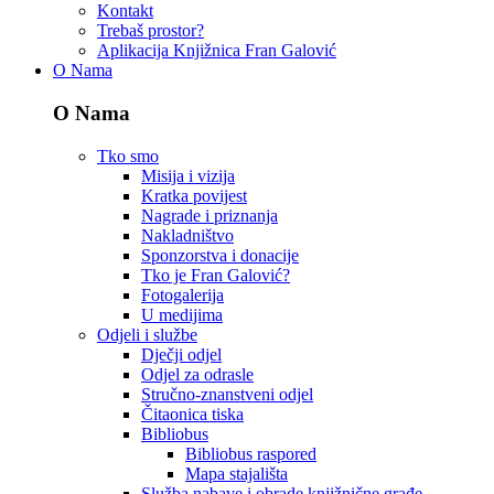
Kontakt
Trebaš prostor?
Aplikacija Knjižnica Fran Galović
O Nama
O Nama
Tko smo
Misija i vizija
Kratka povijest
Nagrade i priznanja
Nakladništvo
Sponzorstva i donacije
Tko je Fran Galović?
Fotogalerija
U medijima
Odjeli i službe
Dječji odjel
Odjel za odrasle
Stručno-znanstveni odjel
Čitaonica tiska
Bibliobus
Bibliobus raspored
Mapa stajališta
Služba nabave i obrade knjižnične građe