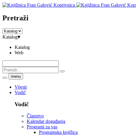
Pretraži
Katalog
▾
Katalog
Web
menu
Vijesti
Vodič
Vodič
Članstvo
Kalendar događanja
Programi za vas
Programska knjižica