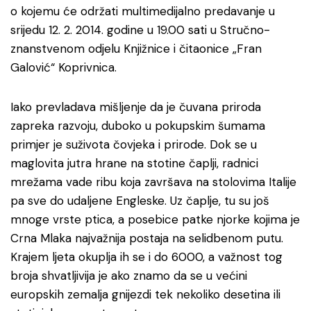
o kojemu će održati multimedijalno predavanje u
srijedu 12. 2. 2014. godine u 19.00 sati u Stručno-
znanstvenom odjelu Knjižnice i čitaonice „Fran
Galović“ Koprivnica.
Iako prevladava mišljenje da je čuvana priroda
zapreka razvoju, duboko u pokupskim šumama
primjer je suživota čovjeka i prirode. Dok se u
maglovita jutra hrane na stotine čaplji, radnici
mrežama vade ribu koja završava na stolovima Italije
pa sve do udaljene Engleske. Uz čaplje, tu su još
mnoge vrste ptica, a posebice patke njorke kojima je
Crna Mlaka najvažnija postaja na selidbenom putu.
Krajem ljeta okuplja ih se i do 6000, a važnost tog
broja shvatljivija je ako znamo da se u većini
europskih zemalja gnijezdi tek nekoliko desetina ili