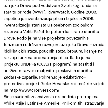
uz rijeku Dravu pod vodstvom Svjetskog fonda za
zaštitu prirode (WWF), RiverWatch. Godine 2008.
započeo je inventarizaciju ptica i biljaka, a 2009.
inventarizaciju staništa u Posebnom zoološkom
rezervatu Veliki Pažut te potom kartiranje staništa
Drave. Radio je na više projekata povezanih s
turizmom i održivim razvojem uz rijeku Dravu – izrada
biciklističkih staza, poučnih staza, brošura, kasnije na
razvoju turizma promatranja ptica. Radio je na
projektu UNDP-a (COAST program) na zaštititi i
održivom razvoju muljevito-pjeskovitih staništa
Zadarske županije. Pokrenuo je edukativno-
promotivni projekt Rijeke Hrvatske koji možete vidjeti
na http://www.crorivers.com/ .
Bio je sudionik znanstvenih ekspedicija po tropima
Afrike Azije i Latinske Amerike. Prilikom tih istraživanja