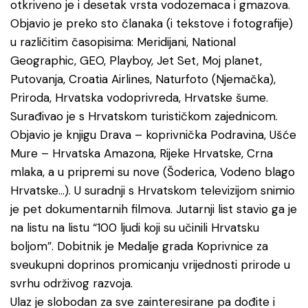
otkriveno je i desetak vrsta vodozemaca i gmazova.
Objavio je preko sto članaka (i tekstove i fotografije)
u različitim časopisima: Meridijani, National
Geographic, GEO, Playboy, Jet Set, Moj planet,
Putovanja, Croatia Airlines, Naturfoto (Njemačka),
Priroda, Hrvatska vodoprivreda, Hrvatske šume.
Surađivao je s Hrvatskom turističkom zajednicom.
Objavio je knjigu Drava – koprivnička Podravina, Ušće
Mure – Hrvatska Amazona, Rijeke Hrvatske, Crna
mlaka, a u pripremi su nove (Šoderica, Vodeno blago
Hrvatske…). U suradnji s Hrvatskom televizijom snimio
je pet dokumentarnih filmova. Jutarnji list stavio ga je
na listu na listu “100 ljudi koji su učinili Hrvatsku
boljom”. Dobitnik je Medalje grada Koprivnice za
sveukupni doprinos promicanju vrijednosti prirode u
svrhu održivog razvoja.
Ulaz je slobodan za sve zainteresirane pa dođite i