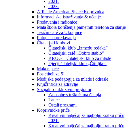
2021.
2023.
Affiliate American Space Koprivnica
Informacijska istraživanja & učenje
Predavanja i radionice
Mala škola korištenja pametnih telefona za starije
Jezični café za Ukrajince
Putopisna predavanja
Čitateljski klubovi
Čitateljski klub „Između redaka”
Čitateljski café „Dobro stablo”
KRUG – Čitateljski klub za mlade
Dječji čitateljski klub „Čituljko“
Makerspace
Posjetitelj za 5!
Medijska pedagogija za mlade i odrasle
Knjiž(n)ica za zdravlje
Socijalno-inkluzivni programi
Za osobe s teškoćama čitanja
Latice
Ostali programi
Koprivničke priče
Kreativni natječaj za najbolju kratku priču
2021.
Kreativni natječaj za najbolju kratku priču