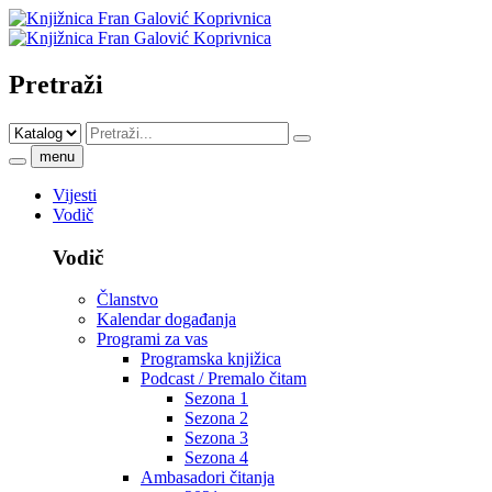
Pretraži
menu
Vijesti
Vodič
Vodič
Članstvo
Kalendar događanja
Programi za vas
Programska knjižica
Podcast / Premalo čitam
Sezona 1
Sezona 2
Sezona 3
Sezona 4
Ambasadori čitanja