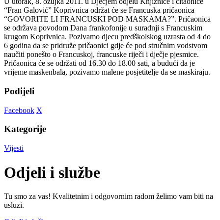
U utorak, 8. ožujka 2011. u Dječjem odjelu Knjižnice i čitaonice
“Fran Galović” Koprivnica održat će se Francuska pričaonica
“GOVORITE LI FRANCUSKI POD MASKAMA?”. Pričaonica
se održava povodom Dana frankofonije u suradnji s Francuskim
krugom Koprivnica. Pozivamo djecu predškolskog uzrasta od 4 do
6 godina da se pridruže pričaonici gdje će pod stručnim vodstvom
naučiti ponešto o Francuskoj, francuske riječi i dječje pjesmice.
Pričaonica će se održati od 16.30 do 18.00 sati, a budući da je
vrijeme maskenbala, pozivamo malene posjetitelje da se maskiraju.
Podijeli
Facebook
X
Kategorije
Vijesti
Odjeli i službe
Tu smo za vas! Kvalitetnim i odgovornim radom želimo vam biti na
usluzi.