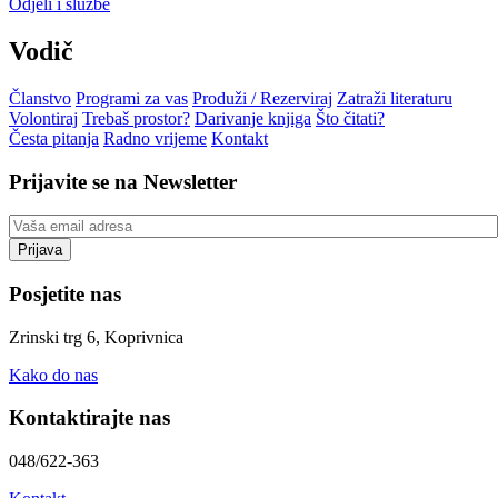
Odjeli i službe
Vodič
Članstvo
Programi za vas
Produži / Rezerviraj
Zatraži literaturu
Volontiraj
Trebaš prostor?
Darivanje knjiga
Što čitati?
Česta pitanja
Radno vrijeme
Kontakt
Prijavite se na Newsletter
Posjetite nas
Zrinski trg 6, Koprivnica
Kako do nas
Kontaktirajte nas
048/622-363