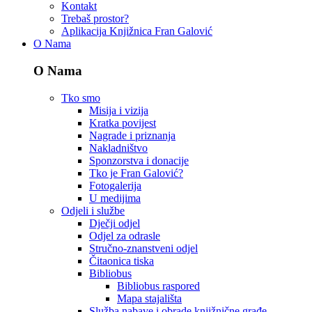
Kontakt
Trebaš prostor?
Aplikacija Knjižnica Fran Galović
O Nama
O Nama
Tko smo
Misija i vizija
Kratka povijest
Nagrade i priznanja
Nakladništvo
Sponzorstva i donacije
Tko je Fran Galović?
Fotogalerija
U medijima
Odjeli i službe
Dječji odjel
Odjel za odrasle
Stručno-znanstveni odjel
Čitaonica tiska
Bibliobus
Bibliobus raspored
Mapa stajališta
Služba nabave i obrade knjižnične građe