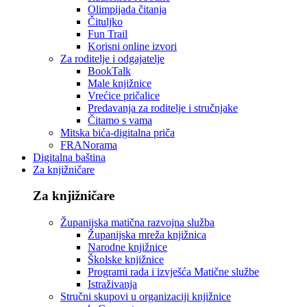
Olimpijada čitanja
Čituljko
Fun Trail
Korisni online izvori
Za roditelje i odgajatelje
BookTalk
Male knjižnice
Vrećice pričalice
Predavanja za roditelje i stručnjake
Čitamo s vama
Mitska bića-digitalna priča
FRANorama
Digitalna baština
Za knjižničare
Za knjižničare
Županijska matična razvojna služba
Županijska mreža knjižnica
Narodne knjižnice
Školske knjižnice
Programi rada i izvješća Matične službe
Istraživanja
Stručni skupovi u organizaciji knjižnice