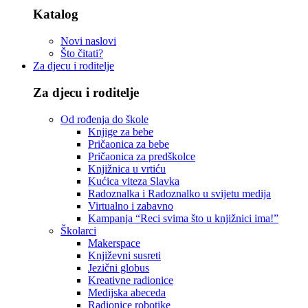
Katalog
Novi naslovi
Što čitati?
Za djecu i roditelje
Za djecu i roditelje
Od rođenja do škole
Knjige za bebe
Pričaonica za bebe
Pričaonica za predškolce
Knjižnica u vrtiću
Kućica viteza Slavka
Radoznalka i Radoznalko u svijetu medija
Virtualno i zabavno
Kampanja “Reci svima što u knjižnici ima!”
Školarci
Makerspace
Književni susreti
Jezični globus
Kreativne radionice
Medijska abeceda
Radionice robotike