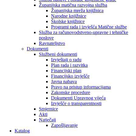
Županijska matična razvojna služba
Županijska mreža knjižnica
Narodne knjižnice
Školske knjižnice
Programi rada i izvješća Matične službe
Služba za računovodstveno-upravne i tehničke
poslove
Ravnateljstvo
Dokumenti
Službeni dokumenti
Izvještaji o radu
Plan rada i razvitka
Financijski plan
Financijsko izvješće
Javna nabava
Pravo na pristup informacijama
Zakonske procedure
Dokumenti Upravnog vijeća
Izvješće o transparentnosti
Smjernice
Akti
Natječaji
Zapošljavanje
Katalog