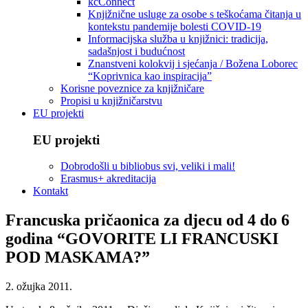
kcConnect
Knjižnične usluge za osobe s teškoćama čitanja u
kontekstu pandemije bolesti COVID-19
Informacijska služba u knjižnici: tradicija,
sadašnjost i budućnost
Znanstveni kolokvij i sjećanja / Božena Loborec
“Koprivnica kao inspiracija”
Korisne poveznice za knjižničare
Propisi u knjižničarstvu
EU projekti
EU projekti
Dobrodošli u bibliobus svi, veliki i mali!
Erasmus+ akreditacija
Kontakt
Francuska pričaonica za djecu od 4 do 6
godina “GOVORITE LI FRANCUSKI
POD MASKAMA?”
2. ožujka 2011.