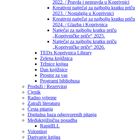
2022. / Pravda i nepravda u Koprivnici
Kreativni natječaj za najbolju kratku priču
2023. / Nostalgija u Koprivnici
Kreativni natječaj za najbolju kratku priču
2024. / Glazba i Koprivnica
Natječaj za najbolju kratku priču
„Koprivničke priče“ 2025.
Natječaj za najbolju kratku priču
„Koprivničke priče“ 2026.
TEDx Koprivnica Library
Zelena knjižnica
Tržnice knjiga
Dan knjižnice
Prostor za vas
Programi bibliobusa
Produži / Rezerviraj
Cjenik
Radno vrijeme
Zatraži literaturu
Česta pitanja
Digitalna baza odgovorenih pitanja
Međuknjižnična posudba
RapidILL
Volontiraj
Darivanje knjiga