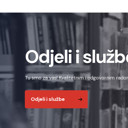
Odjeli i služb
Tu smo za vas! Kvalitetnim i odgovornim radom
Odjeli i službe