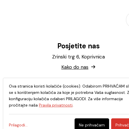
Posjetite nas
Zrinski trg 6, Koprivnica
Kako do nas
Ova stranica koristi kolačiće (cookies). Odabirom PRIHVAĆAM s
se s korištenjem kolačića za koje je potrebna Vaša suglasnost. 
konfiguraciju kolačića odaberi PRILAGODI. Za više informacije
pročitajte naša
Pravila privatnosti
.
Prilagodi...
Ne prihvaćam
Prihva
© 2026. - Knjižnica i čitaonica Fran Galović Koprivnic