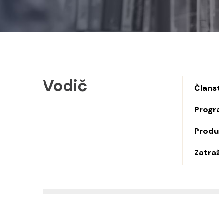
Vodič
Člans
Progr
Produž
Zatraž