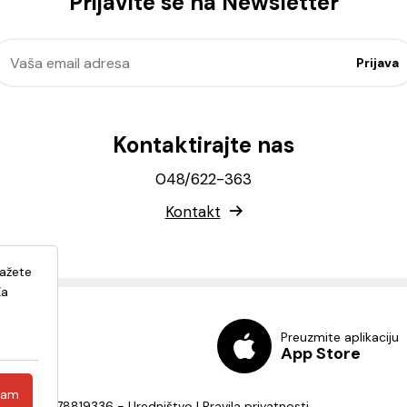
Prijavite se na Newsletter
Kontaktirajte nas
048/622-363
Kontakt
lažete
Za
Preuzmite aplikaciju
App Store
ćam
a - OIB: 82278819336 -
Uredništvo
|
Pravila privatnosti