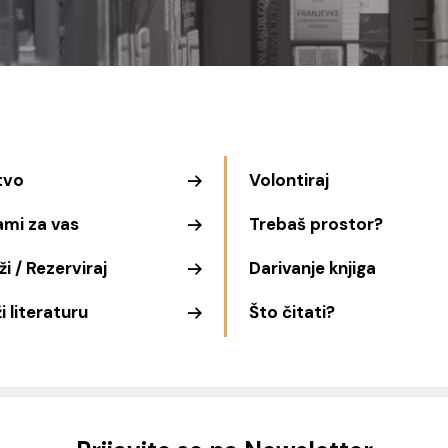
tvo
Volontiraj
ami za vas
Trebaš prostor?
i / Rezerviraj
Darivanje knjiga
i literaturu
Što čitati?