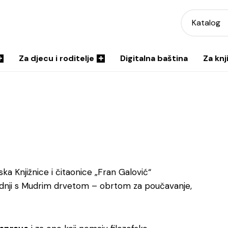
Katalog
Za djecu i roditelje
Digitalna baština
Za knj
iska Knjižnice i čitaonice „Fran Galović“
adnji s Mudrim drvetom – obrtom za poučavanje,