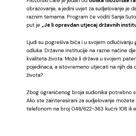
Filozofski café je jedan od
oblika filozofske r
obrazovanje, a jedini uvjet za sudjelovanje je 
raznim temama. Program će voditi Sanja Suton
put je
„Je li opravdan utjecaj državnih instit
Ljudi su pogrešiva bića i u svojem odlučivanju 
odluka. Državne institucije na razne načine djel
kvaliteta života. Može li država u svojem pate
pojedinaca, a istovremeno utjecati na njih da 
života?
Zbog ograničenog broja sudionika potrebno se p
Ako ste zainteresirani za sudjelovanje možete se
telefonom na broj 048/622-363 kućni 108 ili 