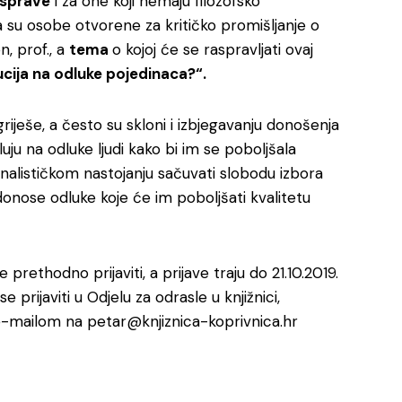
asprave
i za one koji nemaju filozofsko
da su osobe otvorene za kritičko promišljanje o
, prof., a
tema
o kojoj će se raspravljati ovaj
ucija na odluke pojedinaca?“.
griješe, a često su skloni i izbjegavanju donošenja
uju na odluke ljudi kako bi im se poboljšala
rnalističkom nastojanju sačuvati slobodu izbora
donose odluke koje će im poboljšati kvalitetu
rethodno prijaviti, a prijave traju do 21.10.2019.
 prijaviti u Odjelu za odrasle u knjižnici,
e-mailom na petar@knjiznica-koprivnica.hr