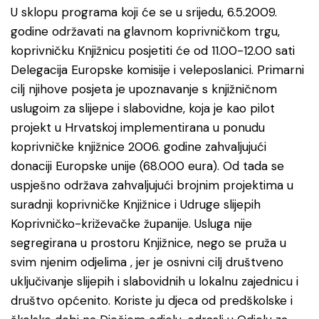
U sklopu programa koji će se u srijedu, 6.5.2009.
godine održavati na glavnom koprivničkom trgu,
koprivničku Knjižnicu posjetiti će od 11.00-12.00 sati
Delegacija Europske komisije i veleposlanici. Primarni
cilj njihove posjeta je upoznavanje s knjižničnom
uslugoim za slijepe i slabovidne, koja je kao pilot
projekt u Hrvatskoj implementirana u ponudu
koprivničke knjižnice 2006. godine zahvaljujući
donaciji Europske unije (68.000 eura). Od tada se
uspješno održava zahvaljujući brojnim projektima u
suradnji koprivničke Knjižnice i Udruge slijepih
Koprivničko-križevačke županije. Usluga nije
segregirana u prostoru Knjižnice, nego se pruža u
svim njenim odjelima , jer je osnivni cilj društveno
uključivanje slijepih i slabovidnih u lokalnu zajednicu i
društvo općenito. Koriste ju djeca od predškolske i