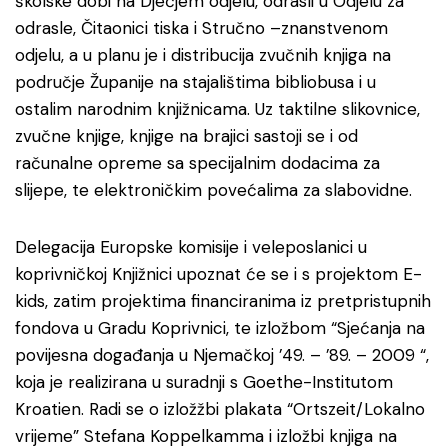
školske dobi na Dječjem odjelu, odrasli u Odjelu za
odrasle, Čitaonici tiska i Stručno –znanstvenom
odjelu, a u planu je i distribucija zvučnih knjiga na
područje Županije na stajalištima bibliobusa i u
ostalim narodnim knjižnicama. Uz taktilne slikovnice,
zvučne knjige, knjige na brajici sastoji se i od
računalne opreme sa specijalnim dodacima za
slijepe, te elektroničkim povećalima za slabovidne.
Delegacija Europske komisije i veleposlanici u
koprivničkoj Knjižnici upoznat će se i s projektom E-
kids, zatim projektima financiranima iz pretpristupnih
fondova u Gradu Koprivnici, te izložbom “Sjećanja na
povijesna događanja u Njemačkoj ’49. – ’89. – 2009 “,
koja je realizirana u suradnji s Goethe-Institutom
Kroatien. Radi se o izložžbi plakata “Ortszeit/Lokalno
vrijeme” Stefana Koppelkamma i izložbi knjiga na