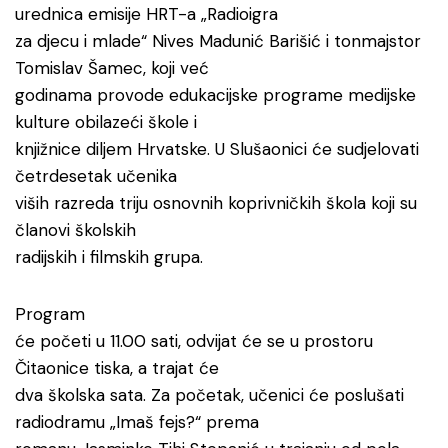
urednica emisije HRT-a „Radioigra
za djecu i mlade“ Nives Madunić Barišić i tonmajstor
Tomislav Šamec, koji već
godinama provode edukacijske programe medijske
kulture obilazeći škole i
knjižnice diljem Hrvatske. U Slušaonici će sudjelovati
četrdesetak učenika
viših razreda triju osnovnih koprivničkih škola koji su
članovi školskih
radijskih i filmskih grupa.
Program
će početi u 11.00 sati, odvijat će se u prostoru
Čitaonice tiska, a trajat će
dva školska sata. Za početak, učenici će poslušati
radiodramu „Imaš fejs?“ prema