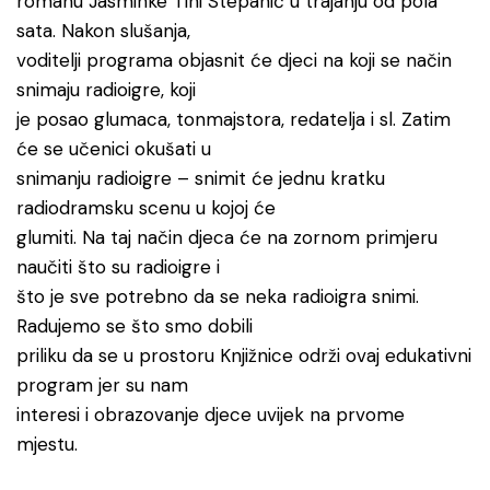
romanu Jasminke Tihi Stepanić u trajanju od pola
sata. Nakon slušanja,
voditelji programa objasnit će djeci na koji se način
snimaju radioigre, koji
je posao glumaca, tonmajstora, redatelja i sl. Zatim
će se učenici okušati u
snimanju radioigre – snimit će jednu kratku
radiodramsku scenu u kojoj će
glumiti. Na taj način djeca će na zornom primjeru
naučiti što su radioigre i
što je sve potrebno da se neka radioigra snimi.
Radujemo se što smo dobili
priliku da se u prostoru Knjižnice održi ovaj edukativni
program jer su nam
interesi i obrazovanje djece uvijek na prvome
mjestu.