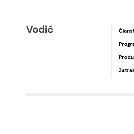
Vodič
Člans
Progr
Produž
Zatraž