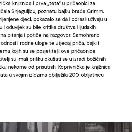
čke knjižnice i prva „teta“ u pričaonici za
ričala Snjeguljicu, poznatu bajku braće Grimm.
enjene djeci, pokazalo se da i odrasli uživaju u
 oduvijek su bile kritika društva i ljudskih
na pitanja i potiče na razgovor. Samohrano
odnosi i rodne uloge te utjecaj priča, bajki i
ema kojih su se posjetitelji ove pričaonice
lji su imali priliku okušati se u izradi božićnih
itku nekome od prisutnih. Koprivnička je knjižnica
 u svojim izlozima obilježila 200. obljetnicu