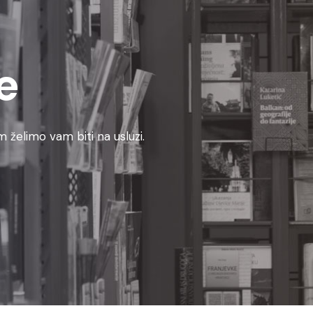
e
 želimo vam biti na usluzi.