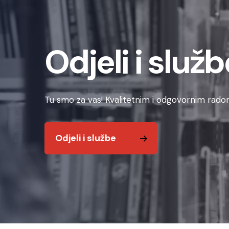
Odjeli i služb
Tu smo za vas! Kvalitetnim i odgovornim radom
Odjeli i službe