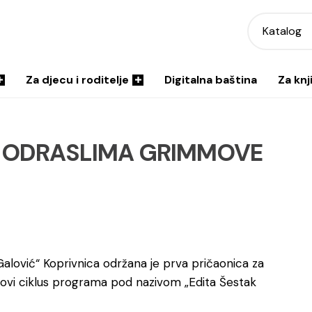
Katalog
Za djecu i roditelje
Digitalna baština
Za knj
A ODRASLIMA GRIMMOVE
ran Galović“ Koprivnica održana je prva pričaonica za
 novi ciklus programa pod nazivom „Edita Šestak