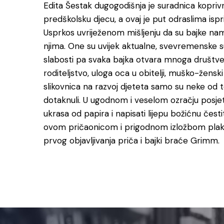
Edita Šestak dugogodišnja je suradnica koprivni
predškolsku djecu, a ovaj je put odraslima isp
Usprkos uvriježenom mišljenju da su bajke namij
njima. One su uvijek aktualne, svevremenske su i
slabosti pa svaka bajka otvara mnoga društve
roditeljstvo, uloga oca u obitelji, muško-ženski 
slikovnica na razvoj djeteta samo su neke od t
dotaknuli. U ugodnom i veselom ozračju posjetite
ukrasa od papira i napisati lijepu božićnu čest
ovom pričaonicom i prigodnom izložbom plakata
prvog objavljivanja priča i bajki braće Grimm.