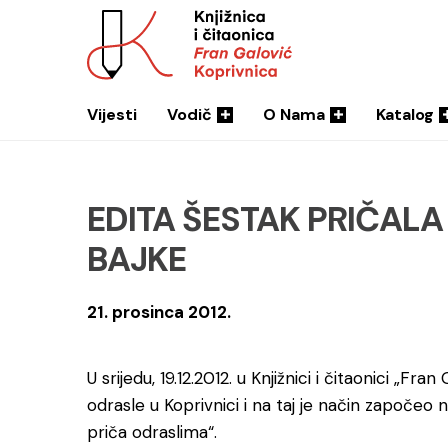
Vijesti
Vodič
O Nama
Katalog
EDITA ŠESTAK PRIČAL
BAJKE
21. prosinca 2012.
U srijedu, 19.12.2012. u Knjižnici i čitaonici „F
odrasle u Koprivnici i na taj je način započeo
priča odraslima“.