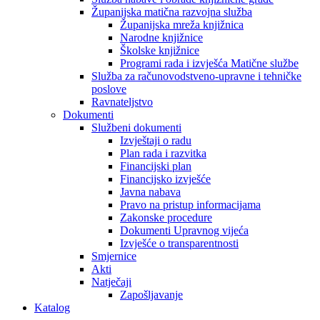
Županijska matična razvojna služba
Županijska mreža knjižnica
Narodne knjižnice
Školske knjižnice
Programi rada i izvješća Matične službe
Služba za računovodstveno-upravne i tehničke
poslove
Ravnateljstvo
Dokumenti
Službeni dokumenti
Izvještaji o radu
Plan rada i razvitka
Financijski plan
Financijsko izvješće
Javna nabava
Pravo na pristup informacijama
Zakonske procedure
Dokumenti Upravnog vijeća
Izvješće o transparentnosti
Smjernice
Akti
Natječaji
Zapošljavanje
Katalog