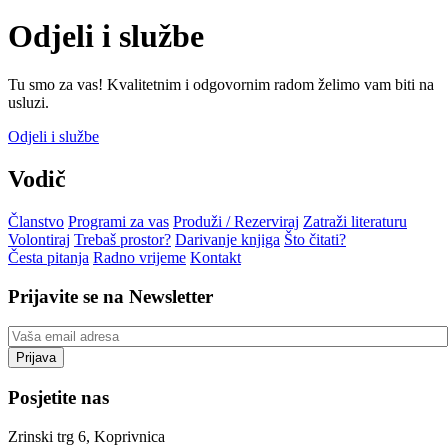
Odjeli i službe
Tu smo za vas! Kvalitetnim i odgovornim radom želimo vam biti na
usluzi.
Odjeli i službe
Vodič
Članstvo
Programi za vas
Produži / Rezerviraj
Zatraži literaturu
Volontiraj
Trebaš prostor?
Darivanje knjiga
Što čitati?
Česta pitanja
Radno vrijeme
Kontakt
Prijavite se na Newsletter
Posjetite nas
Zrinski trg 6, Koprivnica