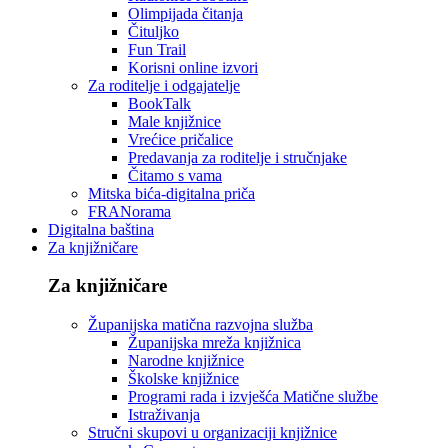
Olimpijada čitanja
Čituljko
Fun Trail
Korisni online izvori
Za roditelje i odgajatelje
BookTalk
Male knjižnice
Vrećice pričalice
Predavanja za roditelje i stručnjake
Čitamo s vama
Mitska bića-digitalna priča
FRANorama
Digitalna baština
Za knjižničare
Za knjižničare
Županijska matična razvojna služba
Županijska mreža knjižnica
Narodne knjižnice
Školske knjižnice
Programi rada i izvješća Matične službe
Istraživanja
Stručni skupovi u organizaciji knjižnice