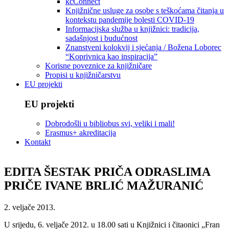
kcConnect
Knjižnične usluge za osobe s teškoćama čitanja u
kontekstu pandemije bolesti COVID-19
Informacijska služba u knjižnici: tradicija,
sadašnjost i budućnost
Znanstveni kolokvij i sjećanja / Božena Loborec
“Koprivnica kao inspiracija”
Korisne poveznice za knjižničare
Propisi u knjižničarstvu
EU projekti
EU projekti
Dobrodošli u bibliobus svi, veliki i mali!
Erasmus+ akreditacija
Kontakt
EDITA ŠESTAK PRIČA ODRASLIMA
PRIČE IVANE BRLIĆ MAŽURANIĆ
2. veljače 2013.
U srijedu, 6. veljače 2012. u 18.00 sati u Knjižnici i čitaonici „Fran