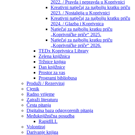
2022. / Pravda i nepravda u Koprivnici
Kreativni natječaj za najbolju kratku priču
2023. / Nostalgija u Koprivnici
Kreativni natječaj za najbolju kratku priču
2024. / Glazba i Koprivnica
Natječaj za najbolju kratku priču
„Koprivničke priče“ 2025.
Natječaj za najbolju kratku priču
„Koprivničke priče“ 2026.
TEDx Koprivnica Library
Zelena knjižnica
Tržnice knjiga
Dan knjižnice
Prostor za vas
Programi bibliobusa
Produži / Rezerviraj
Cjenik
Radno vrijeme
Zatraži literaturu
Česta pitanja
Digitalna baza odgovorenih pitanja
Međuknjižnična posudba
RapidILL
Volontiraj
Darivanje knjiga