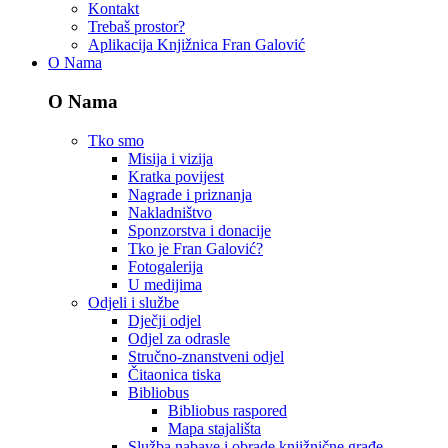
Kontakt
Trebaš prostor?
Aplikacija Knjižnica Fran Galović
O Nama
O Nama
Tko smo
Misija i vizija
Kratka povijest
Nagrade i priznanja
Nakladništvo
Sponzorstva i donacije
Tko je Fran Galović?
Fotogalerija
U medijima
Odjeli i službe
Dječji odjel
Odjel za odrasle
Stručno-znanstveni odjel
Čitaonica tiska
Bibliobus
Bibliobus raspored
Mapa stajališta
Služba nabave i obrade knjižnične građe