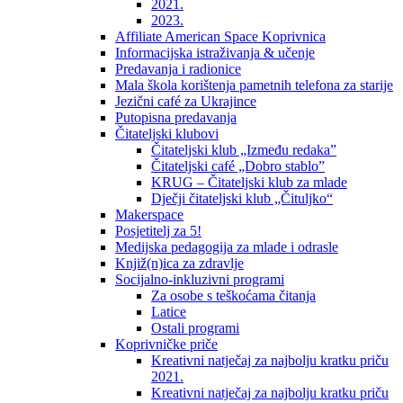
2021.
2023.
Affiliate American Space Koprivnica
Informacijska istraživanja & učenje
Predavanja i radionice
Mala škola korištenja pametnih telefona za starije
Jezični café za Ukrajince
Putopisna predavanja
Čitateljski klubovi
Čitateljski klub „Između redaka”
Čitateljski café „Dobro stablo”
KRUG – Čitateljski klub za mlade
Dječji čitateljski klub „Čituljko“
Makerspace
Posjetitelj za 5!
Medijska pedagogija za mlade i odrasle
Knjiž(n)ica za zdravlje
Socijalno-inkluzivni programi
Za osobe s teškoćama čitanja
Latice
Ostali programi
Koprivničke priče
Kreativni natječaj za najbolju kratku priču
2021.
Kreativni natječaj za najbolju kratku priču