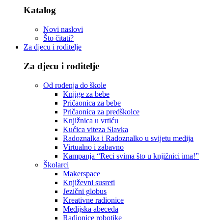
Katalog
Novi naslovi
Što čitati?
Za djecu i roditelje
Za djecu i roditelje
Od rođenja do škole
Knjige za bebe
Pričaonica za bebe
Pričaonica za predškolce
Knjižnica u vrtiću
Kućica viteza Slavka
Radoznalka i Radoznalko u svijetu medija
Virtualno i zabavno
Kampanja “Reci svima što u knjižnici ima!”
Školarci
Makerspace
Književni susreti
Jezični globus
Kreativne radionice
Medijska abeceda
Radionice robotike