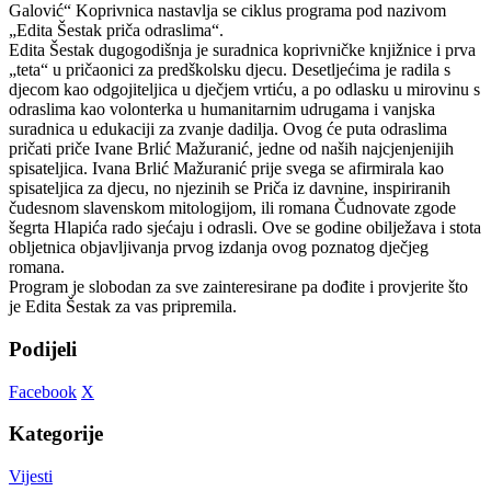
Galović“ Koprivnica nastavlja se ciklus programa pod nazivom
„Edita Šestak priča odraslima“.
Edita Šestak dugogodišnja je suradnica koprivničke knjižnice i prva
„teta“ u pričaonici za predškolsku djecu. Desetljećima je radila s
djecom kao odgojiteljica u dječjem vrtiću, a po odlasku u mirovinu s
odraslima kao volonterka u humanitarnim udrugama i vanjska
suradnica u edukaciji za zvanje dadilja. Ovog će puta odraslima
pričati priče Ivane Brlić Mažuranić, jedne od naših najcjenjenijih
spisateljica. Ivana Brlić Mažuranić prije svega se afirmirala kao
spisateljica za djecu, no njezinih se Priča iz davnine, inspiriranih
čudesnom slavenskom mitologijom, ili romana Čudnovate zgode
šegrta Hlapića rado sjećaju i odrasli. Ove se godine obilježava i stota
obljetnica objavljivanja prvog izdanja ovog poznatog dječjeg
romana.
Program je slobodan za sve zainteresirane pa dođite i provjerite što
je Edita Šestak za vas pripremila.
Podijeli
Facebook
X
Kategorije
Vijesti