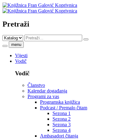
Pretraži
menu
Vijesti
Vodič
Vodič
Članstvo
Kalendar događanja
Programi za vas
Programska knjižica
Podcast / Premalo čitam
Sezona 1
Sezona 2
Sezona 3
Sezona 4
Ambasadori čitanja