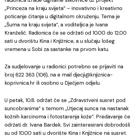
radionica izrade digitalne slikovnice uz projekt
„Princeza na kraju svijeta“ – inovativno i kreativno
poticanje čitanja u digitalnom okruženju. Tema je
„Šuma na kraju svijeta“, a voditeljica je Ivana
Kranželić. Radionica će se održati od 10.00 do 12.00
sati u dvorištu Kina i Knjižnice, a u slučaju lošeg
vremena u Sobi za sastanke na prvom katu.
Za sudjelovanje u radionici potrebno se prijaviti na
broj 622 363 (106), na e mail djecji@knjiznica-
koprivnica.hr ili osobno u Dječjem odjelu.
U petak, 10.8. održat će se „Zdravstveni susret pod
suncobranima“ s temom „Utjecaj sunca na nastanak
kožnih karcinoma i fotostarenja kože“. Predavanje će
održati dr. Ivana Bardek. Svi zainteresirani dobrodošli
su od 10.00 sati u dvorište Kina i Knjižnice na susret.