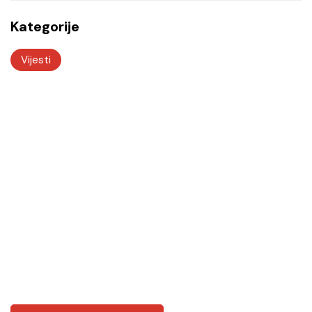
Kategorije
Vijesti
Odjeli i službe
Tu smo za vas! Kvalitetnim i odgovornim radom
želimo vam biti na usluzi.