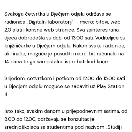
Svakoga četvrtka u Dječjem odjelu održava se
radionica „Digitalni laboratorij“ – micro: bitovi, web
2.0 alati i korisne web stranice. Sva zainteresirana
djeca dobrodošla su doći od 13.00 sati. Voditeljice su
knjižničarke u Dječjem odjelu. Nakon svake radionice,
ali i inače, moguće je posuditi micro: bit računalo na
14 dana te ga samostalno isprobati kod kuće.
Srijedom, četvrtkom i petkom od 12.00 do 15.00 sati
u Dječjem odjelu moguće se zabaviti uz Play Station
4.
Isto tako, svakim danom u prijepodnevnim satima, od
8.00 do 12.00, održavaju se konzultacije
srednjoškolaca sa studentima pod nazivom „Studij i