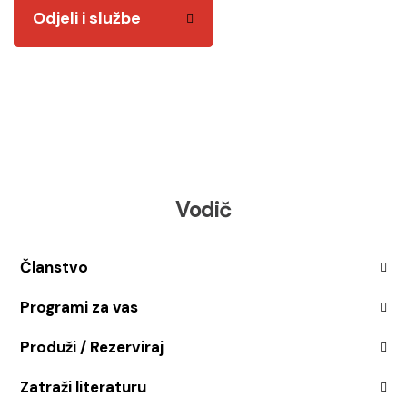
Odjeli i službe
Vodič
Članstvo
Programi za vas
Produži / Rezerviraj
Zatraži literaturu