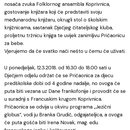
nosača zvuka Folklornog ansambla Koprivnica,
gostovanje knjižara koji će predstaviti svoju
međunarodnu knjižaru, okrugli stol o školskim
knjižnicama, sastanak Dječjeg čitateljskog kluba,
proljetnu tržnicu knjiga te uvijek zanimljivu Pričaonicu
za bebe.
Vjerujemo da će svatko naći nešto u čemu će uživati.
U ponedjeljak, 12.3.2018. od 16.30 do 18.00 sati u
Dječjem odjelu održat će se Pričaonica za djecu
predškolske dobi od 4 godine nadalje, no ovoga će
puta biti vezana uz Dane frankofonije i provodit će se
u suradnji s Francuskim krugom Koprivnica.
Pričaonica se odvija u okviru programa „Jezični
globus“, vodi ju Branka Grudić, odgajateljica, a ovoga
će puta gošća biti Irena Novak, mag. edu.