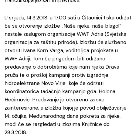
francuskoga jezika i književnosti.
U srijedu, 14.3.2018. u 17.00 sati u Čitaonici tiska održat
će se otvorenje izložbe „Naše rijeke, naše blago!“
nastale zaslugom organizacije WWF Adria (Svjetska
organizacija za zaštitu prirode). Izložbu će službeno
otvoriti Ivana Korn Varga, voditeljica projekata u
WWF Adriji. Tom će prigodom biti održano
predavanje o dobrobitima koje nam rijeka Drava
pruža te o prošloj kampanji protiv izgradnje
hidroelektrane Novo Virje koje će održati
koordinatorica tadašnje kampanje gđa. Helena
Hećimović. Predavanje je otvoreno za sve
zainteresirane, a izložba kojoj je povod obilježavanje
14. ožujka, Međunarodnog dana pokreta za rijeke,
moći će se razgledati u izlozima Knjižnice do
28.3.2018.