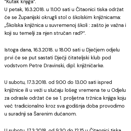
“Kutak knjiga”.
U petak, 16.3.2018. u 11.00 sati u Čitaonici tiska održat
će se Županijski okrugli stol o školskim knjižnicama:
„Školska knjižnica u suvremenoj školi : zašto je važna i
koji su temelji za njen stručan rad?“.
Istoga dana, 16.3.2018. u 18.00 sati u Dječjem odjelu
prvi će se put sastati Dječji čitateljski klub pod
vodstvom Petre Dravinski, dipl. knjižničarke.
U subotu, 17.3.2018. od 9.00 do 13.00 sati ispred
knjižnice ili u veži u slučaju lošeg vremena te u Odjelu
za odrasle održat će se 1. proljetna tržnica knjiga koju
već tradicionalno kroz sva godišnja doba provodimo
u suradnji sa Šarenim dućanom.
U subotu, 17.3.2018. od 9.30 do 12.15 u Čitaonici tiska