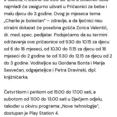
najmlađi će zasigurno uživati u Pričaonici za bebe i
malu djecu do 3 godine. Ovog je mjeseca tema
„Charlie je bolestan“ – zdravlje, a da liječnici nisu
strašni dokazat će posebna gošća Zorica Valentić,
dr. med. spec. pedijatar. Podsjećamo da su termini
održavanja ove pričaonice od 9.30 do 10.15 za djecu
od 6 do 18 mjeseci, od 10.30 do 11.15 za djecu od 18
mjeseci do 2 godine te od 11.30 do 12.15 za djecu od 2
do 3 godine. Voditeljice su Gordana Bonta i Marija
Sesvečan, odgajateljice i Petra Dravinski, dipl.
knjižničarka.
Četvrtkom i petkom od 15.00 do 17.00 sati, a
subotom od 11.00 do 13.00 sati u Dječjem odjelu,
također u okviru programa „Nove tehnologije“,
dostupan je Play Station 4.