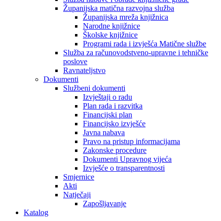
Županijska matična razvojna služba
Županijska mreža knjižnica
Narodne knjižnice
Školske knjižnice
Programi rada i izvješća Matične službe
Služba za računovodstveno-upravne i tehničke
poslove
Ravnateljstvo
Dokumenti
Službeni dokumenti
Izvještaji o radu
Plan rada i razvitka
Financijski plan
Financijsko izvješće
Javna nabava
Pravo na pristup informacijama
Zakonske procedure
Dokumenti Upravnog vijeća
Izvješće o transparentnosti
Smjernice
Akti
Natječaji
Zapošljavanje
Katalog