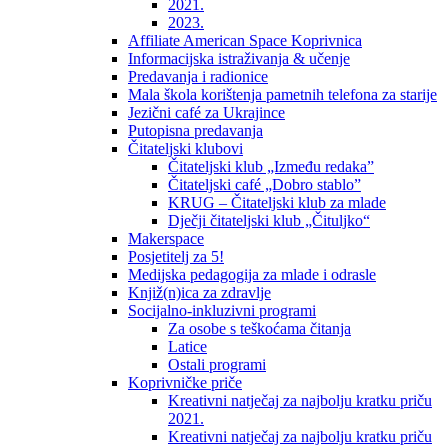
2021.
2023.
Affiliate American Space Koprivnica
Informacijska istraživanja & učenje
Predavanja i radionice
Mala škola korištenja pametnih telefona za starije
Jezični café za Ukrajince
Putopisna predavanja
Čitateljski klubovi
Čitateljski klub „Između redaka”
Čitateljski café „Dobro stablo”
KRUG – Čitateljski klub za mlade
Dječji čitateljski klub „Čituljko“
Makerspace
Posjetitelj za 5!
Medijska pedagogija za mlade i odrasle
Knjiž(n)ica za zdravlje
Socijalno-inkluzivni programi
Za osobe s teškoćama čitanja
Latice
Ostali programi
Koprivničke priče
Kreativni natječaj za najbolju kratku priču
2021.
Kreativni natječaj za najbolju kratku priču