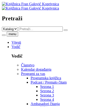
Pretraži
menu
Vijesti
Vodič
Vodič
Članstvo
Kalendar događanja
Programi za vas
Programska knjižica
Podcast / Premalo čitam
Sezona 1
Sezona 2
Sezona 3
Sezona 4
Ambasadori čitanja