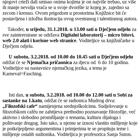
njegovi crteži dali smisao onima kojima je on najviše trebao, uz više
ili manje nevolja vraća se u svoje dvorište iz kojeg je, zajedno sa
zecom i krenuo. Ovom prigodom u prostorima Knjižnice bit će
postavljena i izložba ilustracija ovog svestranog i talentiranog autora.
Također,
u srijedu, 31.1.2018. u 13.00 sati u Dječjem odjelu
za
sve zainteresirane se održava
Digitalni laboratorij – micro bitovi,
web 2.0 alati i korisne web stranice
. Voditeljice su knjižničarke u
Dječjem odjelu.
U subotu, 3.2.2018. od 10.00 do 10.45 sati u Dječjem odjelu
održat će se
Njemačka pričaonica
za djecu od 6 do 10 godina.
Voditeljice su nastavnice njemačkog jezika, a tema je
Karneval=Fasching.
Isti dan,
u subotu, 3.2.2018. od 10.00 do 12.00 sati u Sobi za
sastanke na 1.katu
, održat će se radionica Mudrog drva:
„Filozofski cafe“
namijenjena srednjoškolcima. Sudjelovanje u
filozofskom caféu ne zahtijeva prethodno poznavanje filozofije, već
aktivno i slobodno promišljanje o temama, kulturu dijaloga i
poštivanje drugog. Isto tako, u njemu se iznosi vlastito mišljenje koje
je potkrijepljeno argumentima i primjerima te se propituju teme i
mišljenje ostalih sudionika. Voditeljica je profesorica Sanja Suton.