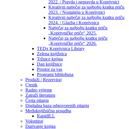
2022. / Pravda i nepravda u Koprivnici
Kreativni natječaj za najbolju kratku priču
2023. / Nostalgija u Koprivnici
Kreativni natječaj za najbolju kratku priču
2024. / Glazba i Koprivnica
Natječaj za najbolju kratku priču
„Koprivničke priče“ 2025.
Natječaj za najbolju kratku priču
„Koprivničke priče“ 2026.
TEDx Koprivnica Library
Zelena knjižnica
Tržnice knjiga
Dan knjižnice
Prostor za vas
Programi bibliobusa
Produži / Rezerviraj
Cjenik
Radno vrijeme
Zatraži literaturu
Česta pitanja
Digitalna baza odgovorenih pitanja
Međuknjižnična posudba
RapidILL
Volontiraj
Darivanje knjiga