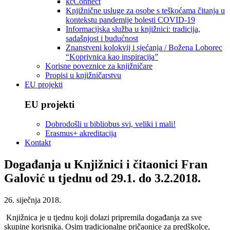
kcConnect
Knjižnične usluge za osobe s teškoćama čitanja u
kontekstu pandemije bolesti COVID-19
Informacijska služba u knjižnici: tradicija,
sadašnjost i budućnost
Znanstveni kolokvij i sjećanja / Božena Loborec
“Koprivnica kao inspiracija”
Korisne poveznice za knjižničare
Propisi u knjižničarstvu
EU projekti
EU projekti
Dobrodošli u bibliobus svi, veliki i mali!
Erasmus+ akreditacija
Kontakt
Događanja u Knjižnici i čitaonici Fran
Galović u tjednu od 29.1. do 3.2.2018.
26. siječnja 2018.
Knjižnica je u tjednu koji dolazi pripremila događanja za sve
skupine korisnika. Osim tradicionalne pričaonice za predškolce,