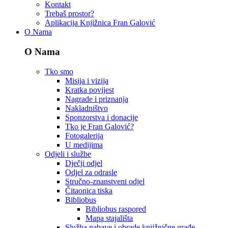
Kontakt
Trebaš prostor?
Aplikacija Knjižnica Fran Galović
O Nama
O Nama
Tko smo
Misija i vizija
Kratka povijest
Nagrade i priznanja
Nakladništvo
Sponzorstva i donacije
Tko je Fran Galović?
Fotogalerija
U medijima
Odjeli i službe
Dječji odjel
Odjel za odrasle
Stručno-znanstveni odjel
Čitaonica tiska
Bibliobus
Bibliobus raspored
Mapa stajališta
Služba nabave i obrade knjižnične građe