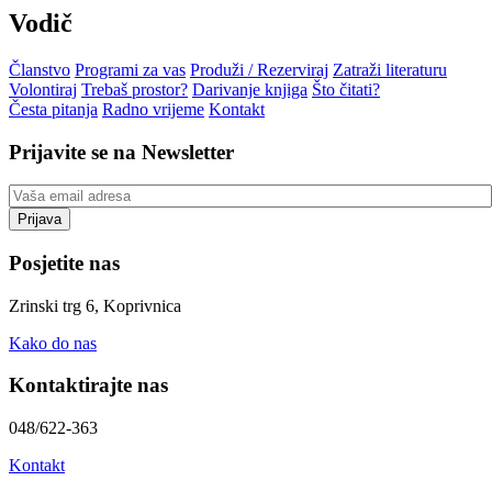
Vodič
Članstvo
Programi za vas
Produži / Rezerviraj
Zatraži literaturu
Volontiraj
Trebaš prostor?
Darivanje knjiga
Što čitati?
Česta pitanja
Radno vrijeme
Kontakt
Prijavite se na Newsletter
Posjetite nas
Zrinski trg 6, Koprivnica
Kako do nas
Kontaktirajte nas
048/622-363
Kontakt