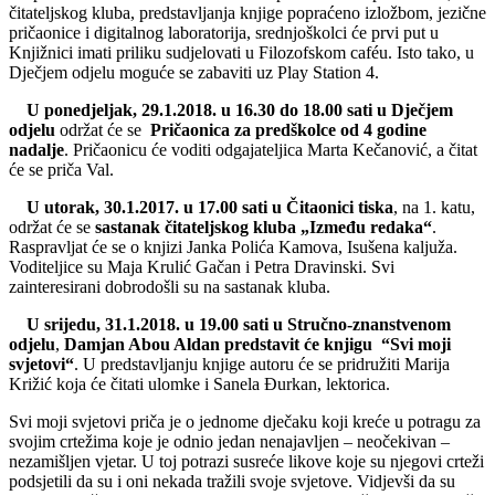
čitateljskog kluba, predstavljanja knjige popraćeno izložbom, jezične
pričaonice i digitalnog laboratorija, srednjoškolci će prvi put u
Knjižnici imati priliku sudjelovati u Filozofskom caféu. Isto tako, u
Dječjem odjelu moguće se zabaviti uz Play Station 4.
U ponedjeljak, 29.1.2018. u 16.30 do 18.00 sati u Dječjem
odjelu
održat će se
Pričaonica za predškolce od 4 godine
nadalje
. Pričaonicu će voditi odgajateljica Marta Kečanović, a čitat
će se priča Val.
U utorak, 30.1.2017. u 17.00 sati u Čitaonici tiska
, na 1. katu,
održat će se
sastanak čitateljskog kluba „Između redaka“
.
Raspravljat će se o knjizi Janka Polića Kamova, Isušena kaljuža.
Voditeljice su Maja Krulić Gačan i Petra Dravinski. Svi
zainteresirani dobrodošli su na sastanak kluba.
U srijedu, 31.1.2018. u 19.00 sati u Stručno-znanstvenom
odjelu
,
Damjan Abou Aldan predstavit će knjigu “Svi moji
svjetovi“
. U predstavljanju knjige autoru će se pridružiti Marija
Križić koja će čitati ulomke i Sanela Đurkan, lektorica.
Svi moji svjetovi priča je o jednome dječaku koji kreće u potragu za
svojim crtežima koje je odnio jedan nenajavljen – neočekivan –
nezamišljen vjetar. U toj potrazi susreće likove koje su njegovi crteži
podsjetili da su i oni nekada tražili svoje svjetove. Vidjevši da su