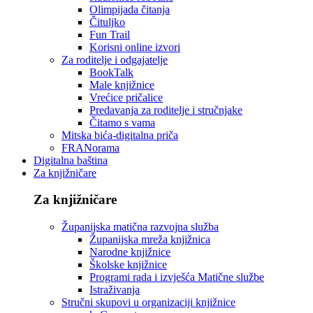
Olimpijada čitanja
Čituljko
Fun Trail
Korisni online izvori
Za roditelje i odgajatelje
BookTalk
Male knjižnice
Vrećice pričalice
Predavanja za roditelje i stručnjake
Čitamo s vama
Mitska bića-digitalna priča
FRANorama
Digitalna baština
Za knjižničare
Za knjižničare
Županijska matična razvojna služba
Županijska mreža knjižnica
Narodne knjižnice
Školske knjižnice
Programi rada i izvješća Matične službe
Istraživanja
Stručni skupovi u organizaciji knjižnice