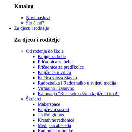
Katalog
Novi naslovi
Što čitati?
Za djecu i roditelje
Za djecu i roditelje
Od rođenja do škole
Knjige za bebe
Pričaonica za bebe
Pričaonica za predškolce
Knjižnica u vrtiću
Kućica viteza Slavka
Radoznalka i Radoznalko u svijetu medija
Virtualno i zabavno
Kampanja “Reci svima što u knjižnici ima!”
Školarci
Makerspace
Književni susreti
Jezični globus
Kreativne radionice
Medijska abeceda
Radionice robotike