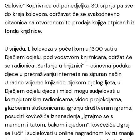
Galović“ Koprivnica od ponedjeljka, 30. srpnja pa sve
do kraja kolovoza, održavat će se svakodnevno
čitaonica na otvorenom te prodaja knjiga otpisanih iz
fonda knjižnice.
U srijedu, 1. kolovoza s početkom u 13.00 sati u
Dječjem odjelu, pod vodstvom knjižničara, održat će
se radionica „Surfanje u knjižnici“ – osnovna poduka
djece u pretraživanju interneta na siguran način.
U radno vrijeme knjižnice, tijekom cijelog ljeta, u
Dječjem odjelu djeca i mladi mogu sudjelovati u
kompjutorskim radionicama, video projekcijama,
glazbenim slušaonicama, igranju društvenim igrama,
posuditi kovčežića iznenađenja „Igrajmo se s
mamom i tatom, bakom i djedom“, kovčežiće „Igraj
se i uči“ i sudjelovati u online nagradnom kvizu znanja