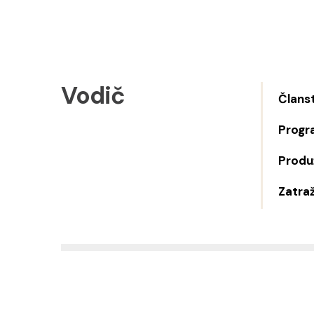
Vodič
Člans
Progr
Produž
Zatraž