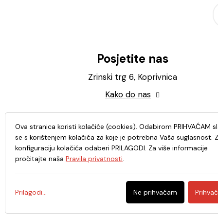
Posjetite nas
Zrinski trg 6, Koprivnica
Kako do nas
Ova stranica koristi kolačiće (cookies). Odabirom PRIHVAĆAM s
se s korištenjem kolačića za koje je potrebna Vaša suglasnost. 
konfiguraciju kolačića odaberi PRILAGODI. Za više informacije
pročitajte naša
Pravila privatnosti
.
Prilagodi...
Ne prihvaćam
Prihva
© 2026. - Knjižnica i čitaonica Fran Galović Koprivnic