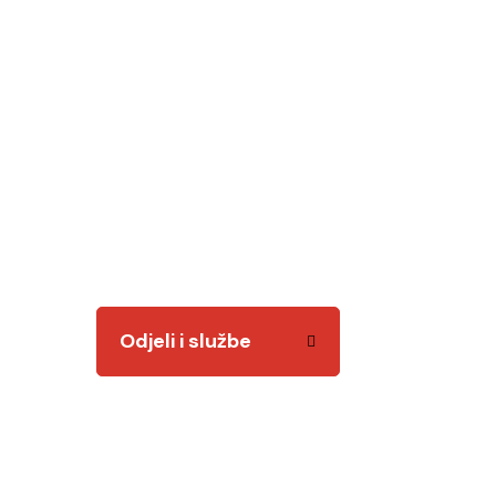
Odjeli i služb
Tu smo za vas! Kvalitetnim i odgovornim radom
Odjeli i službe