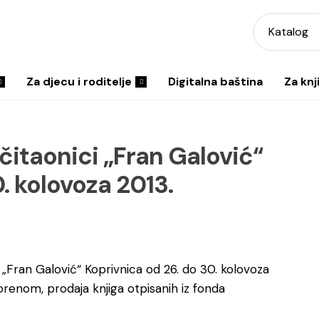
Katalog
Za djecu i roditelje
Digitalna baština
Za knj
 čitaonici „Fran Galović“
. kolovoza 2013.
 „Fran Galović“ Koprivnica od 26. do 30. kolovoza
renom, prodaja knjiga otpisanih iz fonda