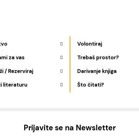
tvo
Volontiraj
ami za vas
Trebaš prostor?
i / Rezerviraj
Darivanje knjiga
i literaturu
Što čitati?
Prijavite se na Newsletter