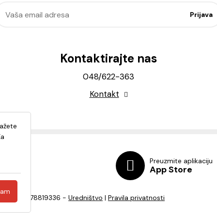
Kontaktirajte nas
048/622-363
Kontakt
lažete
Za
Preuzmite aplikaciju
App Store
ćam
a - OIB: 82278819336 -
Uredništvo
|
Pravila privatnosti