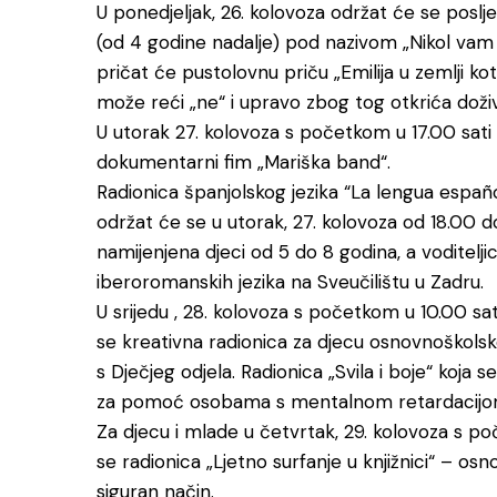
U ponedjeljak, 26. kolovoza održat će se poslj
(od 4 godine nadalje) pod nazivom „Nikol vam 
pričat će pustolovnu priču „Emilija u zemlji ko
može reći „ne“ i upravo zbog tog otkrića doživ
U utorak 27. kolovoza s početkom u 17.00 sati u
dokumentarni fim „Mariška band“.
Radionica španjolskog jezika “La lengua españo
održat će se u utorak, 27. kolovoza od 18.00 do
namijenjena djeci od 5 do 8 godina, a voditeljic
iberoromanskih jezika na Sveučilištu u Zadru.
U srijedu , 28. kolovoza s početkom u 10.00 s
se kreativna radionica za djecu osnovnoškolske 
s Dječjeg odjela. Radionica „Svila i boje“ koja 
za pomoć osobama s mentalnom retardacijom 
Za djecu i mlade u četvrtak, 29. kolovoza s p
se radionica „Ljetno surfanje u knjižnici“ – o
siguran način.