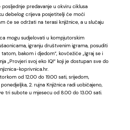
e posljednje predavanje u okviru ciklusa
u debelog crijeva posjetitelji će moći
 će se održati na terasi knjižnice, a u slučaju
jeca mogu sudjelovati u kompjutorskim
ušaonicama, igranju društvenim igrama, posuditi
tatom, bakom i djedom“, kovčežiće „Igraj se i
ja „Provjeri svoj eko IQ!“ koji je dostupan sve do
jiznica-koprivnica.hr.
torkom od 12.00 do 19.00 sati, srijedom,
nedjeljka, 2. rujna Knjižnica radi uobičajeno,
ve tri subote u mjesecu od 8.00 do 13.00 sati.