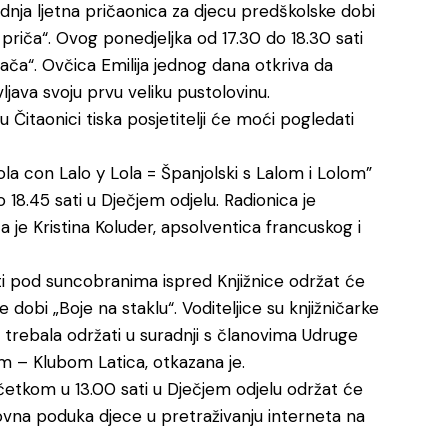
ednja ljetna pričaonica za djecu predškolske dobi
priča“. Ovog ponedjeljka od 17.30 do 18.30 sati
tača“. Ovčica Emilija jednog dana otkriva da
ljava svoju prvu veliku pustolovinu.
 Čitaonici tiska posjetitelji će moći pogledati
la con Lalo y Lola = Španjolski s Lalom i Lolom”
 18.45 sati u Dječjem odjelu. Radionica je
a je Kristina Koluder, apsolventica francuskog i
ati pod suncobranima ispred Knjižnice održat će
dobi „Boje na staklu“. Voditeljice su knjižničarke
se trebala održati u suradnji s članovima Udruge
– Klubom Latica, otkazana je.
očetkom u 13.00 sati u Dječjem odjelu održat će
snovna poduka djece u pretraživanju interneta na