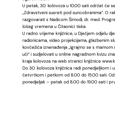
U petak, 30. kolovoza u 10.00 sati održat će s
„Zdravstveni susreti pod suncobranima“. O rak
razgovarati s Nadicom Šimodi, dr. med. Program
lošeg vremena u Čitaonici tiska.
U radno vrijeme knjižnice, u Dječjem odjelu d
radionicama, video projekcijama, glazbenim sl
kovčežića iznenađenja „Igrajmo se s mamom i 
uči“ i sudjelovati u online nagradnom kvizu znan
kraja kolovoza na web stranici knjižnice www.kn
Do 30. kolovoza knjižnica radi ponedjeljkom i u
četvrtkom i petkom od 8.00 do 15.00 sati. Od po
ponedjeljak – petak od 8.00 do 19.00 sati i pr