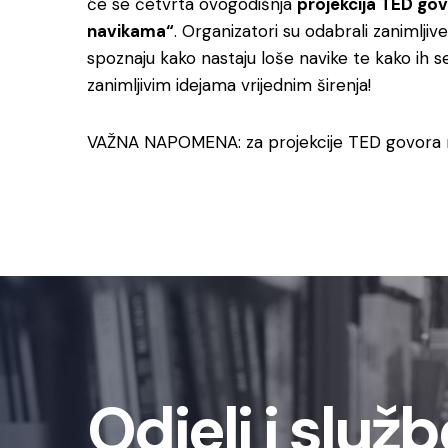
će se četvrta ovogodišnja
projekcija TED go
navikama“
. Organizatori su odabrali zanimlji
spoznaju kako nastaju loše navike te kako ih s
zanimljivim idejama vrijednim širenja!
VAŽNA NAPOMENA: za projekcije TED govora n
Odjeli i služb