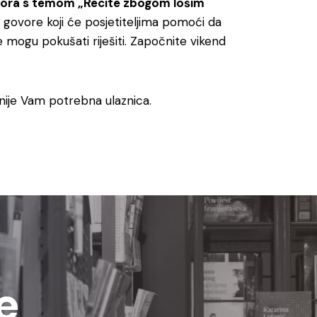
vora s temom „Recite zbogom lošim
ve govore koji će posjetiteljima pomoći da
e mogu pokušati riješiti. Započnite vikend
ije Vam potrebna ulaznica.
e