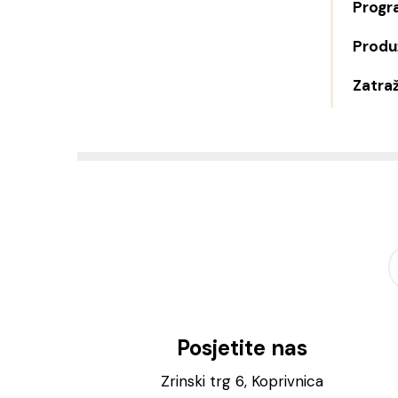
Progr
Produž
Zatraž
Posjetite nas
Zrinski trg 6, Koprivnica