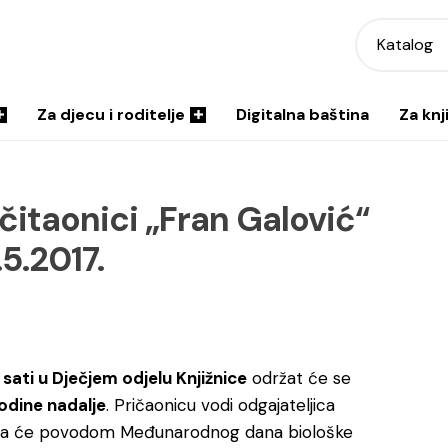
Katalog
Za djecu i roditelje
Digitalna baština
Za knj
 čitaonici „Fran Galović“
5.2017.
sati u Dječjem odjelu Knjižnice
održat će se
odine nadalje
. Pričaonicu vodi odgajateljica
ja će povodom Međunarodnog dana biološke