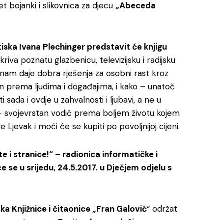
et bojanki i slikovnica za djecu
„Abeceda
 tiska Ivana Plechinger predstavit će knjigu
riva poznatu glazbenicu, televizijsku i radijsku
 nam daje dobra rješenja za osobni rast kroz
en prema ljudima i događajima, i kako – unatoč
sada i ovdje u zahvalnosti i ljubavi, a ne u
e – svojevrstan vodič prema boljem životu kojem
e Ljevak i moći će se kupiti po povoljnijoj cijeni.
e i stranice!“ – radionica informatičke i
 se u srijedu, 24.5.2017. u Dječjem odjelu s
ska Knjižnice i čitaonice „Fran Galović
“ održat