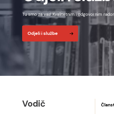
Tu smo za vas! Kvalitetnim i odgovornim radom
Odjeli i službe
Vodič
Člans