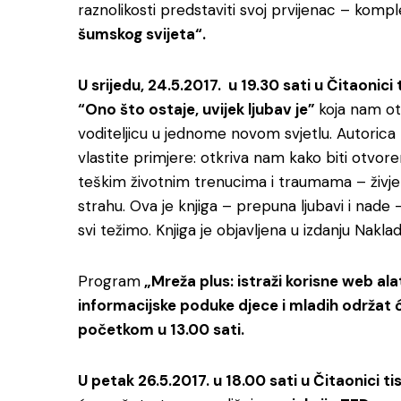
raznolikosti predstaviti svoj prvijenac – kompl
šumskog svijeta“.
U srijedu, 24.5.2017. u 19.30 sati u Čitaonici
“Ono što ostaje, uvijek ljubav je”
koja nam otk
voditeljicu u jednome novom svjetlu. Autorica
vlastite primjere: otkriva nam kako biti otvor
teškim životnim trenucima i traumama – živjeti 
strahu. Ova je knjiga – prepuna ljubavi i nad
svi težimo. Knjiga je objavljena u izdanju Naklad
Program
„Mreža plus: istraži korisne web alat
informacijske poduke djece i mladih održat će
početkom u 13.00 sati.
U petak 26.5.2017. u 18.00 sati u Čitaonici ti