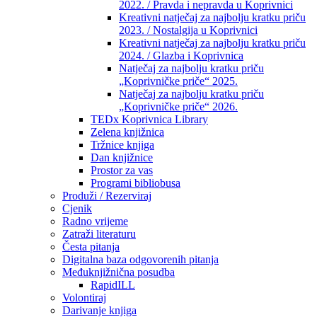
2022. / Pravda i nepravda u Koprivnici
Kreativni natječaj za najbolju kratku priču
2023. / Nostalgija u Koprivnici
Kreativni natječaj za najbolju kratku priču
2024. / Glazba i Koprivnica
Natječaj za najbolju kratku priču
„Koprivničke priče“ 2025.
Natječaj za najbolju kratku priču
„Koprivničke priče“ 2026.
TEDx Koprivnica Library
Zelena knjižnica
Tržnice knjiga
Dan knjižnice
Prostor za vas
Programi bibliobusa
Produži / Rezerviraj
Cjenik
Radno vrijeme
Zatraži literaturu
Česta pitanja
Digitalna baza odgovorenih pitanja
Međuknjižnična posudba
RapidILL
Volontiraj
Darivanje knjiga