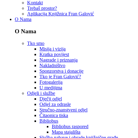
Kontakt
Trebaš prostor?
Aplikacija Knjižnica Fran Galović
O Nama
O Nama
Tko smo
Misija i vizija
Kratka povijest
Nagrade i priznanja
Nakladništvo
Sponzorstva i donacije
Tko je Fran Galović?
Fotogalerija
U medijima
Odjeli i službe
Dječji odjel
Odjel za odrasle
Stručno-znanstveni odjel
Čitaonica tiska
Bibliobus
Bibliobus raspored
Mapa stajališta
Služba nabave i obrade knjižnične građe