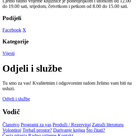
Ljetno radno vrijeme knjižnice je ponedjeljkom i utorkom od 12.00
do 19.00 sati, srijedom, četvrtkom i petkom od 8.00 do 15.00 sati.
Podijeli
Facebook
X
Kategorije
Vijesti
Odjeli i službe
Tu smo za vas! Kvalitetnim i odgovornim radom želimo vam biti na
usluzi.
Odjeli i službe
Vodič
Članstvo
Programi za vas
Produži / Rezerviraj
Zatraži literaturu
Volontiraj
Trebaš prostor?
Darivanje knjiga
Što čitati?
Česta pitanja
Radno vrijeme
Kontakt