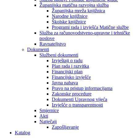
Županijska matična razvojna služba
Županijska mreža knjižnica
Narodne knjižnice
Školske knjižnice
Programi rada i izvješća Matične službe
Služba za računovodstveno-upravne i tehničke
poslove
Ravnateljstvo
Dokumenti
Službeni dokumenti
Izvještaji o radu
Plan rada i razvitka
Financijski plan
Financijsko izvješće
Javna nabava
Pravo na pristup informacijama
Zakonske procedure
Dokumenti Upravnog vijeća
Izvješće o transparentnosti
Smjernice
Akti
Natječaji
Zapošljavanje
Katalog