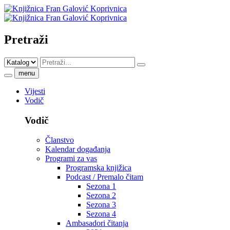
Pretraži
menu
Vijesti
Vodič
Vodič
Članstvo
Kalendar događanja
Programi za vas
Programska knjižica
Podcast / Premalo čitam
Sezona 1
Sezona 2
Sezona 3
Sezona 4
Ambasadori čitanja