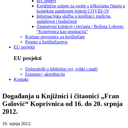
kcConnect
Knjižnične usluge za osobe s teškoćama čitanja u
kontekstu pandemije bolesti COVID-19
Informacijska služba u knjižnici: tradicija,
sadašnjost i budućnost
Znanstveni kolokvij i sjećanja / Božena Loborec
“Koprivnica kao inspiracija”
Korisne poveznice za knjižničare
Propisi u knjižničarstvu
EU projekti
EU projekti
Dobrodošli u bibliobus svi, veliki i mali!
Erasmus+ akreditacija
Kontakt
Događanja u Knjižnici i čitaonici „Fran
Galović“ Koprivnica od 16. do 20. srpnja
2012.
10. srpnja 2012.