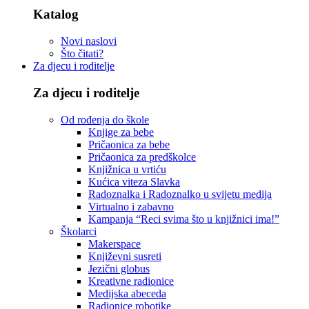
Katalog
Novi naslovi
Što čitati?
Za djecu i roditelje
Za djecu i roditelje
Od rođenja do škole
Knjige za bebe
Pričaonica za bebe
Pričaonica za predškolce
Knjižnica u vrtiću
Kućica viteza Slavka
Radoznalka i Radoznalko u svijetu medija
Virtualno i zabavno
Kampanja “Reci svima što u knjižnici ima!”
Školarci
Makerspace
Književni susreti
Jezični globus
Kreativne radionice
Medijska abeceda
Radionice robotike