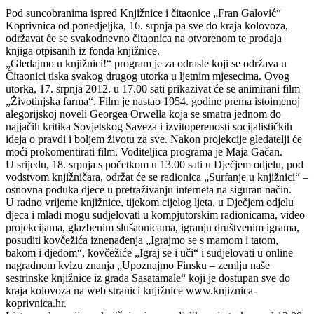
Pod suncobranima ispred Knjižnice i čitaonice „Fran Galović“
Koprivnica od ponedjeljka, 16. srpnja pa sve do kraja kolovoza,
održavat će se svakodnevno čitaonica na otvorenom te prodaja
knjiga otpisanih iz fonda knjižnice.
„Gledajmo u knjižnici!“ program je za odrasle koji se održava u
Čitaonici tiska svakog drugog utorka u ljetnim mjesecima. Ovog
utorka, 17. srpnja 2012. u 17.00 sati prikazivat će se animirani film
„Životinjska farma“. Film je nastao 1954. godine prema istoimenoj
alegorijskoj noveli Georgea Orwella koja se smatra jednom do
najjačih kritika Sovjetskog Saveza i izvitoperenosti socijalističkih
ideja o pravdi i boljem životu za sve. Nakon projekcije gledatelji će
moći prokomentirati film. Voditeljica programa je Maja Gačan.
U srijedu, 18. srpnja s početkom u 13.00 sati u Dječjem odjelu, pod
vodstvom knjižničara, održat će se radionica „Surfanje u knjižnici“ –
osnovna poduka djece u pretraživanju interneta na siguran način.
U radno vrijeme knjižnice, tijekom cijelog ljeta, u Dječjem odjelu
djeca i mladi mogu sudjelovati u kompjutorskim radionicama, video
projekcijama, glazbenim slušaonicama, igranju društvenim igrama,
posuditi kovčežića iznenađenja „Igrajmo se s mamom i tatom,
bakom i djedom“, kovčežiće „Igraj se i uči“ i sudjelovati u online
nagradnom kvizu znanja „Upoznajmo Finsku – zemlju naše
sestrinske knjižnice iz grada Sasatamale“ koji je dostupan sve do
kraja kolovoza na web stranici knjižnice www.knjiznica-
koprivnica.hr.