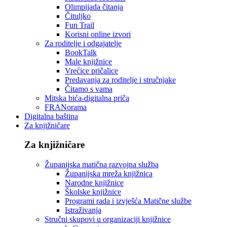
Olimpijada čitanja
Čituljko
Fun Trail
Korisni online izvori
Za roditelje i odgajatelje
BookTalk
Male knjižnice
Vrećice pričalice
Predavanja za roditelje i stručnjake
Čitamo s vama
Mitska bića-digitalna priča
FRANorama
Digitalna baština
Za knjižničare
Za knjižničare
Županijska matična razvojna služba
Županijska mreža knjižnica
Narodne knjižnice
Školske knjižnice
Programi rada i izvješća Matične službe
Istraživanja
Stručni skupovi u organizaciji knjižnice