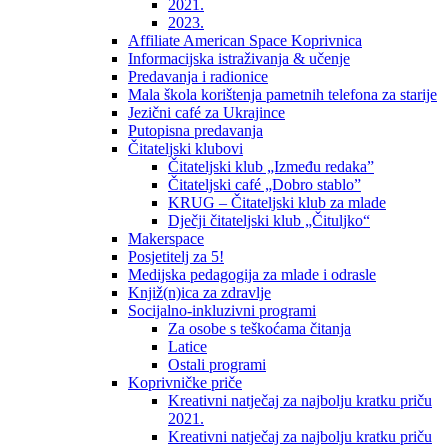
2021.
2023.
Affiliate American Space Koprivnica
Informacijska istraživanja & učenje
Predavanja i radionice
Mala škola korištenja pametnih telefona za starije
Jezični café za Ukrajince
Putopisna predavanja
Čitateljski klubovi
Čitateljski klub „Između redaka”
Čitateljski café „Dobro stablo”
KRUG – Čitateljski klub za mlade
Dječji čitateljski klub „Čituljko“
Makerspace
Posjetitelj za 5!
Medijska pedagogija za mlade i odrasle
Knjiž(n)ica za zdravlje
Socijalno-inkluzivni programi
Za osobe s teškoćama čitanja
Latice
Ostali programi
Koprivničke priče
Kreativni natječaj za najbolju kratku priču
2021.
Kreativni natječaj za najbolju kratku priču