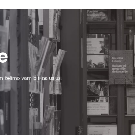
e
 želimo vam biti na usluzi.