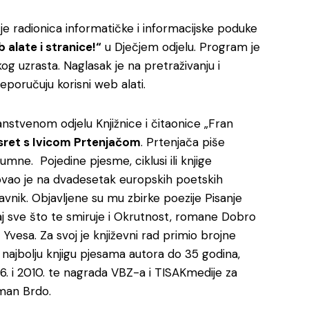
e radionica informatičke i informacijske poduke
 alate i stranice!“
u Dječjem odjelu. Program je
og uzrasta. Naglasak je na pretraživanju i
eporučuju korisni web alati.
nstvenom odjelu Knjižnice i čitaonice „Fran
usret s Ivicom Prtenjačom
. Prtenjača piše
mne. Pojedine pjesme, ciklusi ili knjige
ovao je na dvadesetak europskih poetskih
avnik. Objavljene su mu zbirke poezije Pisanje
maj sve što te smiruje i Okrutnost, romane Dobro
d Yvesa. Za svoj je književni rad primio brojne
 najbolju knjigu pjesama autora do 35 godina,
6. i 2010. te nagrada VBZ-a i TISAKmedije za
oman Brdo.