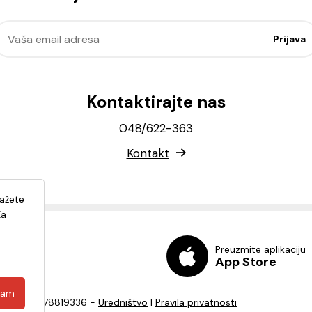
Kontaktirajte nas
048/622-363
Kontakt
lažete
Za
Preuzmite aplikaciju
App Store
ćam
a - OIB: 82278819336 -
Uredništvo
|
Pravila privatnosti