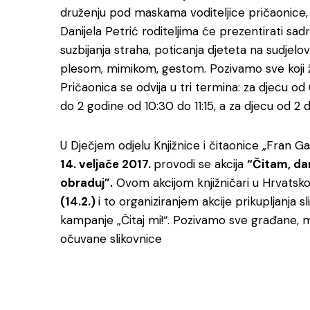
druženju pod maskama voditeljice pričaonice, 
Danijela Petrić roditeljima će prezentirati sadr
suzbijanja straha, poticanja djeteta na sudjelo
plesom, mimikom, gestom. Pozivamo sve koji ž
Pričaonica se odvija u tri termina: za djecu od
do 2 godine od 10:30 do 11:15, a za djecu od 2 d
U Dječjem odjelu Knjižnice i čitaonice „Fran G
14. veljače 2017.
provodi se akcija
“Čitam, dam
obraduj”.
Ovom akcijom knjižničari u Hrvatskoj
(14.2.)
i to organiziranjem akcije prikupljanja s
kampanje „Čitaj mi!“. Pozivamo sve građane, male
očuvane slikovnice