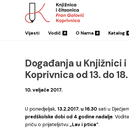
Vijesti
Vodič
O Nama
Katalog
Događanja u Knjižnici i
Koprivnica od 13. do 18.
10. veljače 2017.
U ponedjeljak,
13.2.2017. u 16.30
sati u Dječje
predškolske dobi od 4 godine nadalje
. Vodit
priču o prijateljstvu
„Lav i ptica“
.