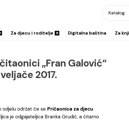
Katalog
Za djecu i roditelje
Digitalna baština
Za knj
 čitaonici „Fran Galović“
 veljače 2017.
m odjelu održat će se
Pričaonica za djecu
eljica je odgajateljica Branka Grudić, a čitamo