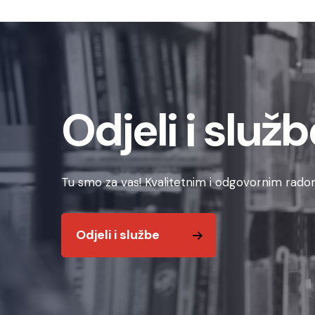
Odjeli i služb
Tu smo za vas! Kvalitetnim i odgovornim radom
Odjeli i službe