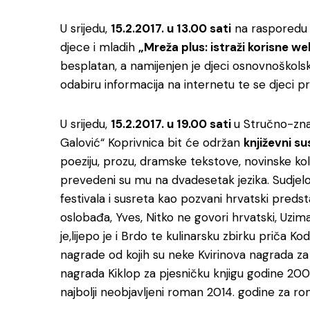
U srijedu,
15.2.2017. u 13.00 sati
na rasporedu j
djece i mladih
„Mreža plus: istraži korisne web
besplatan, a namijenjen je djeci osnovnoškolsk
odabiru informacija na internetu te se djeci pr
U srijedu,
15.2.2017. u 19.00 sati
u Stručno-zna
Galović“ Koprivnica bit će održan
književni s
poeziju, prozu, dramske tekstove, novinske kolu
prevedeni su mu na dvadesetak jezika. Sudjel
festivala i susreta kao pozvani hrvatski predst
oslobađa, Yves, Nitko ne govori hrvatski, Uzi
je,lijepo je i Brdo te kulinarsku zbirku priča Ko
nagrade od kojih su neke Kvirinova nagrada za
nagrada Kiklop za pjesničku knjigu godine 200
najbolji neobjavljeni roman 2014. godine za r