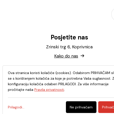
Posjetite nas
Zrinski trg 6, Koprivnica
Kako do nas
Ova stranica koristi kolačiće (cookies). Odabirom PRIHVAĆAM s
se s korištenjem kolačića za koje je potrebna Vaša suglasnost. 
konfiguraciju kolačića odaberi PRILAGODI. Za više informacije
pročitajte naša
Pravila privatnosti
.
Prilagodi...
Ne prihvaćam
Prihva
© 2026. - Knjižnica i čitaonica Fran Galović Koprivnic