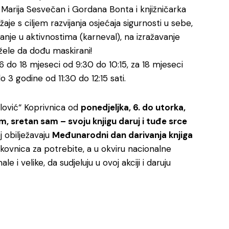
Marija Sesvečan i Gordana Bonta i knjižničarka
žaje s ciljem razvijanja osjećaja sigurnosti u sebe,
vanje u aktivnostima (karneval), na izražavanje
ele da dođu maskirani!
 6 do 18 mjeseci od 9:30 do 10:15, za 18 mjeseci
o 3 godine od 11:30 do 12:15 sati.
alović“ Koprivnica od
ponedjeljka, 6. do utorka,
, sretan sam – svoju knjigu daruj i tuđe srce
 obilježavaju
Međunarodni dan darivanja knjiga
likovnica za potrebite, a u okviru nacionalne
 i velike, da sudjeluju u ovoj akciji i daruju