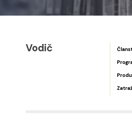
Vodič
Člans
Progr
Produž
Zatraž