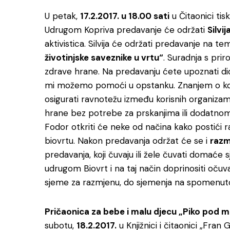
U petak,
17.2.2017. u 18.00 sati
u Čitaonici tisk
Udrugom Kopriva predavanje će održati
Silvi
aktivistica. Silvija će održati predavanje na t
životinjske saveznike u vrtu“
. Suradnja s prir
zdrave hrane. Na predavanju ćete upoznati dio 
mi možemo pomoći u opstanku. Znanjem o kori
osigurati ravnotežu između korisnih organizam
hrane bez potrebe za prskanjima ili dodatnom 
Fodor otkriti će neke od načina kako postići r
biovrtu. Nakon predavanja održat će se i
razm
predavanja, koji čuvaju ili žele čuvati domaće
udrugom Biovrt i na taj način doprinositi očuv
sjeme za razmjenu, do sjemenja na spomenuto
Pričaonica za bebe i malu djecu „Piko pod
subotu,
18.2.2017.
u Knjižnici i čitaonici „Fran