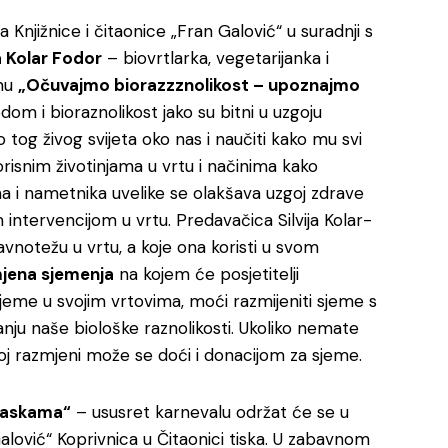
a Knjižnice i čitaonice „Fran Galović“ u suradnji s
ja Kolar Fodor
– biovrtlarka, vegetarijanka i
emu
„Očuvajmo biorazzznolikost – upoznajmo
odom i bioraznolikost jako su bitni u uzgoju
tog živog svijeta oko nas i naučiti kako mu svi
snim životinjama u vrtu i načinima kako
a i nametnika uvelike se olakšava uzgoj zdrave
intervencijom u vrtu. Predavačica Silvija Kolar-
avnotežu u vrtu, a koje ona koristi u svom
jena sjemenja
na kojem će posjetitelji
 sjeme u svojim vrtovima, moći razmijeniti sjeme s
anju naše biološke raznolikosti. Ukoliko nemate
j razmjeni može se doći i donacijom za sjeme.
 maskama“
– ususret karnevalu održat će se u
 Galović“ Koprivnica u Čitaonici tiska. U zabavnom