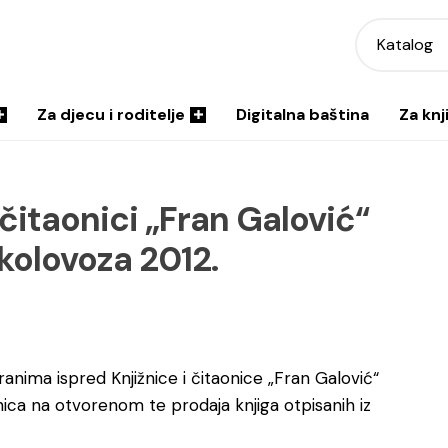
Katalog
Za djecu i roditelje
Digitalna baština
Za knj
 čitaonici „Fran Galović“
 kolovoza 2012.
nima ispred Knjižnice i čitaonice „Fran Galović“
ica na otvorenom te prodaja knjiga otpisanih iz