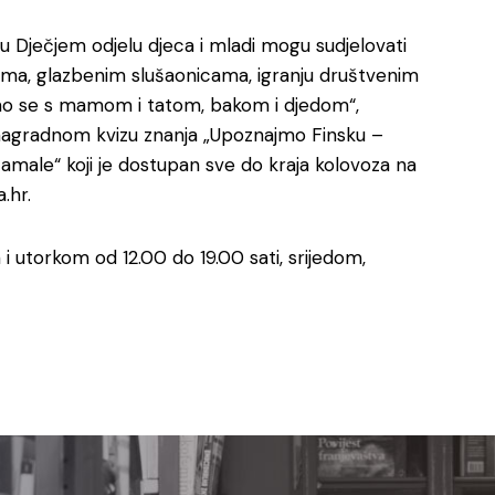
, u Dječjem odjelu djeca i mladi mogu sudjelovati
ama, glazbenim slušaonicama, igranju društvenim
jmo se s mamom i tatom, bakom i djedom“,
ine nagradnom kvizu znanja „Upoznajmo Finsku –
tamale“ koji je dostupan sve do kraja kolovoza na
.hr.
 i utorkom od 12.00 do 19.00 sati, srijedom,