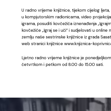
U radno vrijeme knjižnice, tijekom cijelog ljeta
u kompjutorskim radionicama, video projekcij
igrama, posuditi kovčežića iznenađenja „Igra
kovčežiće „Igraj se i uči“ i sudjelovati u onl
zemlju naše sestrinske knjižnice iz grada Sasa
web stranici knjižnice www.knjiznica-koprivnica
Ljetno radno vrijeme knjižnice je ponedjeljkom
četvrtkom i petkom od 8.00 do 15.00 sati.