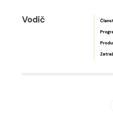
Vodič
Člans
Progr
Produž
Zatraž