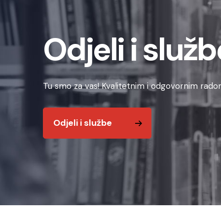
Odjeli i služb
Tu smo za vas! Kvalitetnim i odgovornim radom
Odjeli i službe