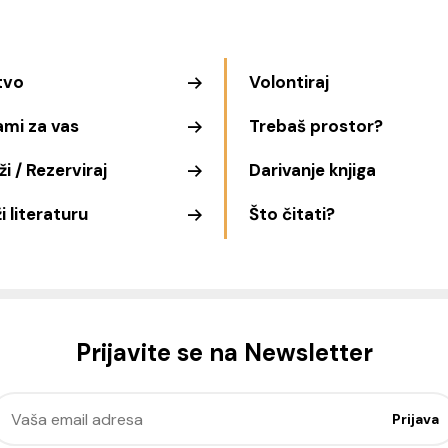
tvo
Volontiraj
ami za vas
Trebaš prostor?
i / Rezerviraj
Darivanje knjiga
i literaturu
Što čitati?
Prijavite se na Newsletter