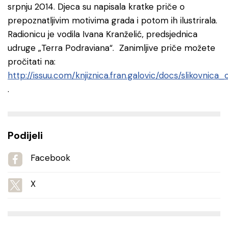
srpnju 2014. Djeca su napisala kratke priče o
prepoznatljivim motivima grada i potom ih ilustrirala.
Radionicu je vodila Ivana Kranželić, predsjednica
udruge „Terra Podraviana“. Zanimljive priče možete
pročitati na:
http://issuu.com/knjiznica.fran.galovic/docs/slikovnica_
.
Podijeli
Facebook
X