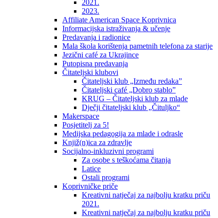
2021.
2023.
Affiliate American Space Koprivnica
Informacijska istraživanja & učenje
Predavanja i radionice
Mala škola korištenja pametnih telefona za starije
Jezični café za Ukrajince
Putopisna predavanja
Čitateljski klubovi
Čitateljski klub „Između redaka”
Čitateljski café „Dobro stablo”
KRUG – Čitateljski klub za mlade
Dječji čitateljski klub „Čituljko“
Makerspace
Posjetitelj za 5!
Medijska pedagogija za mlade i odrasle
Knjiž(n)ica za zdravlje
Socijalno-inkluzivni programi
Za osobe s teškoćama čitanja
Latice
Ostali programi
Koprivničke priče
Kreativni natječaj za najbolju kratku priču
2021.
Kreativni natječaj za najbolju kratku priču