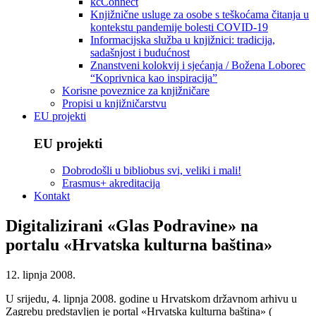
kcConnect
Knjižnične usluge za osobe s teškoćama čitanja u
kontekstu pandemije bolesti COVID-19
Informacijska služba u knjižnici: tradicija,
sadašnjost i budućnost
Znanstveni kolokvij i sjećanja / Božena Loborec
“Koprivnica kao inspiracija”
Korisne poveznice za knjižničare
Propisi u knjižničarstvu
EU projekti
EU projekti
Dobrodošli u bibliobus svi, veliki i mali!
Erasmus+ akreditacija
Kontakt
Digitalizirani «Glas Podravine» na
portalu «Hrvatska kulturna baština»
12. lipnja 2008.
U srijedu, 4. lipnja 2008. godine u Hrvatskom državnom arhivu u
Zagrebu predstavljen je portal «Hrvatska kulturna baština» (