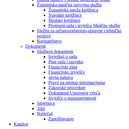
Županijska matična razvojna služba
Županijska mreža knjižnica
Narodne knjižnice
Školske knjižnice
Programi rada i izvješća Matične službe
Služba za računovodstveno-upravne i tehničke
poslove
Ravnateljstvo
Dokumenti
Službeni dokumenti
Izvještaji o radu
Plan rada i razvitka
Financijski plan
Financijsko izvješće
Javna nabava
Pravo na pristup informacijama
Zakonske procedure
Dokumenti Upravnog vijeća
Izvješće o transparentnosti
Smjernice
Akti
Natječaji
Zapošljavanje
Katalog