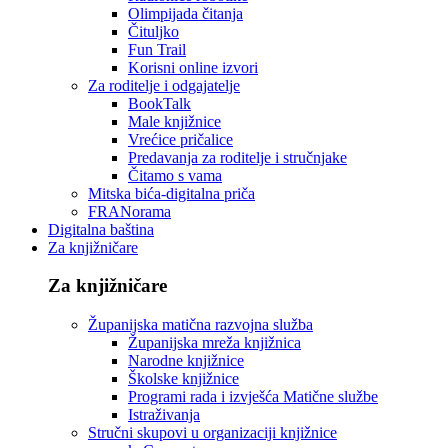
Olimpijada čitanja
Čituljko
Fun Trail
Korisni online izvori
Za roditelje i odgajatelje
BookTalk
Male knjižnice
Vrećice pričalice
Predavanja za roditelje i stručnjake
Čitamo s vama
Mitska bića-digitalna priča
FRANorama
Digitalna baština
Za knjižničare
Za knjižničare
Županijska matična razvojna služba
Županijska mreža knjižnica
Narodne knjižnice
Školske knjižnice
Programi rada i izvješća Matične službe
Istraživanja
Stručni skupovi u organizaciji knjižnice