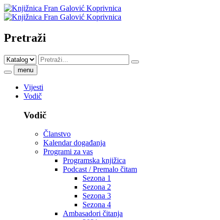
Pretraži
menu
Vijesti
Vodič
Vodič
Članstvo
Kalendar događanja
Programi za vas
Programska knjižica
Podcast / Premalo čitam
Sezona 1
Sezona 2
Sezona 3
Sezona 4
Ambasadori čitanja