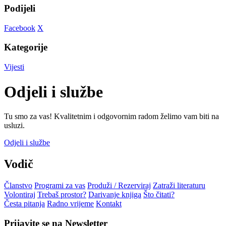
Podijeli
Facebook
X
Kategorije
Vijesti
Odjeli i službe
Tu smo za vas! Kvalitetnim i odgovornim radom želimo vam biti na
usluzi.
Odjeli i službe
Vodič
Članstvo
Programi za vas
Produži / Rezerviraj
Zatraži literaturu
Volontiraj
Trebaš prostor?
Darivanje knjiga
Što čitati?
Česta pitanja
Radno vrijeme
Kontakt
Prijavite se na Newsletter