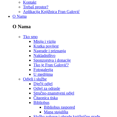
Kontakt
Trebaš prostor?
Aplikacija Knjižnica Fran Galović
O Nama
O Nama
Tko smo
Misija i vizija
Kratka povijest
Nagrade i priznanja
Nakladništvo
Sponzorstva i donacije
Tko je Fran Galović?
Fotogalerija
U medijima
Odjeli i službe
Dječji odjel
Odjel za odrasle
Stručno-znanstveni odjel
Čitaonica tiska
Bibliobus
Bibliobus raspored
Mapa stajališta
Služba nabave i obrade knjižnične građe