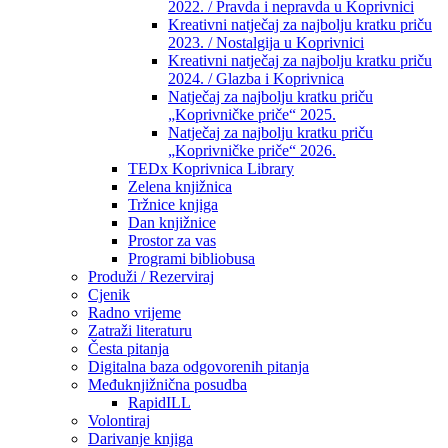
2022. / Pravda i nepravda u Koprivnici
Kreativni natječaj za najbolju kratku priču
2023. / Nostalgija u Koprivnici
Kreativni natječaj za najbolju kratku priču
2024. / Glazba i Koprivnica
Natječaj za najbolju kratku priču
„Koprivničke priče“ 2025.
Natječaj za najbolju kratku priču
„Koprivničke priče“ 2026.
TEDx Koprivnica Library
Zelena knjižnica
Tržnice knjiga
Dan knjižnice
Prostor za vas
Programi bibliobusa
Produži / Rezerviraj
Cjenik
Radno vrijeme
Zatraži literaturu
Česta pitanja
Digitalna baza odgovorenih pitanja
Međuknjižnična posudba
RapidILL
Volontiraj
Darivanje knjiga