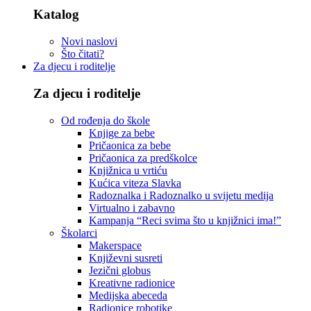
Katalog
Novi naslovi
Što čitati?
Za djecu i roditelje
Za djecu i roditelje
Od rođenja do škole
Knjige za bebe
Pričaonica za bebe
Pričaonica za predškolce
Knjižnica u vrtiću
Kućica viteza Slavka
Radoznalka i Radoznalko u svijetu medija
Virtualno i zabavno
Kampanja “Reci svima što u knjižnici ima!”
Školarci
Makerspace
Književni susreti
Jezični globus
Kreativne radionice
Medijska abeceda
Radionice robotike