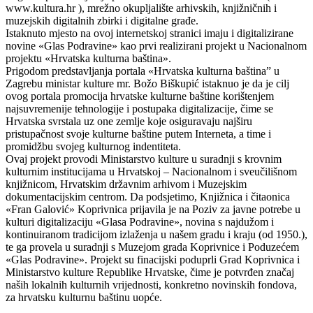
www.kultura.hr ), mrežno okupljalište arhivskih, knjižničnih i
muzejskih digitalnih zbirki i digitalne građe.
Istaknuto mjesto na ovoj internetskoj stranici imaju i digitalizirane
novine «Glas Podravine» kao prvi realizirani projekt u Nacionalnom
projektu «Hrvatska kulturna baština».
Prigodom predstavljanja portala «Hrvatska kulturna baština” u
Zagrebu ministar kulture mr. Božo Biškupić istaknuo je da je cilj
ovog portala promocija hrvatske kulturne baštine korištenjem
najsuvremenije tehnologije i postupaka digitalizacije, čime se
Hrvatska svrstala uz one zemlje koje osiguravaju najširu
pristupačnost svoje kulturne baštine putem Interneta, a time i
promidžbu svojeg kulturnog indentiteta.
Ovaj projekt provodi Ministarstvo kulture u suradnji s krovnim
kulturnim institucijama u Hrvatskoj – Nacionalnom i sveučilišnom
knjižnicom, Hrvatskim državnim arhivom i Muzejskim
dokumentacijskim centrom. Da podsjetimo, Knjižnica i čitaonica
«Fran Galović» Koprivnica prijavila je na Poziv za javne potrebe u
kulturi digitalizaciju «Glasa Podravine», novina s najdužom i
kontinuiranom tradicijom izlaženja u našem gradu i kraju (od 1950.),
te ga provela u suradnji s Muzejom grada Koprivnice i Poduzećem
«Glas Podravine». Projekt su finacijski poduprli Grad Koprivnica i
Ministarstvo kulture Republike Hrvatske, čime je potvrđen značaj
naših lokalnih kulturnih vrijednosti, konkretno novinskih fondova,
za hrvatsku kulturnu baštinu uopće.