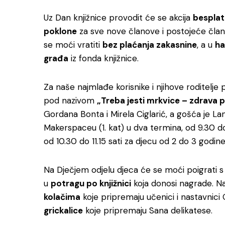
Uz Dan knjižnice provodit će se akcija
besplat
poklone
za sve nove članove i postojeće člano
se moći vratiti
bez plaćanja zakasnine
, a u
ha
građa
iz fonda knjižnice.
Za naše najmlađe korisnike i njihove roditelje
pod nazivom
„Treba jesti mrkvice – zdrava 
Gordana Bonta i Mirela Ciglarić, a gošća je L
Makerspaceu (1. kat) u dva termina, od 9.30 do
od 10.30 do 11.15 sati za djecu od 2 do 3 godine
Na Dječjem odjelu djeca će se moći poigrati 
u
potragu po knjižnici
koja donosi nagrade. Na 
kolačima
koje pripremaju učenici i nastavnici 
grickalice
koje pripremaju Sana delikatese.