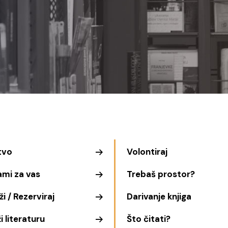
tvo
Volontiraj
ami za vas
Trebaš prostor?
i / Rezerviraj
Darivanje knjiga
i literaturu
Što čitati?