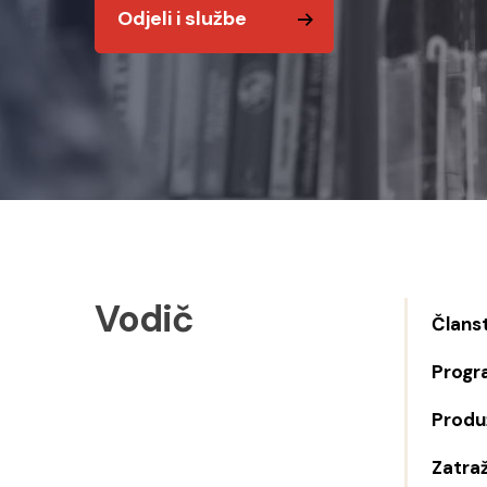
Odjeli i službe
Vodič
Člans
Progr
Produž
Zatraž