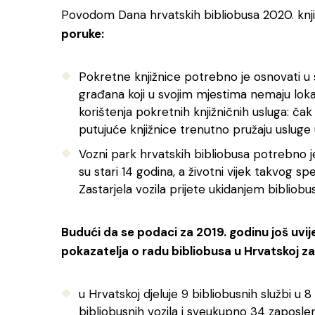
Povodom Dana hrvatskih bibliobusa 2020. knjiž
poruke:
Pokretne knjižnice potrebno je osnovati u 
građana koji u svojim mjestima nemaju lokal
korištenja pokretnih knjižničnih usluga: čak
putujuće knjižnice trenutno pružaju usluge
Vozni park hrvatskih bibliobusa potrebno je
su stari 14 godina, a životni vijek takvog sp
Zastarjela vozila prijete ukidanjem bibliobus
Budući da se podaci za 2019. godinu još uvi
pokazatelja o radu bibliobusa u Hrvatskoj za
u Hrvatskoj djeluje 9 bibliobusnih službi u 
bibliobusnih vozila i sveukupno 34 zaposle