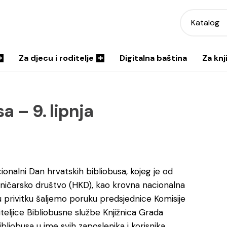
Katalog
Za djecu i roditelje
Digitalna baština
Za knj
a – 9. lipnja
acionalni Dan hrvatskih bibliobusa, kojeg je od
ižničarsko društvo (HKD), kao krovna nacionalna
u privitku šaljemo poruku predsjednice Komisije
teljice Bibliobusne službe Knjižnica Grada
iobusa u ime svih zaposlenika i korisnika