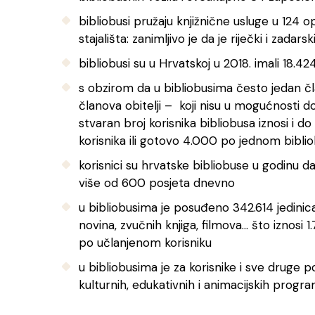
bibliobusi pružaju knjižnične usluge u 124
stajališta: zanimljivo je da je riječki i zadar
bibliobusi su u Hrvatskoj u 2018. imali 18.42
s obzirom da u bibliobusima često jedan č
članova obitelji – koji nisu u mogućnosti 
stvaran broj korisnika bibliobusa iznosi i do 
korisnika ili gotovo 4.000 po jednom bibli
korisnici su hrvatske bibliobuse u godinu da
više od 600 posjeta dnevno
u bibliobusima je posuđeno 342.614 jedinica 
novina, zvučnih knjiga, filmova… što iznosi
po učlanjenom korisniku
u bibliobusima je za korisnike i sve druge p
kulturnih, edukativnih i animacijskih progr