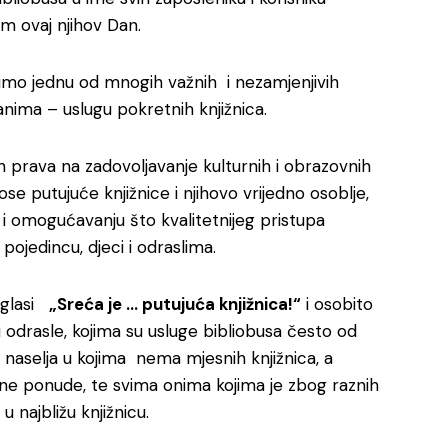
 im ovaj njihov Dan.
vimo jednu od mnogih važnih i nezamjenjivih
nima – uslugu pokretnih knjižnica.
h prava na zadovoljavanje kulturnih i obrazovnih
e putujuće knjižnice i njihovo vrijedno osoblje,
ja i omogućavanju što kvalitetnijeg pristupa
 pojedincu, djeci i odraslima.
 glasi
„Sreća je … putujuća knjižnica!“
i osobito
i odrasle, kojima su usluge bibliobusa često od
im naselja u kojima nema mjesnih knjižnica, a
urne ponude, te svima onima kojima je zbog raznih
 u najbližu knjižnicu.