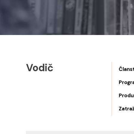
Vodič
Člans
Progr
Produž
Zatraž