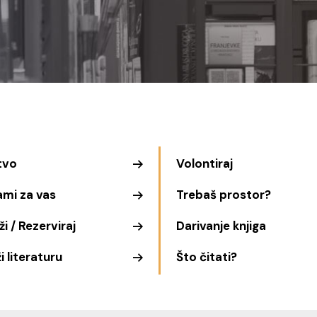
tvo
Volontiraj
ami za vas
Trebaš prostor?
i / Rezerviraj
Darivanje knjiga
i literaturu
Što čitati?