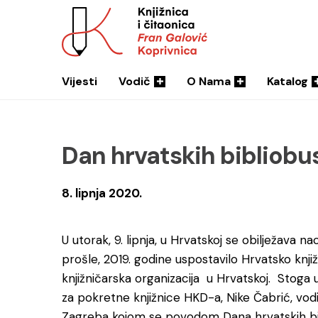
Vijesti
Vodič
O Nama
Katalog
Dan hrvatskih bibliobus
8. lipnja 2020.
U utorak, 9. lipnja, u Hrvatskoj se obilježava n
prošle, 2019. godine uspostavilo Hrvatsko knj
knjižničarska organizacija u Hrvatskoj. Stoga 
za pokretne knjižnice HKD-a, Nike Čabrić, vodi
Zagreba kojom se povodom Dana hrvatskih bibl