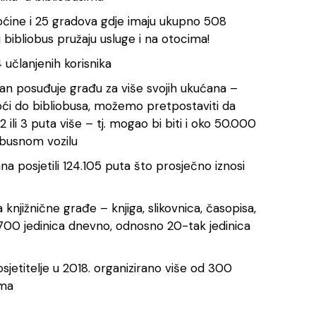
 općine i 25 gradova gdje imaju ukupno 508
ski bibliobus pružaju usluge i na otocima!
4 učlanjenih korisnika
lan posuđuje građu za više svojih ukućana –
doći do bibliobusa, možemo pretpostaviti da
2 ili 3 puta više – tj. mogao bi biti i oko 50.000
obusnom vozilu
na posjetili 124.105 puta što prosječno iznosi
knjižnične građe – knjiga, slikovnica, časopisa,
 1.700 jedinica dnevno, odnosno 20-tak jedinica
osjetitelje u 2018. organizirano više od 300
ama