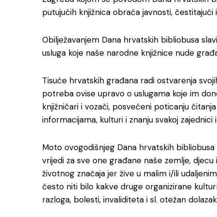
putujućih knjižnica obraća javnosti, čestitajući
Obilježavanjem Dana hrvatskih bibliobusa sla
usluga koje naše narodne knjižnice nude građa
Tisuće hrvatskih građana radi ostvarenja svoji
potreba ovise upravo o uslugama koje im donos
knjižničari i vozači, posvećeni poticanju čitan
informacijama, kulturi i znanju svakoj zajednici i
Moto ovogodišnjeg Dana hrvatskih bibliobusa
vrijedi za sve one građane naše zemlje, djecu 
životnog značaja jer žive u malim i/ili udaljen
često niti bilo kakve druge organizirane kult
razloga, bolesti, invaliditeta i sl. otežan dolazak