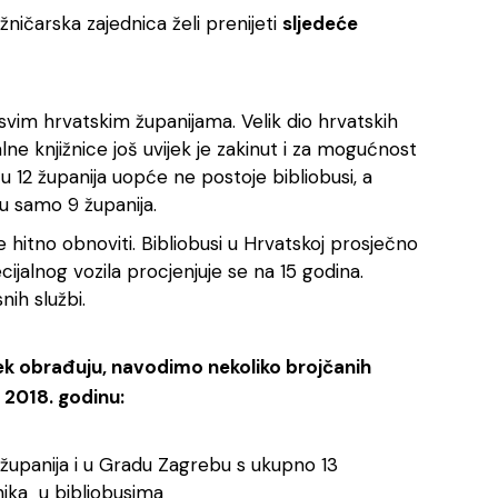
ničarska zajednica želi prenijeti
sljedeće
svim hrvatskim županijama. Velik dio hrvatskih
ne knjižnice još uvijek je zakinut i za mogućnost
 u 12 županija uopće ne postoje bibliobusi, a
 u samo 9 županija.
 hitno obnoviti. Bibliobusi u Hrvatskoj prosječno
ecijalnog vozila procjenjuje se na 15 godina.
nih službi.
jek obrađuju, navodimo nekoliko brojčanih
 2018. godinu:
8 županija i u Gradu Zagrebu s ukupno 13
nika u bibliobusima