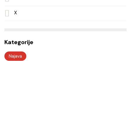
X
Kategorije
Najava
Odjeli i službe