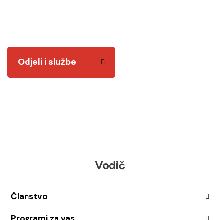
Tu smo za vas! Kvalitetnim i odgovornim radom
želimo vam biti na usluzi.
Odjeli i službe
Vodič
Članstvo
Programi za vas