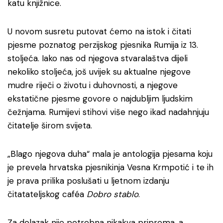
katu knjižnice.
U novom susretu putovat ćemo na istok i čitati
pjesme poznatog perzijskog pjesnika Rumija iz 13.
stoljeća. Iako nas od njegova stvaralaštva dijeli
nekoliko stoljeća, još uvijek su aktualne njegove
mudre riječi o životu i duhovnosti, a njegove
ekstatične pjesme govore o najdubljim ljudskim
čežnjama. Rumijevi stihovi više nego ikad nadahnjuju
čitatelje širom svijeta.
„Blago njegova duha“ mala je antologija pjesama koju
je prevela hrvatska pjesnikinja Vesna Krmpotić i te ih
je prava prilika poslušati u ljetnom izdanju
čitatateljskog caféa
Dobro stablo
.
Za dolazak nije potrebna nikakva priprema, a