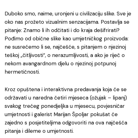
Duboko smo, naime, uronjeni u civilizaciju slike. Sve je
oko nas prožeto vizualnim senzacijama. Postavlja se
pitanje: Znamo li ih odčitati i do kraja dešifrirati?
Pođimo od obične slike kao umjetničkog proizvoda:
ne susrećemo li se, najčešće, s pitanjem o njezinoj
teškoj „čitljivosti“, o nerazumljivosti, a ako je riječ o
nekom avangardnom djelu o njezinoj potpunoj
hermetičnosti.
Kroz opuštena i interaktivna predavanja koja će se
održavati u naredna četiri mjeseca (ožujak – lipanj)
svakog trećeg ponedjeljka u mjesecu, povjesničar
umjetnosti i galerist Marijan Špoljar pokušat će
zajedno s posjetiteljima odgovoriti na ova najčešća
pitanja i dileme o umjetnosti.