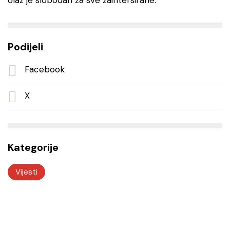
Ulaz je slobodan za sve zaintersirane.
Podijeli
Facebook
X
Kategorije
Vijesti