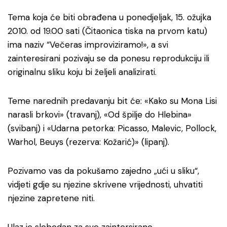
Tema koja će biti obrađena u ponedjeljak, 15. ožujka
2010. od 19.00 sati (Čitaonica tiska na prvom katu)
ima naziv “Večeras improviziramo!», a svi
zainteresirani pozivaju se da ponesu reprodukciju ili
originalnu sliku koju bi željeli analizirati.
Teme narednih predavanju bit će: «Kako su Mona Lisi
narasli brkovi» (travanj), «Od špilje do Hlebina»
(svibanj) i «Udarna petorka: Picasso, Malevic, Pollock,
Warhol, Beuys (rezerva: Kožarić)» (lipanj).
Pozivamo vas da pokušamo zajedno „ući u sliku“,
vidjeti gdje su njezine skrivene vrijednosti, uhvatiti
njezine zapretene niti.