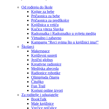
Od rođenja do škole
Knjige za bebe
Pričaonica za bebe
Pričaonica za predškolce
Knjižnica u vrtiću
Kućica viteza Slavka
Radoznalka i Radoznalko u svijetu medija
Virtualno i zabavno
Kampanja “Reci svima što u knjižnici ima!”
Školarci
Makerspace
Književni susreti
Jezični globus
Kreativne radionice
Medijska abeceda
Radionice robotike
Olimpijada čitanja
Čituljko
Fun Trail
Korisni online izvori
Za roditelje i odgajatelje
BookTalk
Male knjižnice
Vrećice pričalice