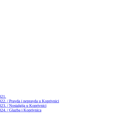
021.
2022. / Pravda i nepravda u Koprivnici
023. / Nostalgija u Koprivnici
2024. / Glazba i Koprivnica