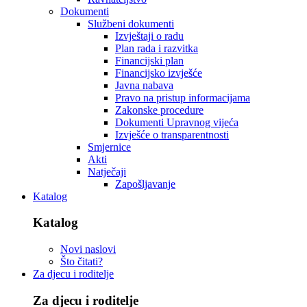
Dokumenti
Službeni dokumenti
Izvještaji o radu
Plan rada i razvitka
Financijski plan
Financijsko izvješće
Javna nabava
Pravo na pristup informacijama
Zakonske procedure
Dokumenti Upravnog vijeća
Izvješće o transparentnosti
Smjernice
Akti
Natječaji
Zapošljavanje
Katalog
Katalog
Novi naslovi
Što čitati?
Za djecu i roditelje
Za djecu i roditelje