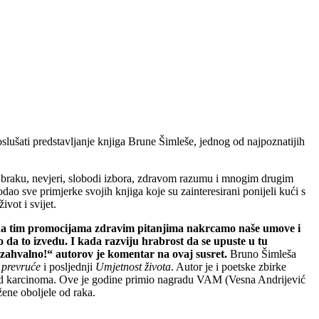
oslušati predstavljanje knjiga Brune Šimleše, jednog od najpoznatijih
 braku, nevjeri, slobodi izbora, zdravom razumu i mnogim drugim
odao sve primjerke svojih knjiga koje su zainteresirani ponijeli kući s
vot i svijet.
to na tim promocijama zdravim pitanjima nakrcamo naše umove i
da to izvedu. I kada razviju hrabrost da se upuste u tu
 i zahvalno!“ autorov je komentar na ovaj susret.
Bruno Šimleša
 prevruće
i posljednji
Umjetnost života
. Autor je i poetske zbirke
a od karcinoma. Ove je godine primio nagradu VAM (Vesna Andrijević
žene oboljele od raka.