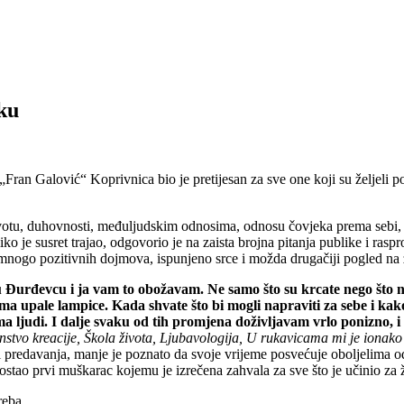
ku
„Fran Galović“ Koprivnica bio je pretijesan za sve one koji su željeli p
ivotu, duhovnosti, međuljudskim odnosima, odnosu čovjeka prema sebi,
o je susret trajao, odgovorio je na zaista brojna pitanja publike i raspr
mnogo pozitivnih dojmova, ispunjeno srce i možda drugačiji pogled na ži
 i u Đurđevcu i ja vam to obožavam. Ne samo što su krcate nego š
upale lampice. Kada shvate što bi mogli napraviti za sebe i kako 
ima ljudi. I dalje svaku od tih promjena doživljavam vrlo ponizno,
enstvo kreacije, Škola života, Ljubavologija, U rukavicama mi je ionako
ži predavanja, manje je poznato da svoje vrijeme posvećuje oboljelim
ostao prvi muškarac kojemu je izrečena zahvala za sve što je učinio za 
reba.