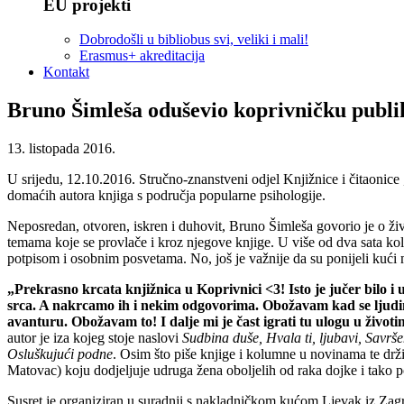
EU projekti
Dobrodošli u bibliobus svi, veliki i mali!
Erasmus+ akreditacija
Kontakt
Bruno Šimleša oduševio koprivničku publi
13. listopada 2016.
U srijedu, 12.10.2016. Stručno-znanstveni odjel Knjižnice i čitaonice 
domaćih autora knjiga s područja popularne psihologije.
Neposredan, otvoren, iskren i duhovit, Bruno Šimleša govorio je o ž
temama koje se provlače i kroz njegove knjige. U više od dva sata kolik
potpisom i osobnim posvetama. No, još je važnije da su ponijeli kući 
„Prekrasno krcata knjižnica u Koprivnici <3! Isto je jučer bilo
srca. A nakrcamo ih i nekim odgovorima. Obožavam kad se ljudima 
avanturu. Obožavam to! I dalje mi je čast igrati tu ulogu u život
autor je iza kojeg stoje naslovi
Sudbina duše, Hvala ti, ljubavi, Savrš
Osluškujući podne
. Osim što piše knjige i kolumne u novinama te dr
Matovac) koju dodjeljuje udruga žena oboljelih od raka dojke i tako p
Susret je organiziran u suradnji s nakladničkom kućom Ljevak iz Zag