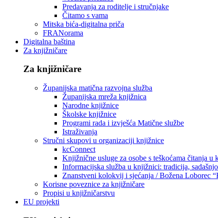
Predavanja za roditelje i stručnjake
Čitamo s vama
Mitska bića-digitalna priča
FRANorama
Digitalna baština
Za knjižničare
Za knjižničare
Županijska matična razvojna služba
Županijska mreža knjižnica
Narodne knjižnice
Školske knjižnice
Programi rada i izvješća Matične službe
Istraživanja
Stručni skupovi u organizaciji knjižnice
kcConnect
Knjižnične usluge za osobe s teškoćama čitanja u
Informacijska služba u knjižnici: tradicija, sadašnj
Znanstveni kolokvij i sjećanja / Božena Loborec “
Korisne poveznice za knjižničare
Propisi u knjižničarstvu
EU projekti