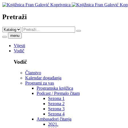
Pretraži
menu
Vijesti
Vodič
Vodič
Članstvo
Kalendar događanja
Programi za vas
Programska knjižica
Podcast / Premalo čitam
Sezona 1
Sezona 2
Sezona 3
Sezona 4
Ambasadori čitanja
2021.