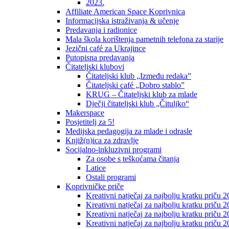
2023.
Affiliate American Space Koprivnica
Informacijska istraživanja & učenje
Predavanja i radionice
Mala škola korištenja pametnih telefona za starije
Jezični café za Ukrajince
Putopisna predavanja
Čitateljski klubovi
Čitateljski klub „Između redaka”
Čitateljski café „Dobro stablo”
KRUG – Čitateljski klub za mlade
Dječji čitateljski klub „Čituljko“
Makerspace
Posjetitelj za 5!
Medijska pedagogija za mlade i odrasle
Knjiž(n)ica za zdravlje
Socijalno-inkluzivni programi
Za osobe s teškoćama čitanja
Latice
Ostali programi
Koprivničke priče
Kreativni natječaj za najbolju kratku priču 2
Kreativni natječaj za najbolju kratku priču 
Kreativni natječaj za najbolju kratku priču 2
Kreativni natječaj za najbolju kratku priču 