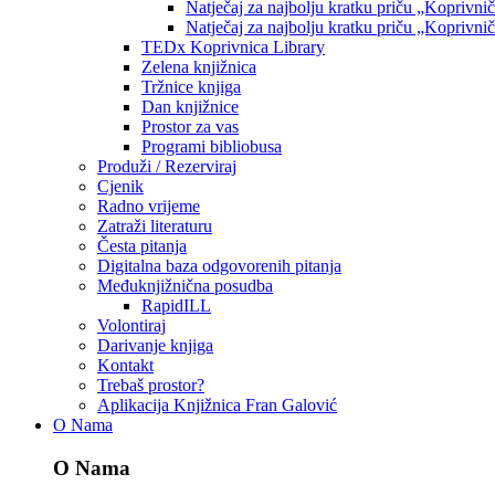
Natječaj za najbolju kratku priču „Koprivni
Natječaj za najbolju kratku priču „Koprivni
TEDx Koprivnica Library
Zelena knjižnica
Tržnice knjiga
Dan knjižnice
Prostor za vas
Programi bibliobusa
Produži / Rezerviraj
Cjenik
Radno vrijeme
Zatraži literaturu
Česta pitanja
Digitalna baza odgovorenih pitanja
Međuknjižnična posudba
RapidILL
Volontiraj
Darivanje knjiga
Kontakt
Trebaš prostor?
Aplikacija Knjižnica Fran Galović
O Nama
O Nama