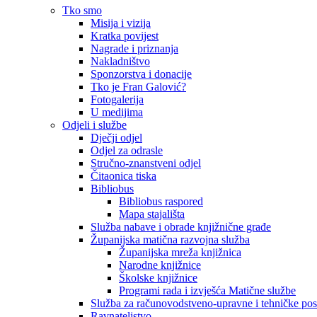
Tko smo
Misija i vizija
Kratka povijest
Nagrade i priznanja
Nakladništvo
Sponzorstva i donacije
Tko je Fran Galović?
Fotogalerija
U medijima
Odjeli i službe
Dječji odjel
Odjel za odrasle
Stručno-znanstveni odjel
Čitaonica tiska
Bibliobus
Bibliobus raspored
Mapa stajališta
Služba nabave i obrade knjižnične građe
Županijska matična razvojna služba
Županijska mreža knjižnica
Narodne knjižnice
Školske knjižnice
Programi rada i izvješća Matične službe
Služba za računovodstveno-upravne i tehničke po
Ravnateljstvo