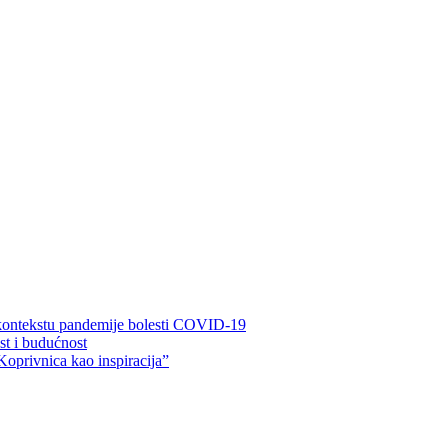
 kontekstu pandemije bolesti COVID-19
ost i budućnost
Koprivnica kao inspiracija”