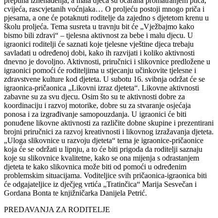
prepuna iznenađenja, a mala djeca su očarana promatranjem ptica,
cvijeća, rascvjetanih voćnjaka… O proljeću postoji mnogo priča i
pjesama, a one će potaknuti roditelje da zajedno s djetetom krenu u
školu proljeća. Tema susreta u travnju bit će „Vježbajmo kako
bismo bili zdravi“ – tjelesna aktivnost za bebe i malu djecu. U
igraonici roditelji će saznati koje tjelesne vještine djeca trebaju
savladati u određenoj dobi, kako ih razvijati i koliko aktivnosti
dnevno je dovoljno. Aktivnosti, priručnici i slikovnice predložene u
igraonici pomoći će roditeljima u stjecanju učinkovite tjelesne i
zdravstvene kulture kod djeteta. U subotu 16. svibnja održat će se
igraonica-pričaonica „Likovni izraz djeteta“. Likovne aktivnosti
zabavne su za svu djecu. Osim što su te aktivnosti dobre za
koordinaciju i razvoj motorike, dobre su za stvaranje osjećaja
ponosa i za izgrađivanje samopouzdanja. U igraonici će biti
ponuđene likovne aktivnosti za različite dobne skupine i prezentirani
brojni priručnici za razvoj kreativnosti i likovnog izražavanja djeteta.
„Uloga slikovnice u razvoju djeteta“ tema je igraonice-pričaonice
koja će se održati u lipnju, a to će biti prigoda da roditelji saznaju
koje su slikovnice kvalitetne, kako se ona mijenja s odrastanjem
djeteta te kako slikovnica može biti od pomoći u određenim
problemskim situacijama. Voditeljice svih pričaonica-igraonica biti
će odgajateljice iz dječjeg vrtića „Tratinčica“ Marija Sesvečan i
Gordana Bonta te knjižničarka Danijela Petrić.
PREDAVANJA ZA RODITELJE