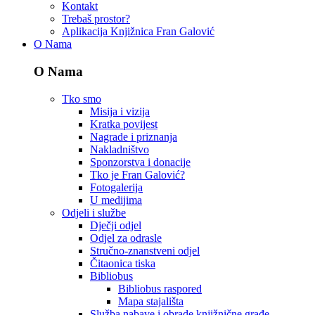
Kontakt
Trebaš prostor?
Aplikacija Knjižnica Fran Galović
O Nama
O Nama
Tko smo
Misija i vizija
Kratka povijest
Nagrade i priznanja
Nakladništvo
Sponzorstva i donacije
Tko je Fran Galović?
Fotogalerija
U medijima
Odjeli i službe
Dječji odjel
Odjel za odrasle
Stručno-znanstveni odjel
Čitaonica tiska
Bibliobus
Bibliobus raspored
Mapa stajališta
Služba nabave i obrade knjižnične građe