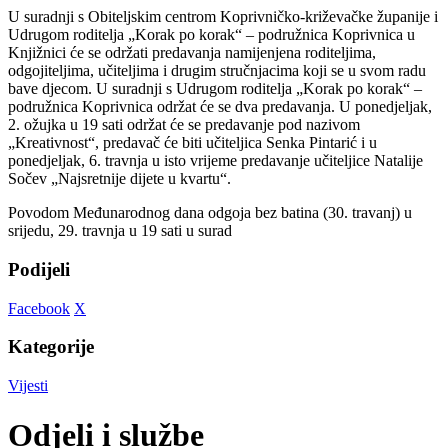
U suradnji s Obiteljskim centrom Koprivničko-križevačke županije i
Udrugom roditelja „Korak po korak“ – podružnica Koprivnica u
Knjižnici će se održati predavanja namijenjena roditeljima,
odgojiteljima, učiteljima i drugim stručnjacima koji se u svom radu
bave djecom. U suradnji s Udrugom roditelja „Korak po korak“ –
podružnica Koprivnica održat će se dva predavanja. U ponedjeljak,
2. ožujka u 19 sati održat će se predavanje pod nazivom
„Kreativnost“, predavač će biti učiteljica Senka Pintarić i u
ponedjeljak, 6. travnja u isto vrijeme predavanje učiteljice Natalije
Sočev „Najsretnije dijete u kvartu“.
Povodom Međunarodnog dana odgoja bez batina (30. travanj) u
srijedu, 29. travnja u 19 sati u surad
Podijeli
Facebook
X
Kategorije
Vijesti
Odjeli i službe