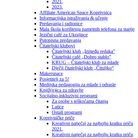
2021.
2023.
Affiliate American Space Koprivnica
Informacijska istraživanja & učenje
Predavanja i radionice
Mala škola korištenja pametnih telefona za starije
Jezični café za Ukrajince
Putopisna predavanja
Čitateljski klubovi
Čitateljski klub „Između redaka”
Čitateljski café „Dobro stablo”
KRUG – Čitateljski klub za mlade
Dječji čitateljski klub „Čituljko“
Makerspace
Posjetitelj za 5!
Medijska pedagogija za mlade i odrasle
Knjiž(n)ica za zdravlje
Socijalno-inkluzivni programi
Za osobe s teškoćama čitanja
Latice
Ostali programi
Koprivničke priče
Kreativni natječaj za najbolju kratku priču
2021.
Kreativni natječaj za najbolju kratku priču