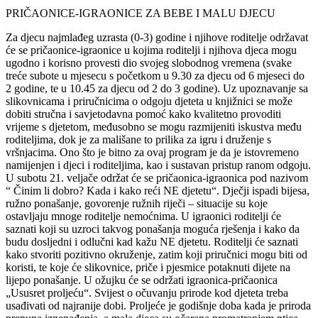
PRIČAONICE-IGRAONICE ZA BEBE I MALU DJECU
Za djecu najmlađeg uzrasta (0-3) godine i njihove roditelje održavat
će se pričaonice-igraonice u kojima roditelji i njihova djeca mogu
ugodno i korisno provesti dio svojeg slobodnog vremena (svake
treće subote u mjesecu s početkom u 9.30 za djecu od 6 mjeseci do
2 godine, te u 10.45 za djecu od 2 do 3 godine). Uz upoznavanje sa
slikovnicama i priručnicima o odgoju djeteta u knjižnici se može
dobiti stručna i savjetodavna pomoć kako kvalitetno provoditi
vrijeme s djetetom, međusobno se mogu razmijeniti iskustva među
roditeljima, dok je za mališane to prilika za igru i druženje s
vršnjacima. Ono što je bitno za ovaj program je da je istovremeno
namijenjen i djeci i roditeljima, kao i sustavan pristup ranom odgoju.
U subotu 21. veljače održat će se pričaonica-igraonica pod nazivom
“ Činim li dobro? Kada i kako reći NE djetetu“. Dječji ispadi bijesa,
ružno ponašanje, govorenje ružnih riječi – situacije su koje
ostavljaju mnoge roditelje nemoćnima. U igraonici roditelji će
saznati koji su uzroci takvog ponašanja moguća rješenja i kako da
budu dosljedni i odlučni kad kažu NE djetetu. Roditelji će saznati
kako stvoriti pozitivno okruženje, zatim koji priručnici mogu biti od
koristi, te koje će slikovnice, priče i pjesmice potaknuti dijete na
lijepo ponašanje. U ožujku će se održati igraonica-pričaonica
„Ususret proljeću“. Svijest o očuvanju prirode kod djeteta treba
usađivati od najranije dobi. Proljeće je godišnje doba kada je priroda