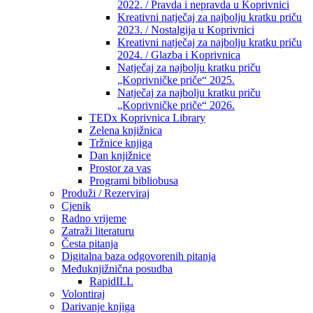
2022. / Pravda i nepravda u Koprivnici
Kreativni natječaj za najbolju kratku priču
2023. / Nostalgija u Koprivnici
Kreativni natječaj za najbolju kratku priču
2024. / Glazba i Koprivnica
Natječaj za najbolju kratku priču
„Koprivničke priče“ 2025.
Natječaj za najbolju kratku priču
„Koprivničke priče“ 2026.
TEDx Koprivnica Library
Zelena knjižnica
Tržnice knjiga
Dan knjižnice
Prostor za vas
Programi bibliobusa
Produži / Rezerviraj
Cjenik
Radno vrijeme
Zatraži literaturu
Česta pitanja
Digitalna baza odgovorenih pitanja
Međuknjižnična posudba
RapidILL
Volontiraj
Darivanje knjiga