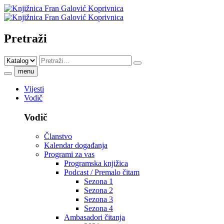
Pretraži
menu
Vijesti
Vodič
Vodič
Članstvo
Kalendar događanja
Programi za vas
Programska knjižica
Podcast / Premalo čitam
Sezona 1
Sezona 2
Sezona 3
Sezona 4
Ambasadori čitanja