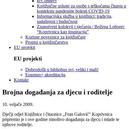
kcConnect
Knjižnične usluge za osobe s teškoćama čitanja u
kontekstu pandemije bolesti COVID-19
Informacijska služba u knjižnici: tradicija,
sadašnjost i budućnost
Znanstveni kolokvij i sjećanja / Božena Loborec
“Koprivnica kao inspiracija”
Korisne poveznice za knjižničare
Propisi u knjižničarstvu
EU projekti
EU projekti
Dobrodošli u bibliobus svi, veliki i mali!
Erasmus+ akreditacija
Kontakt
Brojna događanja za djecu i roditelje
10. veljače 2009.
Dječji odjel Knjižnice i čitaonice „Fran Galović“ Koprivnica
pripremio je i ove godine mnoštvo događanja za djecu i mlade te
njihove roditelje.