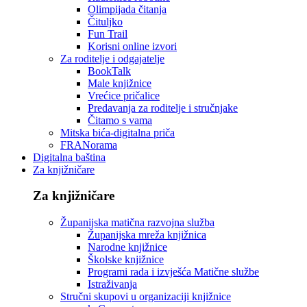
Olimpijada čitanja
Čituljko
Fun Trail
Korisni online izvori
Za roditelje i odgajatelje
BookTalk
Male knjižnice
Vrećice pričalice
Predavanja za roditelje i stručnjake
Čitamo s vama
Mitska bića-digitalna priča
FRANorama
Digitalna baština
Za knjižničare
Za knjižničare
Županijska matična razvojna služba
Županijska mreža knjižnica
Narodne knjižnice
Školske knjižnice
Programi rada i izvješća Matične službe
Istraživanja
Stručni skupovi u organizaciji knjižnice