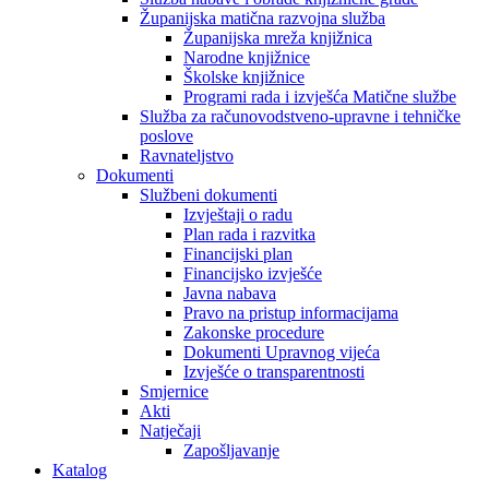
Županijska matična razvojna služba
Županijska mreža knjižnica
Narodne knjižnice
Školske knjižnice
Programi rada i izvješća Matične službe
Služba za računovodstveno-upravne i tehničke
poslove
Ravnateljstvo
Dokumenti
Službeni dokumenti
Izvještaji o radu
Plan rada i razvitka
Financijski plan
Financijsko izvješće
Javna nabava
Pravo na pristup informacijama
Zakonske procedure
Dokumenti Upravnog vijeća
Izvješće o transparentnosti
Smjernice
Akti
Natječaji
Zapošljavanje
Katalog