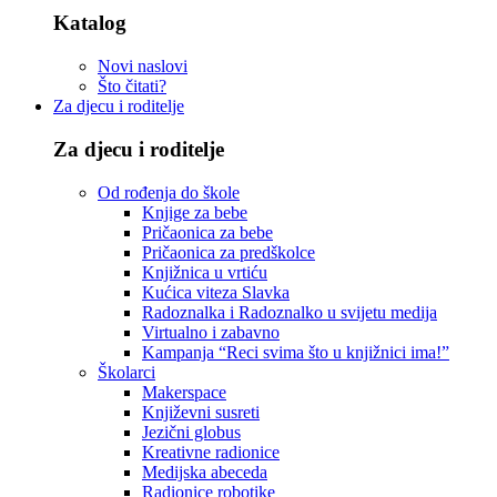
Katalog
Novi naslovi
Što čitati?
Za djecu i roditelje
Za djecu i roditelje
Od rođenja do škole
Knjige za bebe
Pričaonica za bebe
Pričaonica za predškolce
Knjižnica u vrtiću
Kućica viteza Slavka
Radoznalka i Radoznalko u svijetu medija
Virtualno i zabavno
Kampanja “Reci svima što u knjižnici ima!”
Školarci
Makerspace
Književni susreti
Jezični globus
Kreativne radionice
Medijska abeceda
Radionice robotike