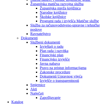
Županijska matična razvojna služba
Županijska mreža knjižnica
Narodne knjižnice
Školske knjižnice
Programi rada i izvješća Matične službe
Služba za računovodstveno-upravne i tehničke
poslove
Ravnateljstvo
Dokumenti
Službeni dokumenti
Izvještaji o radu
Plan rada i razvitka
Financijski plan
Financijsko izvješće
Javna nabava
Pravo na pristup informacijama
Zakonske procedure
Dokumenti Upravnog vijeća
Izvješće o transparentnosti
Smjernice
Akti
Natječaji
Zapošljavanje
Katalog