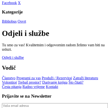
Facebook
X
Kategorije
Bibliobus
Osvrt
Odjeli i službe
Tu smo za vas! Kvalitetnim i odgovornim radom želimo vam biti na
usluzi.
Odjeli i službe
Vodič
Članstvo
Programi za vas
Produži / Rezerviraj
Zatraži literaturu
Volontiraj
Trebaš prostor?
Darivanje knjiga
Što čitati?
Česta pitanja
Radno vrijeme
Kontakt
Prijavite se na Newsletter