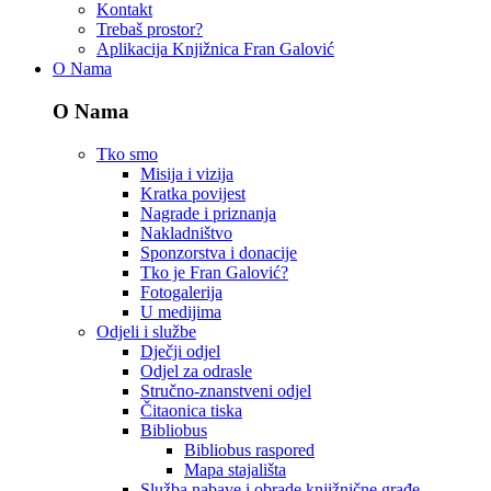
Kontakt
Trebaš prostor?
Aplikacija Knjižnica Fran Galović
O Nama
O Nama
Tko smo
Misija i vizija
Kratka povijest
Nagrade i priznanja
Nakladništvo
Sponzorstva i donacije
Tko je Fran Galović?
Fotogalerija
U medijima
Odjeli i službe
Dječji odjel
Odjel za odrasle
Stručno-znanstveni odjel
Čitaonica tiska
Bibliobus
Bibliobus raspored
Mapa stajališta
Služba nabave i obrade knjižnične građe