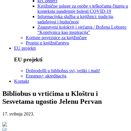
kcConnect
Knjižnične usluge za osobe s teškoćama čitanja u
kontekstu pandemije bolesti COVID-19
Informacijska služba u knjižnici: tradicija,
sadašnjost i budućnost
Znanstveni kolokvij i sjećanja / Božena Loborec
“Koprivnica kao inspiracija”
Korisne poveznice za knjižničare
Propisi u knjižničarstvu
EU projekti
EU projekti
Dobrodošli u bibliobus svi, veliki i mali!
Erasmus+ akreditacija
Kontakt
Bibliobus u vrtićima u Kloštru i
Sesvetama ugostio Jelenu Pervan
17. svibnja 2023.