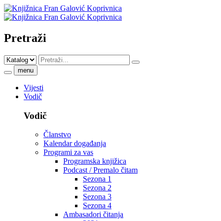
Pretraži
menu
Vijesti
Vodič
Vodič
Članstvo
Kalendar događanja
Programi za vas
Programska knjižica
Podcast / Premalo čitam
Sezona 1
Sezona 2
Sezona 3
Sezona 4
Ambasadori čitanja