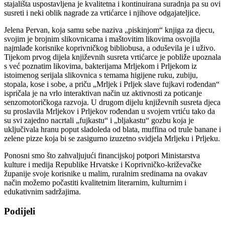
stajališta uspostavljena je kvalitetna i kontinuirana suradnja pa su ovi
susreti i neki oblik nagrade za vrtićarce i njihove odgajateljice.
Jelena Pervan, koja samu sebe naziva „piskinjom“ knjiga za djecu,
svojim je brojnim slikovnicama i maštovitim likovima osvojila
najmlađe korisnike koprivničkog bibliobusa, a oduševila je i uživo.
Tijekom prvog dijela književnih susreta vrtićarce je pobliže upoznala
s već poznatim likovima, bakterijama Mrljekom i Prljekom iz
istoimenog serijala slikovnica s temama higijene ruku, zubiju,
stopala, kose i sobe, a priču „Mrljek i Prljek slave fujkavi rođendan“
ispričala je na vrlo interaktivan način uz aktivnosti za poticanje
senzomotoričkoga razvoja. U drugom dijelu književnih susreta djeca
su proslavila Mrljekov i Prljekov rođendan u svojem vrtiću tako da
su svi zajedno nacrtali „fujkastu“ i „bljakastu“ gozbu koja je
uključivala hranu poput sladoleda od blata, muffina od trule banane i
zelene pizze koja bi se zasigurno izuzetno svidjela Mrljeku i Prljeku.
Ponosni smo što zahvaljujući financijskoj potpori Ministarstva
kulture i medija Republike Hrvatske i Koprivničko-križevačke
županije svoje korisnike u malim, ruralnim sredinama na ovakav
način možemo počastiti kvalitetnim literarnim, kulturnim i
edukativnim sadržajima.
Podijeli