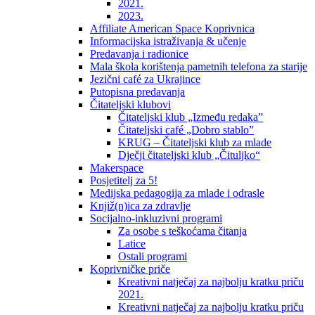
2021.
2023.
Affiliate American Space Koprivnica
Informacijska istraživanja & učenje
Predavanja i radionice
Mala škola korištenja pametnih telefona za starije
Jezični café za Ukrajince
Putopisna predavanja
Čitateljski klubovi
Čitateljski klub „Između redaka”
Čitateljski café „Dobro stablo”
KRUG – Čitateljski klub za mlade
Dječji čitateljski klub „Čituljko“
Makerspace
Posjetitelj za 5!
Medijska pedagogija za mlade i odrasle
Knjiž(n)ica za zdravlje
Socijalno-inkluzivni programi
Za osobe s teškoćama čitanja
Latice
Ostali programi
Koprivničke priče
Kreativni natječaj za najbolju kratku priču
2021.
Kreativni natječaj za najbolju kratku priču