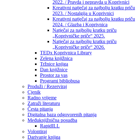
2022. / Pravda i nepravda u Koprivnici
Kreativni natječaj za najbolju kratku priču
2023. / Nostalgija u Koprivnici
Kreativni natječaj za najbolju kratku priču
2024. / Glazba i Koprivnica
Natječaj za najbolju kratku priču
„Koprivničke priče“ 2025.
Natječaj za najbolju kratku priču
„Koprivničke priče“ 2026.
TEDx Koprivnica Library
Zelena knjižnica
Tržnice knjiga
Dan knjižnice
Prostor za vas
Programi bibliobusa
Produži / Rezerviraj
Cjenik
Radno vrijeme
Zatraži literaturu
Česta pitanja
Digitalna baza odgovorenih pitanja
Međuknjižnična posudba
RapidILL
Volontiraj
Darivanje knjiga