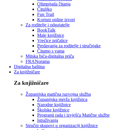
Olimpijada čitanja
Čituljko
Fun Trail
Korisni online izvori
Za roditelje i odgajatelje
BookTalk
Male knjižnice
Vrećice pričalice
Predavanja za roditelje i stručnjake
Čitamo s vama
Mitska bića-digitalna priča
FRANorama
Digitalna baština
Za knjižničare
Za knjižničare
Županijska matična razvojna služba
Županijska mreža knjižnica
Narodne knjižnice
Školske knjižnice
Programi rada i izvješća Matične službe
Istraživanja
Stručni skupovi u organizaciji knjižnice