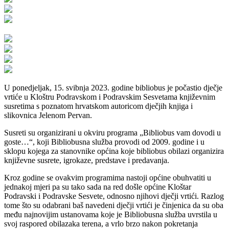
U ponedjeljak, 15. svibnja 2023. godine bibliobus je počastio dječje
vrtiće u Kloštru Podravskom i Podravskim Sesvetama književnim
susretima s poznatom hrvatskom autoricom dječjih knjiga i
slikovnica Jelenom Pervan.
Susreti su organizirani u okviru programa „Bibliobus vam dovodi u
goste…“, koji Bibliobusna služba provodi od 2009. godine i u
sklopu kojega za stanovnike općina koje bibliobus obilazi organizira
književne susrete, igrokaze, predstave i predavanja.
Kroz godine se ovakvim programima nastoji općine obuhvatiti u
jednakoj mjeri pa su tako sada na red došle općine Kloštar
Podravski i Podravske Sesvete, odnosno njihovi dječji vrtići. Razlog
tome što su odabrani baš navedeni dječji vrtići je činjenica da su oba
među najnovijim ustanovama koje je Bibliobusna služba uvrstila u
svoj raspored obilazaka terena, a vrlo brzo nakon pokretanja