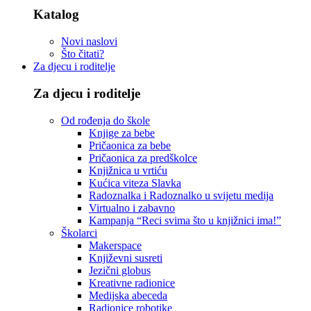
Katalog
Novi naslovi
Što čitati?
Za djecu i roditelje
Za djecu i roditelje
Od rođenja do škole
Knjige za bebe
Pričaonica za bebe
Pričaonica za predškolce
Knjižnica u vrtiću
Kućica viteza Slavka
Radoznalka i Radoznalko u svijetu medija
Virtualno i zabavno
Kampanja “Reci svima što u knjižnici ima!”
Školarci
Makerspace
Književni susreti
Jezični globus
Kreativne radionice
Medijska abeceda
Radionice robotike