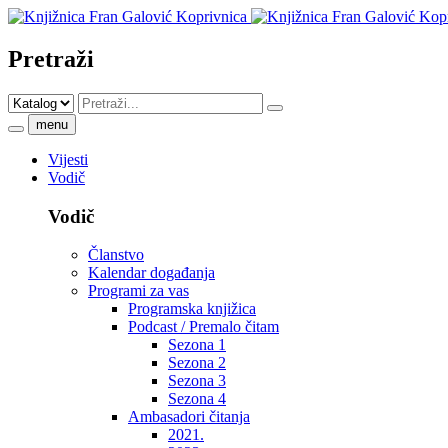
Pretraži
menu
Vijesti
Vodič
Vodič
Članstvo
Kalendar događanja
Programi za vas
Programska knjižica
Podcast / Premalo čitam
Sezona 1
Sezona 2
Sezona 3
Sezona 4
Ambasadori čitanja
2021.