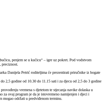
 bućicu, penjem se u kućicu“ – igre uz pokret. Pod vodstvom
, preciznost.
rka Danijela Petrić roditeljima će prezentirati priručnike iz bogate
 do 2,5 godine od 10.30 do 11.15 sati i za djecu od 2,5 do 3 godine
 provođenju vremena s djetetom te stjecanja navike dolaska u
no za ovaj program je da je istovremeno namijenjen i djeci i
gram mogao održati u predviđenom terminu.