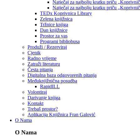
Natječaj za najbolju kratku priču „Koprivni
Natječaj za najbolju kratku priču „Koprivni
TEDx Koprivnica Library
Zelena knjižnica
Tržnice knjiga
Dan knjižnice
Prostor za vas
Programi bibliobusa
Produži / Rezerviraj
Cjenik
Radno vrijeme
Zatraži literaturu
Česta pitanja
Digitalna baza odgovorenih pitanja
Međuknjižnična posudba
RapidILL
Volontiraj
Darivanje knjiga
Kontakt
Trebaš prostor?
Aplikacija Knjižnica Fran Galović
O Nama
O Nama