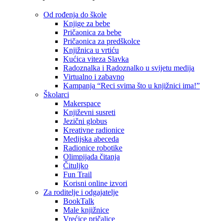
Od rođenja do škole
Knjige za bebe
Pričaonica za bebe
Pričaonica za predškolce
Knjižnica u vrtiću
Kućica viteza Slavka
Radoznalka i Radoznalko u svijetu medija
Virtualno i zabavno
Kampanja “Reci svima što u knjižnici ima!”
Školarci
Makerspace
Književni susreti
Jezični globus
Kreativne radionice
Medijska abeceda
Radionice robotike
Olimpijada čitanja
Čituljko
Fun Trail
Korisni online izvori
Za roditelje i odgajatelje
BookTalk
Male knjižnice
Vrećice pričalice