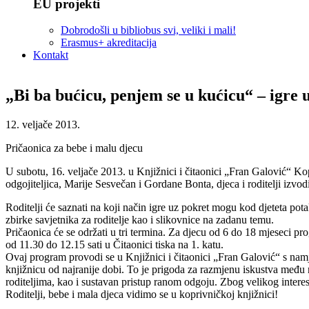
EU projekti
Dobrodošli u bibliobus svi, veliki i mali!
Erasmus+ akreditacija
Kontakt
„Bi ba bućicu, penjem se u kućicu“ – igre 
12. veljače 2013.
Pričaonica za bebe i malu djecu
U subotu, 16. veljače 2013. u Knjižnici i čitaonici „Fran Galović“ K
odgojiteljica, Marije Sesvečan i Gordane Bonta, djeca i roditelji izvodi
Roditelji će saznati na koji način igre uz pokret mogu kod djeteta pota
zbirke savjetnika za roditelje kao i slikovnice na zadanu temu.
Pričaonica će se održati u tri termina. Za djecu od 6 do 18 mjeseci p
od 11.30 do 12.15 sati u Čitaonici tiska na 1. katu.
Ovaj program provodi se u Knjižnici i čitaonici „Fran Galović“ s nam
knjižnicu od najranije dobi. To je prigoda za razmjenu iskustva među r
roditeljima, kao i sustavan pristup ranom odgoju. Zbog velikog inter
Roditelji, bebe i mala djeca vidimo se u koprivničkoj knjižnici!