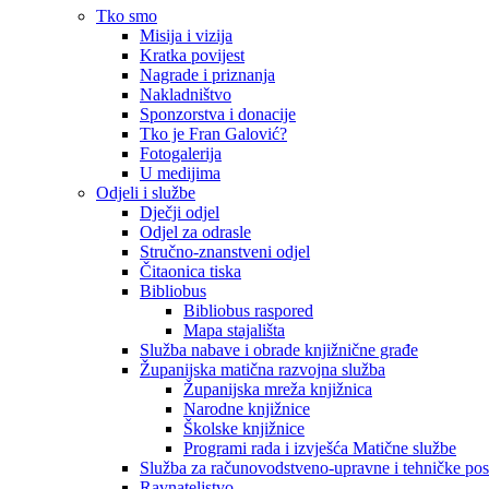
Tko smo
Misija i vizija
Kratka povijest
Nagrade i priznanja
Nakladništvo
Sponzorstva i donacije
Tko je Fran Galović?
Fotogalerija
U medijima
Odjeli i službe
Dječji odjel
Odjel za odrasle
Stručno-znanstveni odjel
Čitaonica tiska
Bibliobus
Bibliobus raspored
Mapa stajališta
Služba nabave i obrade knjižnične građe
Županijska matična razvojna služba
Županijska mreža knjižnica
Narodne knjižnice
Školske knjižnice
Programi rada i izvješća Matične službe
Služba za računovodstveno-upravne i tehničke po
Ravnateljstvo