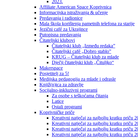
2023.
Affiliate American Space Koprivnica
Informacijska istraživanja & učenje
Predavanja i radionice
Mala škola korištenja pametnih telefona za starije
Jezični café za Ukrajince
Putopisna predavanja
Čitateljski klubovi
Čitateljski klub „Između redaka”
Čitateljski café „Dobro stablo”
KRUG – Čitateljski klub za mlade
Dječji čitateljski klub „Čituljko“
Makerspace
Posjetitelj za 5!
Medijska pedagogija za mlade i odrasle
Knjiž(n)ica za zdravlje
Socijalno-inkluzivni programi
Za osobe s teškoćama čitanja
Latice
Ostali programi
Koprivničke priče
Kreativni natječaj za najbolju kratku priču 2
Kreativni natječaj za najbolju kratku priču 
Kreativni natječaj za najbolju kratku priču 2
Kreativni natječaj za najbolju kratku priču 