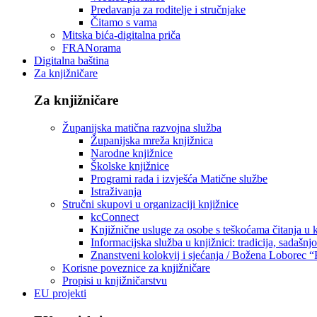
Predavanja za roditelje i stručnjake
Čitamo s vama
Mitska bića-digitalna priča
FRANorama
Digitalna baština
Za knjižničare
Za knjižničare
Županijska matična razvojna služba
Županijska mreža knjižnica
Narodne knjižnice
Školske knjižnice
Programi rada i izvješća Matične službe
Istraživanja
Stručni skupovi u organizaciji knjižnice
kcConnect
Knjižnične usluge za osobe s teškoćama čitanja u
Informacijska služba u knjižnici: tradicija, sadašnj
Znanstveni kolokvij i sjećanja / Božena Loborec “
Korisne poveznice za knjižničare
Propisi u knjižničarstvu
EU projekti