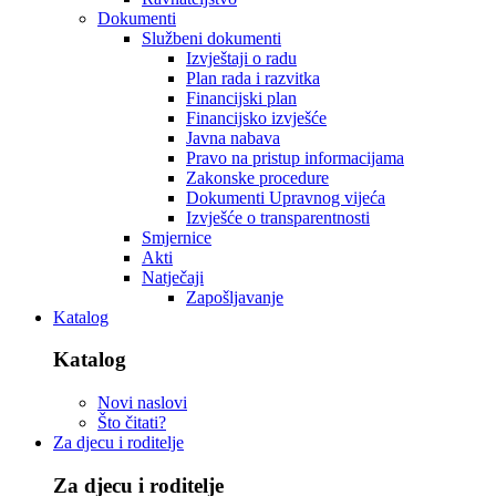
Dokumenti
Službeni dokumenti
Izvještaji o radu
Plan rada i razvitka
Financijski plan
Financijsko izvješće
Javna nabava
Pravo na pristup informacijama
Zakonske procedure
Dokumenti Upravnog vijeća
Izvješće o transparentnosti
Smjernice
Akti
Natječaji
Zapošljavanje
Katalog
Katalog
Novi naslovi
Što čitati?
Za djecu i roditelje
Za djecu i roditelje