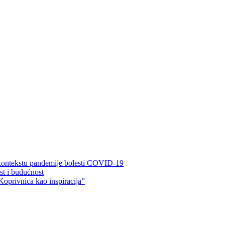
 kontekstu pandemije bolesti COVID-19
ost i budućnost
Koprivnica kao inspiracija”