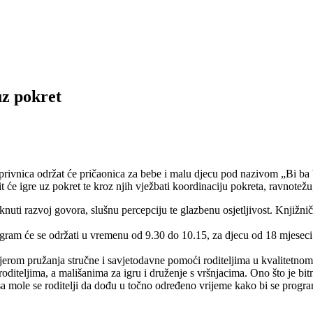
uz pokret
oprivnica održat će pričaonica za bebe i malu djecu pod nazivom „Bi ba
t će igre uz pokret te kroz njih vježbati koordinaciju pokreta, ravnotežu
knuti razvoj govora, slušnu percepciju te glazbenu osjetljivost. Knjižniča
rogram će se održati u vremenu od 9.30 do 10.15, za djecu od 18 mjeseci
jerom pružanja stručne i savjetodavne pomoći roditeljima u kvalitetnom
oditeljima, a mališanima za igru i druženje s vršnjacima. Ono što je bit
esa mole se roditelji da dođu u točno određeno vrijeme kako bi se pro