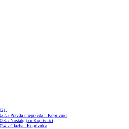
021.
2022. / Pravda i nepravda u Koprivnici
023. / Nostalgija u Koprivnici
2024. / Glazba i Koprivnica