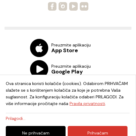
Preuzmite aplikaciju
App Store
Preuzmite aplikaciju
Google Play
Ova stranica koristi kolačiće (cookies). Odabirom PRIHVAĆAM
slažete se s korištenjem kolačića za koje je potrebna Vaša
suglasnost. Za konfiguraciju kolačića odaberi PRILAGODI. Za
više informacije pročitajte naša
Pravila privatnosti
.
Chat knjižnica
Prilagodi...
© 2026. - Knjižnica i čitaonica Fran Galović Koprivnica - OIB:
Ne prihvaćam
Prihvaćam
82278819336 -
Uredništvo
|
Pravila privatnosti