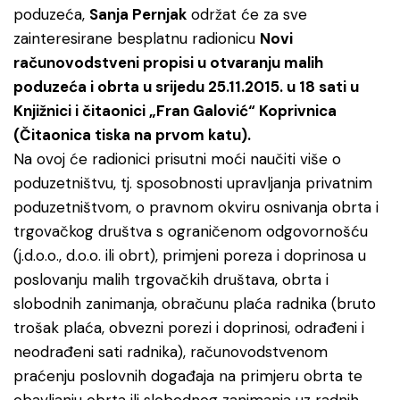
poduzeća,
Sanja Pernjak
održat će za sve
zainteresirane besplatnu radionicu
Novi
računovodstveni propisi u otvaranju malih
poduzeća i obrta u srijedu 25.11.2015. u 18 sati u
Knjižnici i čitaonici „Fran Galović“ Koprivnica
(Čitaonica tiska na prvom katu).
Na ovoj će radionici prisutni moći naučiti više o
poduzetništvu, tj. sposobnosti upravljanja privatnim
poduzetništvom, o pravnom okviru osnivanja obrta i
trgovačkog društva s ograničenom odgovornošću
(j.d.o.o., d.o.o. ili obrt), primjeni poreza i doprinosa u
poslovanju malih trgovačkih društava, obrta i
slobodnih zanimanja, obračunu plaća radnika (bruto
trošak plaća, obvezni porezi i doprinosi, odrađeni i
neodrađeni sati radnika), računovodstvenom
praćenju poslovnih događaja na primjeru obrta te