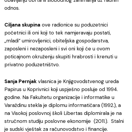
obavljanju obrta ili slobodnog zanimanja uz radnih
odnos.
Ciljana skupina
ove radionice su poduzetnici
početnici ili oni koji to tek namjeravaju postati,
„mladi“ umirovljenici, obiteljska gospodarstva,
zaposleni i nezaposleni i svi oni koji će u ovom
poticajnom okruženju skupiti hrabrosti i krenuti u
privatno poduzetništvo.
Sanja Pernjak
vlasnica je Knjigovodstvenog ureda
Papirus u Koprivnici koji uspješno posluje od 1994.
godine. Na Fakultetu organizacije i informatike u
Varaždinu stekla je diplomu informatičara (1992.), a
na Visokoj poslovnoj školi Libertas diplomirala je na
stručnom studiju poslovne ekonomije (2011.). Stalni
je sudski vještak za računovodstvo i financije.