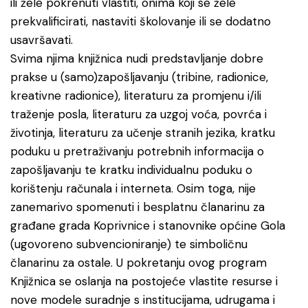
ili žele pokrenuti vlastiti, onima koji se žele
prekvalificirati, nastaviti školovanje ili se dodatno
usavršavati.
Svima njima knjižnica nudi predstavljanje dobre
prakse u (samo)zapošljavanju (tribine, radionice,
kreativne radionice), literaturu za promjenu i/ili
traženje posla, literaturu za uzgoj voća, povrća i
životinja, literaturu za učenje stranih jezika, kratku
poduku u pretraživanju potrebnih informacija o
zapošljavanju te kratku individualnu poduku o
korištenju računala i interneta. Osim toga, nije
zanemarivo spomenuti i besplatnu članarinu za
građane grada Koprivnice i stanovnike općine Gola
(ugovoreno subvencioniranje) te simboličnu
članarinu za ostale. U pokretanju ovog program
Knjižnica se oslanja na postojeće vlastite resurse i
nove modele suradnje s institucijama, udrugama i