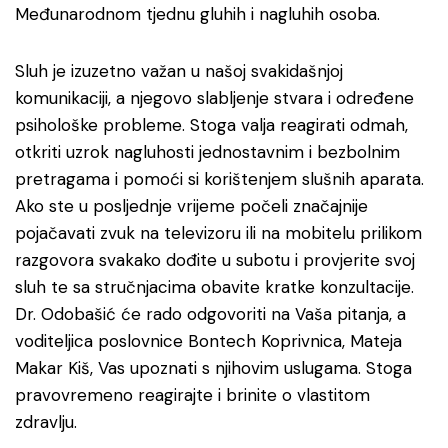
Međunarodnom tjednu gluhih i nagluhih osoba.
Sluh je izuzetno važan u našoj svakidašnjoj
komunikaciji, a njegovo slabljenje stvara i određene
psihološke probleme. Stoga valja reagirati odmah,
otkriti uzrok nagluhosti jednostavnim i bezbolnim
pretragama i pomoći si korištenjem slušnih aparata.
Ako ste u posljednje vrijeme počeli značajnije
pojačavati zvuk na televizoru ili na mobitelu prilikom
razgovora svakako dođite u subotu i provjerite svoj
sluh te sa stručnjacima obavite kratke konzultacije.
Dr. Odobašić će rado odgovoriti na Vaša pitanja, a
voditeljica poslovnice Bontech Koprivnica, Mateja
Makar Kiš, Vas upoznati s njihovim uslugama. Stoga
pravovremeno reagirajte i brinite o vlastitom
zdravlju.