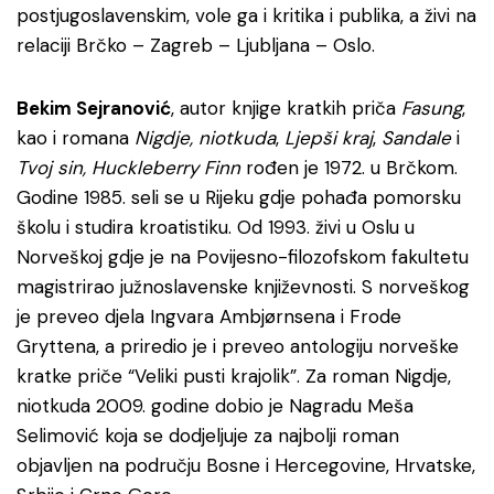
postjugoslavenskim, vole ga i kritika i publika, a živi na
relaciji Brčko – Zagreb – Ljubljana – Oslo.
Bekim Sejranović
, autor knjige kratkih priča
Fasung
,
kao i romana
Nigdje, niotkuda
,
Ljepši kraj
,
Sandale
i
Tvoj sin, Huckleberry Finn
rođen je 1972. u Brčkom.
Godine 1985. seli se u Rijeku gdje pohađa pomorsku
školu i studira kroatistiku. Od 1993. živi u Oslu u
Norveškoj gdje je na Povijesno-filozofskom fakultetu
magistrirao južnoslavenske književnosti. S norveškog
je preveo djela Ingvara Ambjørnsena i Frode
Gryttena, a priredio je i preveo antologiju norveške
kratke priče “Veliki pusti krajolik”. Za roman Nigdje,
niotkuda 2009. godine dobio je Nagradu Meša
Selimović koja se dodjeljuje za najbolji roman
objavljen na području Bosne i Hercegovine, Hrvatske,