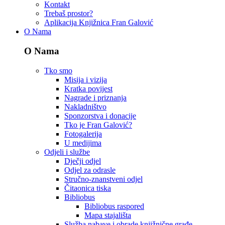
Kontakt
Trebaš prostor?
Aplikacija Knjižnica Fran Galović
O Nama
O Nama
Tko smo
Misija i vizija
Kratka povijest
Nagrade i priznanja
Nakladništvo
Sponzorstva i donacije
Tko je Fran Galović?
Fotogalerija
U medijima
Odjeli i službe
Dječji odjel
Odjel za odrasle
Stručno-znanstveni odjel
Čitaonica tiska
Bibliobus
Bibliobus raspored
Mapa stajališta
Služba nabave i obrade knjižnične građe