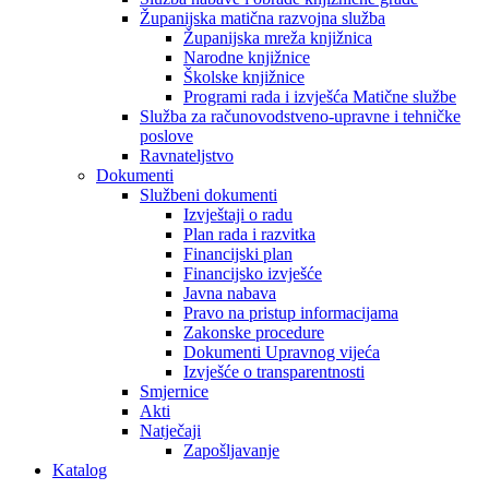
Županijska matična razvojna služba
Županijska mreža knjižnica
Narodne knjižnice
Školske knjižnice
Programi rada i izvješća Matične službe
Služba za računovodstveno-upravne i tehničke
poslove
Ravnateljstvo
Dokumenti
Službeni dokumenti
Izvještaji o radu
Plan rada i razvitka
Financijski plan
Financijsko izvješće
Javna nabava
Pravo na pristup informacijama
Zakonske procedure
Dokumenti Upravnog vijeća
Izvješće o transparentnosti
Smjernice
Akti
Natječaji
Zapošljavanje
Katalog