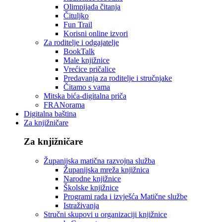
Olimpijada čitanja
Čituljko
Fun Trail
Korisni online izvori
Za roditelje i odgajatelje
BookTalk
Male knjižnice
Vrećice pričalice
Predavanja za roditelje i stručnjake
Čitamo s vama
Mitska bića-digitalna priča
FRANorama
Digitalna baština
Za knjižničare
Za knjižničare
Županijska matična razvojna služba
Županijska mreža knjižnica
Narodne knjižnice
Školske knjižnice
Programi rada i izvješća Matične službe
Istraživanja
Stručni skupovi u organizaciji knjižnice