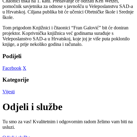
Čitaonici tiska na 1. katu. Predavanje će održati Ken Wetzel,
pomoćnik savjetnika za odnose s javnošću u Veleposlanstvu SAD-a
u Hrvatskoj. Ciljana publika bit će učenici Obrtničke škole i Srednje
škole.
Tom prigodom Knjižnici i čitaonici “Fran Galović” bit će doniran
projektor. Koprivnička knjižnica već godinama surađuje s
Veleposlanstvo SAD-a u Hrvatskoj, koje joj je više puta poklonilo
knjige, a prije nekoliko godina i računalo.
Podijeli
Facebook
X
Kategorije
Vijesti
Odjeli i službe
Tu smo za vas! Kvalitetnim i odgovornim radom želimo vam biti na
usluzi.