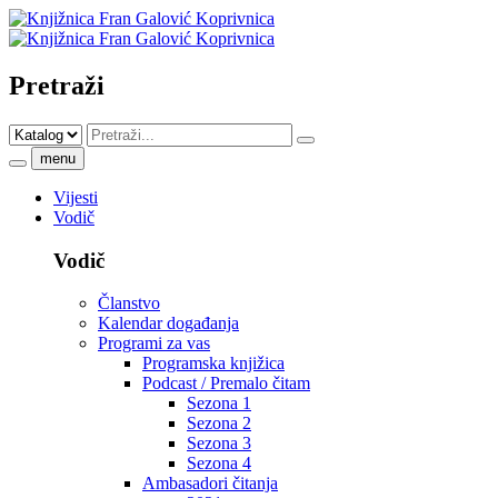
Pretraži
menu
Vijesti
Vodič
Vodič
Članstvo
Kalendar događanja
Programi za vas
Programska knjižica
Podcast / Premalo čitam
Sezona 1
Sezona 2
Sezona 3
Sezona 4
Ambasadori čitanja