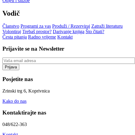
Odjeli i službe
Vodič
Članstvo
Programi za vas
Produži / Rezerviraj
Zatraži literaturu
Volontiraj
Trebaš prostor?
Darivanje knjiga
Što čitati?
Česta pitanja
Radno vrijeme
Kontakt
Prijavite se na Newsletter
Posjetite nas
Zrinski trg 6, Koprivnica
Kako do nas
Kontaktirajte nas
048/622-363
Kontakt