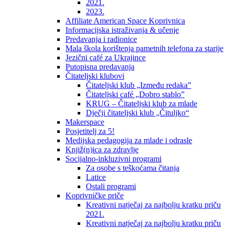
2021.
2023.
Affiliate American Space Koprivnica
Informacijska istraživanja & učenje
Predavanja i radionice
Mala škola korištenja pametnih telefona za starije
Jezični café za Ukrajince
Putopisna predavanja
Čitateljski klubovi
Čitateljski klub „Između redaka”
Čitateljski café „Dobro stablo”
KRUG – Čitateljski klub za mlade
Dječji čitateljski klub „Čituljko“
Makerspace
Posjetitelj za 5!
Medijska pedagogija za mlade i odrasle
Knjiž(n)ica za zdravlje
Socijalno-inkluzivni programi
Za osobe s teškoćama čitanja
Latice
Ostali programi
Koprivničke priče
Kreativni natječaj za najbolju kratku priču
2021.
Kreativni natječaj za najbolju kratku priču