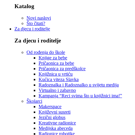
Katalog
Novi naslovi
Što čitati?
Za djecu i roditelje
Za djecu i roditelje
Od rođenja do škole
Knjige za bebe
Pričaonica za bebe
Pričaonica za predškolce
Knjižnica u vrtiću
Kućica viteza Slavka
Radoznalka i Radoznalko u svijetu medija
Virtualno i zabavno
Kampanja “Reci svima što u knjižnici ima!”
Školarci
Makerspace
Književni susreti
Jezični globus
Kreativne radionice
Medijska abeceda
Radionice robotike