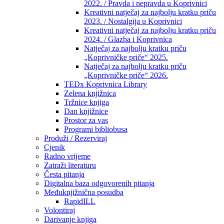
2022. / Pravda i nepravda u Koprivnici
Kreativni natječaj za najbolju kratku priču
2023. / Nostalgija u Koprivnici
Kreativni natječaj za najbolju kratku priču
2024. / Glazba i Koprivnica
Natječaj za najbolju kratku priču
„Koprivničke priče“ 2025.
Natječaj za najbolju kratku priču
„Koprivničke priče“ 2026.
TEDx Koprivnica Library
Zelena knjižnica
Tržnice knjiga
Dan knjižnice
Prostor za vas
Programi bibliobusa
Produži / Rezerviraj
Cjenik
Radno vrijeme
Zatraži literaturu
Česta pitanja
Digitalna baza odgovorenih pitanja
Međuknjižnična posudba
RapidILL
Volontiraj
Darivanje knjiga