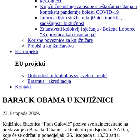
kcConnect
Knjižnične usluge za osobe s teškoćama čitanja u
kontekstu pandemije bolesti COVID-19
Informacijska služba u knjižnici: tradicija,
sadašnjost i budućnost
Znanstveni kolokvij i sjećanja / Božena Loborec
“Koprivnica kao inspiracija”
Korisne poveznice za knjižničare
Propisi u knjižničarstvu
EU projekti
EU projekti
Dobrodošli u bibliobus svi, veliki i mali!
Erasmus+ akreditacija
Kontakt
BARACK OBAMA U KNJIŽNICI
23. listopada 2009.
Knjižnica čitaonica “Fran Galović” poziva sve zainteresirane na
predavanje o Baracku Obami – aktualnom predsjedniku SAD-a,
koje će se održati u ponedjeljak, 26. listopada u 13.30 sati u