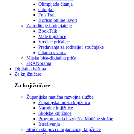
Olimpijada čitanja
Čituljko
Fun Trail
Korisni online izvori
Za roditelje i odgajatelje
BookTalk
Male knjižnice
Vrećice pričalice
Predavanja za roditelje i stručnjake
Čitamo s vama
Mitska bića-digitalna priča
FRANorama
Digitalna baština
Za knjižničare
Za knjižničare
Županijska matična razvojna služba
Županijska mreža knjižnica
Narodne knjižnice
Školske knjižnice
Programi rada i izvješća Matične službe
Istraživanja
Stručni skupovi u organizaciji knjižnice