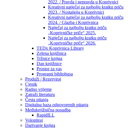
2022. / Pravda i nepravda u Koprivnici
Kreativni natječaj za najbolju kratku priču
2023. / Nostalgija u Koprivnici
Kreativni natječaj za najbolju kratku priču
2024. / Glazba i Koprivnica
Natječaj za najbolju kratku priču
„Koprivničke priče“ 2025.
Natječaj za najbolju kratku priču
„Koprivničke priče“ 2026.
TEDx Koprivnica Library
Zelena knjižnica
Tržnice knjiga
Dan knjižnice
Prostor za vas
Programi bibliobusa
Produži / Rezerviraj
Cjenik
Radno vrijeme
Zatraži literaturu
Česta pitanja
Digitalna baza odgovorenih pitanja
Međuknjižnična posudba
RapidILL
Volontiraj
Darivanje knjiga