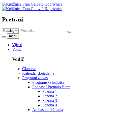
Pretraži
menu
Vijesti
Vodič
Vodič
Članstvo
Kalendar događanja
Programi za vas
Programska knjižica
Podcast / Premalo čitam
Sezona 1
Sezona 2
Sezona 3
Sezona 4
Ambasadori čitanja