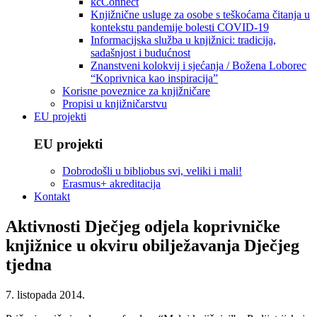
kcConnect
Knjižnične usluge za osobe s teškoćama čitanja u
kontekstu pandemije bolesti COVID-19
Informacijska služba u knjižnici: tradicija,
sadašnjost i budućnost
Znanstveni kolokvij i sjećanja / Božena Loborec
“Koprivnica kao inspiracija”
Korisne poveznice za knjižničare
Propisi u knjižničarstvu
EU projekti
EU projekti
Dobrodošli u bibliobus svi, veliki i mali!
Erasmus+ akreditacija
Kontakt
Aktivnosti Dječjeg odjela koprivničke
knjižnice u okviru obilježavanja Dječjeg
tjedna
7. listopada 2014.