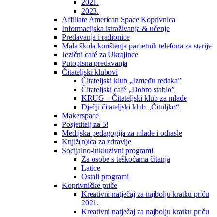
2021.
2023.
Affiliate American Space Koprivnica
Informacijska istraživanja & učenje
Predavanja i radionice
Mala škola korištenja pametnih telefona za starije
Jezični café za Ukrajince
Putopisna predavanja
Čitateljski klubovi
Čitateljski klub „Između redaka”
Čitateljski café „Dobro stablo”
KRUG – Čitateljski klub za mlade
Dječji čitateljski klub „Čituljko“
Makerspace
Posjetitelj za 5!
Medijska pedagogija za mlade i odrasle
Knjiž(n)ica za zdravlje
Socijalno-inkluzivni programi
Za osobe s teškoćama čitanja
Latice
Ostali programi
Koprivničke priče
Kreativni natječaj za najbolju kratku priču
2021.
Kreativni natječaj za najbolju kratku priču