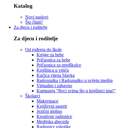
Katalog
Novi naslovi
Što čitati?
Za djecu i roditelje
Za djecu i roditelje
Od rođenja do škole
Knjige za bebe
Pričaonica za bebe
Pričaonica za predškolce
Knjižnica u vrtiću
Kućica viteza Slavka
Radoznalka i Radoznalko u svijetu medija
Virtualno i zabavno
Kampanja “Reci svima što u knjižnici ima!”
Školarci
Makerspace
Književni susreti
Jezični globus
Kreativne radionice
Medijska abeceda
Radionice robotike