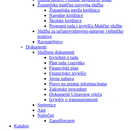
Županijska matična razvojna služba
Županijska mreža knjižnica
Narodne knjižnice
Školske knjižnice
Programi rada i izvješća Matične službe
Služba za računovodstveno-upravne i tehničke
poslove
Ravnateljstvo
Dokumenti
Službeni dokumenti
Izvještaji o radu
Plan rada i razvitka
Financijski plan
Financijsko izvješće
Javna nabava
Pravo na pristup informacijama
Zakonske procedure
Dokumenti Upravnog vijeća
Izvješće o transparentnosti
Smjernice
Akti
Natječaji
Zapošljavanje
Katalog