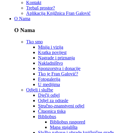
Kontakt
Trebaš prostor?
Aplikacija Knjižnica Fran Galović
O Nama
O Nama
Tko smo
Misija i vizija
Kratka povijest
Nagrade i priznanja
Nakladništvo
Sponzorstva i donacije
Tko je Fran Galović?
Fotogalerija
U medijima
Odjeli i službe
Dječji odjel
Odjel za odrasle
Stručno-znanstveni odjel
Čitaonica tiska
Bibliobus
Bibliobus raspored
Mapa stajališta
Služba nabave i obrade knjižnične građe