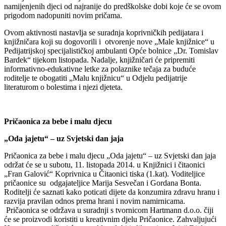
namijenjenih djeci od najranije do predškolske dobi koje će se ovom
prigodom nadopuniti novim pričama.
Ovom aktivnosti nastavlja se suradnja koprivničkih pedijatara i
knjižničara koji su dogovorili i otvorenje nove „Male knjižnice“ u
Pedijatrijskoj specijalističkoj ambulanti Opće bolnice „Dr. Tomislav
Bardek“ tijekom listopada. Nadalje, knjižničari će pripremiti
informativno-edukativne letke za polaznike tečaja za buduće
roditelje te obogatiti „Malu knjižnicu“ u Odjelu pedijatrije
literaturom o bolestima i njezi djeteta.
Pričaonica za bebe i malu djecu
„Oda jajetu“ – uz Svjetski dan jaja
Pričaonica za bebe i malu djecu „Oda jajetu“ – uz Svjetski dan jaja
održat će se u subotu, 11. listopada 2014. u Knjižnici i čitaonici
„Fran Galović“ Koprivnica u Čitaonici tiska (1.kat). Voditeljice
pričaonice su odgajateljice Marija Sesvečan i Gordana Bonta.
Roditelji će saznati kako poticati dijete da konzumira zdravu hranu i
razvija pravilan odnos prema hrani i novim namirnicama.
Pričaonica se održava u suradnji s tvornicom Hartmann d.o.o. čiji
će se proizvodi koristiti u kreativnim djelu Pričaonice. Zahvaljujući