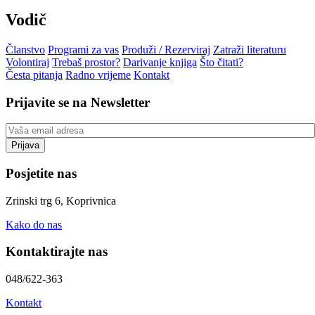
Vodič
Članstvo
Programi za vas
Produži / Rezerviraj
Zatraži literaturu
Volontiraj
Trebaš prostor?
Darivanje knjiga
Što čitati?
Česta pitanja
Radno vrijeme
Kontakt
Prijavite se na Newsletter
Posjetite nas
Zrinski trg 6, Koprivnica
Kako do nas
Kontaktirajte nas
048/622-363
Kontakt