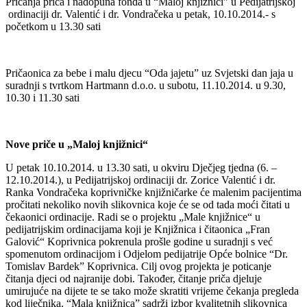
Pričanja priča i nadopuna fonda u “Maloj knjižnici” u Pedijatrijskoj
ordinaciji dr. Valentić i dr. Vondračeka u petak, 10.10.2014.- s
početkom u 13.30 sati
Pričaonica za bebe i malu djecu “Oda jajetu” uz Svjetski dan jaja u
suradnji s tvrtkom Hartmann d.o.o. u subotu, 11.10.2014. u 9.30,
10.30 i 11.30 sati
Nove priče u „Maloj knjižnici“
U petak 10.10.2014. u 13.30 sati, u okviru Dječjeg tjedna (6. –
12.10.2014.), u Pedijatrijskoj ordinaciji dr. Zorice Valentić i dr.
Ranka Vondračeka koprivničke knjižničarke će malenim pacijentima
pročitati nekoliko novih slikovnica koje će se od tada moći čitati u
čekaonici ordinacije. Radi se o projektu „Male knjižnice“ u
pedijatrijskim ordinacijama koji je Knjižnica i čitaonica „Fran
Galović“ Koprivnica pokrenula prošle godine u suradnji s već
spomenutom ordinacijom i Odjelom pedijatrije Opće bolnice “Dr.
Tomislav Bardek” Koprivnica. Cilj ovog projekta je poticanje
čitanja djeci od najranije dobi. Također, čitanje priča djeluje
umirujuće na dijete te se tako može skratiti vrijeme čekanja pregleda
kod liječnika. “Mala knjižnica” sadrži izbor kvalitetnih slikovnica