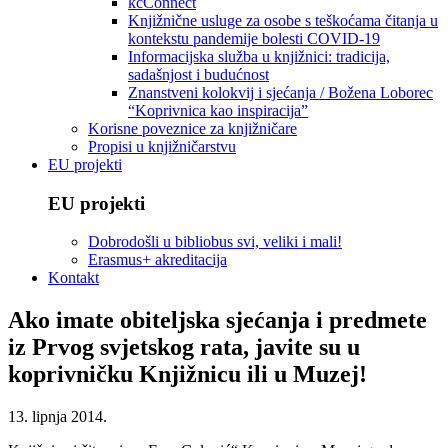
kcConnect
Knjižnične usluge za osobe s teškoćama čitanja u
kontekstu pandemije bolesti COVID-19
Informacijska služba u knjižnici: tradicija,
sadašnjost i budućnost
Znanstveni kolokvij i sjećanja / Božena Loborec
“Koprivnica kao inspiracija”
Korisne poveznice za knjižničare
Propisi u knjižničarstvu
EU projekti
EU projekti
Dobrodošli u bibliobus svi, veliki i mali!
Erasmus+ akreditacija
Kontakt
Ako imate obiteljska sjećanja i predmete
iz Prvog svjetskog rata, javite su u
koprivničku Knjižnicu ili u Muzej!
13. lipnja 2014.