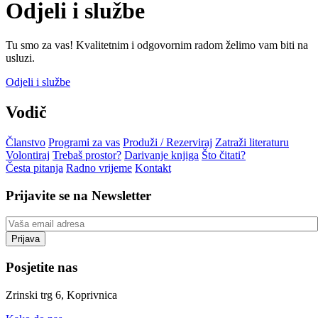
Odjeli i službe
Tu smo za vas! Kvalitetnim i odgovornim radom želimo vam biti na
usluzi.
Odjeli i službe
Vodič
Članstvo
Programi za vas
Produži / Rezerviraj
Zatraži literaturu
Volontiraj
Trebaš prostor?
Darivanje knjiga
Što čitati?
Česta pitanja
Radno vrijeme
Kontakt
Prijavite se na Newsletter
Posjetite nas
Zrinski trg 6, Koprivnica