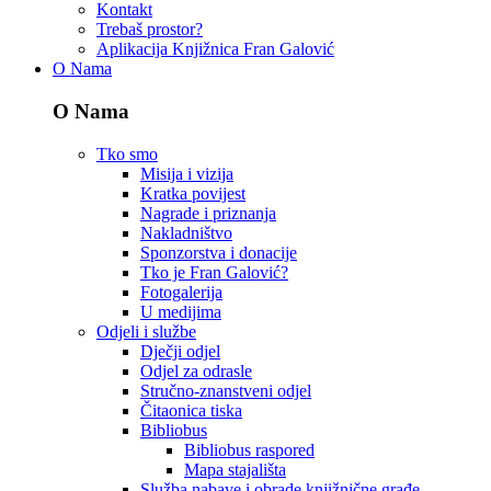
Kontakt
Trebaš prostor?
Aplikacija Knjižnica Fran Galović
O Nama
O Nama
Tko smo
Misija i vizija
Kratka povijest
Nagrade i priznanja
Nakladništvo
Sponzorstva i donacije
Tko je Fran Galović?
Fotogalerija
U medijima
Odjeli i službe
Dječji odjel
Odjel za odrasle
Stručno-znanstveni odjel
Čitaonica tiska
Bibliobus
Bibliobus raspored
Mapa stajališta
Služba nabave i obrade knjižnične građe