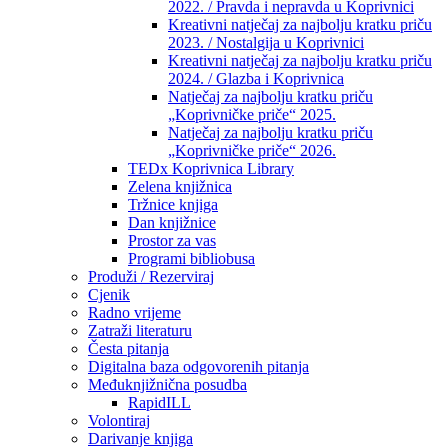
2022. / Pravda i nepravda u Koprivnici
Kreativni natječaj za najbolju kratku priču
2023. / Nostalgija u Koprivnici
Kreativni natječaj za najbolju kratku priču
2024. / Glazba i Koprivnica
Natječaj za najbolju kratku priču
„Koprivničke priče“ 2025.
Natječaj za najbolju kratku priču
„Koprivničke priče“ 2026.
TEDx Koprivnica Library
Zelena knjižnica
Tržnice knjiga
Dan knjižnice
Prostor za vas
Programi bibliobusa
Produži / Rezerviraj
Cjenik
Radno vrijeme
Zatraži literaturu
Česta pitanja
Digitalna baza odgovorenih pitanja
Međuknjižnična posudba
RapidILL
Volontiraj
Darivanje knjiga