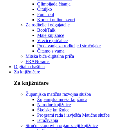
Olimpijada čitanja
Čituljko
Fun Trail
Korisni online izvori
Za roditelje i odgajatelje
BookTalk
Male knjižnice
Vrećice pričalice
Predavanja za roditelje i stručnjake
Čitamo s vama
Mitska bića-digitalna priča
FRANorama
Digitalna baština
Za knjižničare
Za knjižničare
Županijska matična razvojna služba
Županijska mreža knjižnica
Narodne knjižnice
Školske knjižnice
Programi rada i izvješća Matične službe
Istraživanja
Stručni skupovi u organizaciji knjižnice