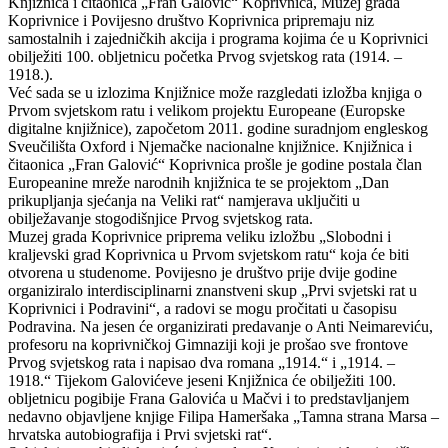
Knjižnica i čitaonica „Fran Galović“ Koprivnica, Muzej grada
Koprivnice i Povijesno društvo Koprivnica pripremaju niz
samostalnih i zajedničkih akcija i programa kojima će u Koprivnici
obilježiti 100. obljetnicu početka Prvog svjetskog rata (1914. –
1918.).
Već sada se u izlozima Knjižnice može razgledati izložba knjiga o
Prvom svjetskom ratu i velikom projektu Europeane (Europske
digitalne knjižnice), započetom 2011. godine suradnjom engleskog
Sveučilišta Oxford i Njemačke nacionalne knjižnice. Knjižnica i
čitaonica „Fran Galović“ Koprivnica prošle je godine postala član
Europeanine mreže narodnih knjižnica te se projektom „Dan
prikupljanja sjećanja na Veliki rat“ namjerava uključiti u
obilježavanje stogodišnjice Prvog svjetskog rata.
Muzej grada Koprivnice priprema veliku izložbu „Slobodni i
kraljevski grad Koprivnica u Prvom svjetskom ratu“ koja će biti
otvorena u studenome. Povijesno je društvo prije dvije godine
organiziralo interdisciplinarni znanstveni skup „Prvi svjetski rat u
Koprivnici i Podravini“, a radovi se mogu pročitati u časopisu
Podravina. Na jesen će organizirati predavanje o Anti Neimareviću,
profesoru na koprivničkoj Gimnaziji koji je prošao sve frontove
Prvog svjetskog rata i napisao dva romana „1914.“ i „1914. –
1918.“ Tijekom Galovićeve jeseni Knjižnica će obilježiti 100.
obljetnicu pogibije Frana Galovića u Mačvi i to predstavljanjem
nedavno objavljene knjige Filipa Hameršaka „Tamna strana Marsa –
hrvatska autobiografija i Prvi svjetski rat“.