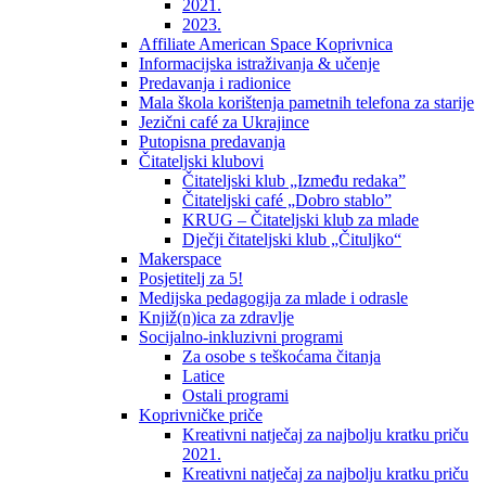
2021.
2023.
Affiliate American Space Koprivnica
Informacijska istraživanja & učenje
Predavanja i radionice
Mala škola korištenja pametnih telefona za starije
Jezični café za Ukrajince
Putopisna predavanja
Čitateljski klubovi
Čitateljski klub „Između redaka”
Čitateljski café „Dobro stablo”
KRUG – Čitateljski klub za mlade
Dječji čitateljski klub „Čituljko“
Makerspace
Posjetitelj za 5!
Medijska pedagogija za mlade i odrasle
Knjiž(n)ica za zdravlje
Socijalno-inkluzivni programi
Za osobe s teškoćama čitanja
Latice
Ostali programi
Koprivničke priče
Kreativni natječaj za najbolju kratku priču
2021.
Kreativni natječaj za najbolju kratku priču