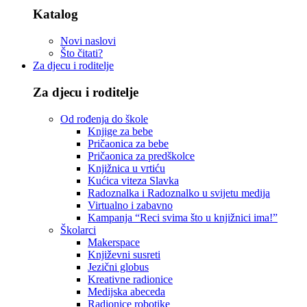
Katalog
Novi naslovi
Što čitati?
Za djecu i roditelje
Za djecu i roditelje
Od rođenja do škole
Knjige za bebe
Pričaonica za bebe
Pričaonica za predškolce
Knjižnica u vrtiću
Kućica viteza Slavka
Radoznalka i Radoznalko u svijetu medija
Virtualno i zabavno
Kampanja “Reci svima što u knjižnici ima!”
Školarci
Makerspace
Književni susreti
Jezični globus
Kreativne radionice
Medijska abeceda
Radionice robotike