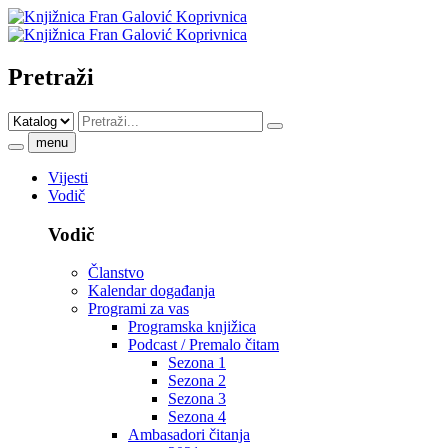
Pretraži
menu
Vijesti
Vodič
Vodič
Članstvo
Kalendar događanja
Programi za vas
Programska knjižica
Podcast / Premalo čitam
Sezona 1
Sezona 2
Sezona 3
Sezona 4
Ambasadori čitanja