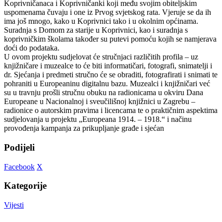
Koprivničanaca i Koprivničanki koji među svojim obiteljskim
uspomenama čuvaju i one iz Prvog svjetskog rata. Vjeruje se da ih
ima još mnogo, kako u Koprivnici tako i u okolnim općinama.
Suradnja s Domom za starije u Koprivnici, kao i suradnja s
koprivničkim školama također su putevi pomoću kojih se namjerava
doći do podataka.
U ovom projektu sudjelovat će stručnjaci različitih profila – uz
knjižničare i muzealce to će biti informatičari, fotografi, snimatelji i
dr. Sjećanja i predmeti stručno će se obraditi, fotografirati i snimati te
pohraniti u Europeaninu digitalnu bazu. Muzealci i knjižničari već
su u travnju prošli stručnu obuku na radionicama u okviru Dana
Europeane u Nacionalnoj i sveučilišnoj knjižnici u Zagrebu –
radionice o autorskim pravima i licencama te o praktičnim aspektima
sudjelovanja u projektu „Europeana 1914. – 1918.“ i načinu
provođenja kampanja za prikupljanje građe i sjećan
Podijeli
Facebook
X
Kategorije
Vijesti