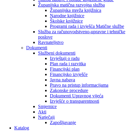
Županijska matična razvojna služba
Županijska mreža knjižnica
Narodne knjižnice
Školske knjižnice
Programi rada i izvješća Matične službe
Služba za računovodstveno-upravne i tehničke
poslove
Ravnateljstvo
Dokumenti
Službeni dokumenti
Izvještaji o radu
Plan rada i razvitka
Financijski plan
Financijsko izvješće
Javna nabava
Pravo na pristup informacijama
Zakonske procedure
Dokumenti Upravnog vijeća
Izvješće o transparentnosti
Smjernice
Akti
Natječaji
Zapošljavanje
Katalog