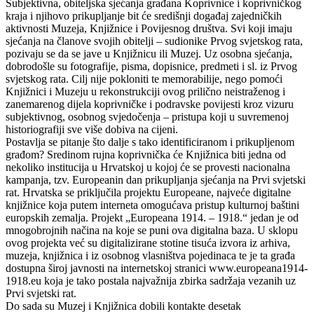
Subjektivna, obiteljska sjećanja građana Koprivnice i koprivničkog
kraja i njihovo prikupljanje bit će središnji događaj zajedničkih
aktivnosti Muzeja, Knjižnice i Povijesnog društva. Svi koji imaju
sjećanja na članove svojih obitelji – sudionike Prvog svjetskog rata,
pozivaju se da se jave u Knjižnicu ili Muzej. Uz osobna sjećanja,
dobrodošle su fotografije, pisma, dopisnice, predmeti i sl. iz Prvog
svjetskog rata. Cilj nije pokloniti te memorabilije, nego pomoći
Knjižnici i Muzeju u rekonstrukciji ovog prilično neistraženog i
zanemarenog dijela koprivničke i podravske povijesti kroz vizuru
subjektivnog, osobnog svjedočenja – pristupa koji u suvremenoj
historiografiji sve više dobiva na cijeni.
Postavlja se pitanje što dalje s tako identificiranom i prikupljenom
građom? Sredinom rujna koprivnička će Knjižnica biti jedna od
nekoliko institucija u Hrvatskoj u kojoj će se provesti nacionalna
kampanja, tzv. Europeanin dan prikupljanja sjećanja na Prvi svjetski
rat. Hrvatska se priključila projektu Europeane, najveće digitalne
knjižnice koja putem interneta omogućava pristup kulturnoj baštini
europskih zemalja. Projekt „Europeana 1914. – 1918.“ jedan je od
mnogobrojnih načina na koje se puni ova digitalna baza. U sklopu
ovog projekta već su digitalizirane stotine tisuća izvora iz arhiva,
muzeja, knjižnica i iz osobnog vlasništva pojedinaca te je ta građa
dostupna široj javnosti na internetskoj stranici www.europeana1914-
1918.eu koja je tako postala najvažnija zbirka sadržaja vezanih uz
Prvi svjetski rat.
Do sada su Muzej i Knjižnica dobili kontakte desetak