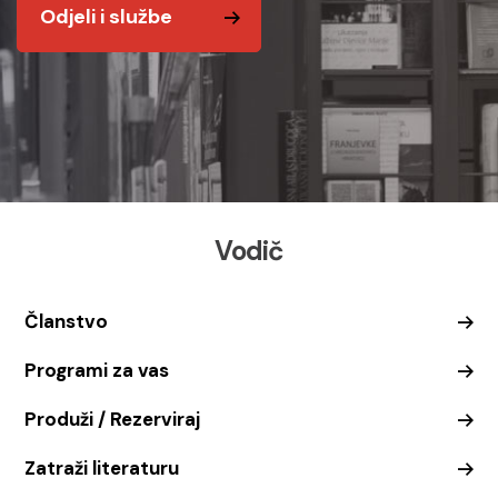
Odjeli i službe
Vodič
Članstvo
Programi za vas
Produži / Rezerviraj
Zatraži literaturu