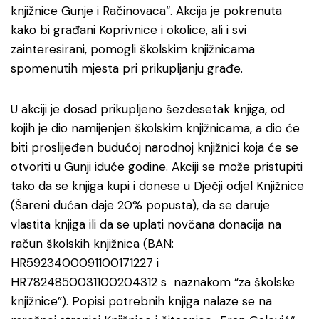
knjižnice Gunje i Račinovaca“. Akcija je pokrenuta
kako bi građani Koprivnice i okolice, ali i svi
zainteresirani, pomogli školskim knjižnicama
spomenutih mjesta pri prikupljanju građe.
U akciji je dosad prikupljeno šezdesetak knjiga, od
kojih je dio namijenjen školskim knjižnicama, a dio će
biti proslijeđen budućoj narodnoj knjižnici koja će se
otvoriti u Gunji iduće godine. Akciji se može pristupiti
tako da se knjiga kupi i donese u Dječji odjel Knjižnice
(Šareni dućan daje 20% popusta), da se daruje
vlastita knjiga ili da se uplati novčana donacija na
račun školskih knjižnica (BAN:
HR5923400091100171227 i
HR7824850031100204312 s naznakom “za školske
knjižnice”). Popisi potrebnih knjiga nalaze se na