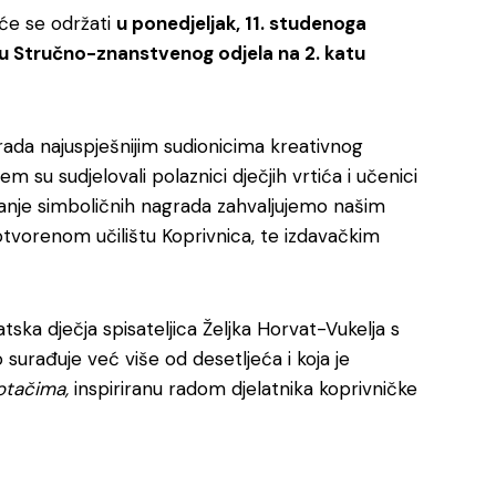
 će se održati
u ponedjeljak, 11. studenoga
ru Stručno-znanstvenog odjela na 2. katu
rada najuspješnijim sudionicima kreativnog
em su sudjelovali polaznici dječjih vrtića i učenici
uranje simboličnih nagrada zahvaljujemo našim
tvorenom učilištu Koprivnica, te izdavačkim
a dječja spisateljica Željka Horvat-Vukelja s
surađuje već više od desetljeća i koja je
kotačima,
inspiriranu radom djelatnika koprivničke