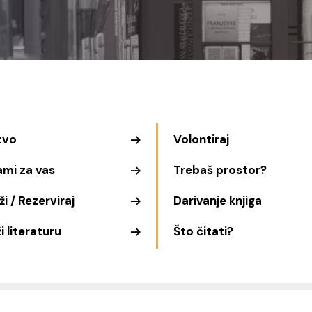
tvo
Volontiraj
ami za vas
Trebaš prostor?
i / Rezerviraj
Darivanje knjiga
i literaturu
Što čitati?