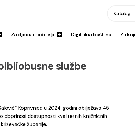
Katalog
Za djecu i roditelje
Digitalna baština
Za knj
bibliobusne službe
Galović“ Koprivnica u 2024. godini obilježava 45
o doprinosi dostupnosti kvalitetnih knjižničnih
križevačke županije.