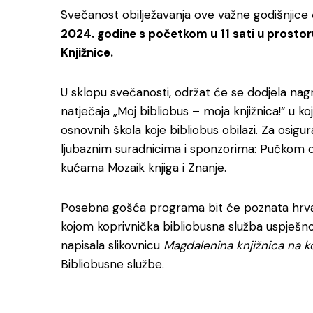
Svečanost obilježavanja ove važne godišnjice
2024. godine s početkom u 11 sati u prosto
Knjižnice.
U sklopu svečanosti, održat će se dodjela nag
natječaja „Moj bibliobus – moja knjižnica!“ u koj
osnovnih škola koje bibliobus obilazi. Za osig
ljubaznim suradnicima i sponzorima: Pučkom o
kućama Mozaik knjiga i Znanje.
Posebna gošća programa bit će poznata hrvatsk
kojom koprivnička bibliobusna služba uspješno 
napisala slikovnicu
Magdalenina knjižnica na 
Bibliobusne službe.