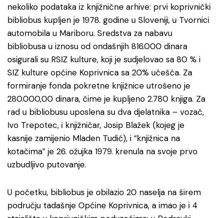
nekoliko podataka iz knjižnične arhive: prvi koprivnički
bibliobus kupljen je 1978. godine u Sloveniji, u Tvornici
automobila u Mariboru. Sredstva za nabavu
bibliobusa u iznosu od ondašnjih 816.000 dinara
osigurali su RSIZ kulture, koji je sudjelovao sa 80 % i
SIZ kulture općine Koprivnica sa 20% učešća. Za
formiranje fonda pokretne knjižnice utrošeno je
280.000,00 dinara, čime je kupljeno 2.780 knjiga. Za
rad u bibliobusu uposlena su dva djelatnika – vozač,
Ivo Trepotec, i knjižničar, Josip Blažek (kojeg je
kasnije zamijenio Mladen Tudić), i “knjižnica na
kotačima” je 26. ožujka 1979. krenula na svoje prvo
uzbudljivo putovanje.
U početku, bibliobus je obilazio 20 naselja na širem
području tadašnje Općine Koprivnica, a imao je i 4