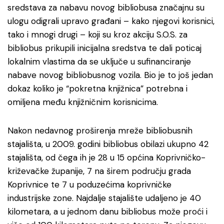
sredstava za nabavu novog bibliobusa značajnu su
ulogu odigrali upravo građani – kako njegovi korisnici,
tako i mnogi drugi – koji su kroz akciju S.O.S. za
bibliobus prikupili inicijalna sredstva te dali poticaj
lokalnim vlastima da se uključe u sufinanciranje
nabave novog bibliobusnog vozila. Bio je to još jedan
dokaz koliko je “pokretna knjižnica” potrebna i
omiljena među knjižničnim korisnicima.
Nakon nedavnog proširenja mreže bibliobusnih
stajališta, u 2009. godini bibliobus obilazi ukupno 42
stajališta, od čega ih je 28 u 15 općina Koprivničko-
križevačke županije, 7 na širem području grada
Koprivnice te 7 u poduzećima koprivničke
industrijske zone. Najdalje stajalište udaljeno je 40
kilometara, a u jednom danu bibliobus može proći i