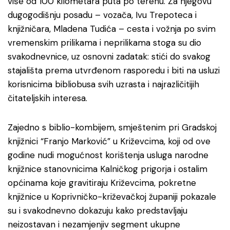
više od 100 kilometara puta po terenu. Za njegovu
dugogodišnju posadu – vozača, Ivu Trepoteca i
knjižničara, Mladena Tudića – cesta i vožnja po svim
vremenskim prilikama i neprilikama stoga su dio
svakodnevnice, uz osnovni zadatak: stići do svakog
stajališta prema utvrđenom rasporedu i biti na usluzi
korisnicima bibliobusa svih uzrasta i najrazličitijih
čitateljskih interesa.
Zajedno s biblio-kombijem, smještenim pri Gradskoj
knjižnici “Franjo Marković” u Križevcima, koji od ove
godine nudi mogućnost korištenja usluga narodne
knjižnice stanovnicima Kalničkog prigorja i ostalim
općinama koje gravitiraju Križevcima, pokretne
knjižnice u Koprivničko-križevačkoj županiji pokazale
su i svakodnevno dokazuju kako predstavljaju
neizostavan i nezamjenjiv segment ukupne