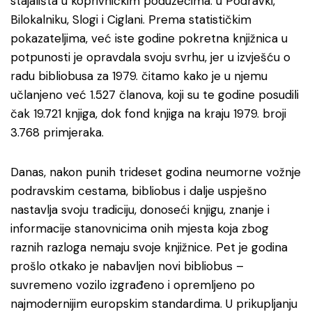
stajališta u koprivničkim poduzećima: u Podravki,
Bilokalniku, Slogi i Ciglani. Prema statističkim
pokazateljima, već iste godine pokretna knjižnica u
potpunosti je opravdala svoju svrhu, jer u izvješću o
radu bibliobusa za 1979. čitamo kako je u njemu
učlanjeno već 1.527 članova, koji su te godine posudili
čak 19.721 knjiga, dok fond knjiga na kraju 1979. broji
3.768 primjeraka.
Danas, nakon punih trideset godina neumorne vožnje
podravskim cestama, bibliobus i dalje uspješno
nastavlja svoju tradiciju, donoseći knjigu, znanje i
informacije stanovnicima onih mjesta koja zbog
raznih razloga nemaju svoje knjižnice. Pet je godina
prošlo otkako je nabavljen novi bibliobus –
suvremeno vozilo izgrađeno i opremljeno po
najmodernijim europskim standardima. U prikupljanju