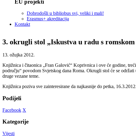
EU projekti
Dobrodošli u bibliobus svi, veliki i mali!
Erasmus+ akreditacija
Kontakt
3. okrugli stol „Iskustva u radu s romsko
13. ožujka 2012.
Knjižnica i čitaonica „Fran Galović“ Koprivnica i ove će godine, tre
području“ povodom Svjetskog dana Roma. Okrugli stol će se održati u 
druge vezane teme.
Knjižnica poziva sve zainteresirane da najkasnije do petka, 16.3.2012
Podijeli
Facebook
X
Kategorije
Vijesti