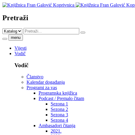
Pretraži
menu
Vijesti
Vodič
Vodič
Članstvo
Kalendar događanja
Programi za vas
Programska knjižica
Podcast / Premalo čitam
Sezona 1
Sezona 2
Sezona 3
Sezona 4
Ambasadori čitanja
2021.