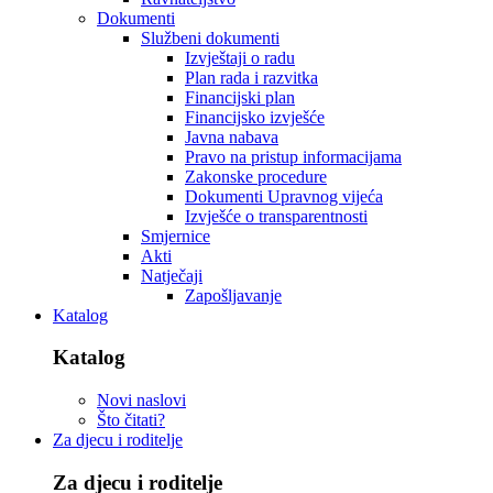
Dokumenti
Službeni dokumenti
Izvještaji o radu
Plan rada i razvitka
Financijski plan
Financijsko izvješće
Javna nabava
Pravo na pristup informacijama
Zakonske procedure
Dokumenti Upravnog vijeća
Izvješće o transparentnosti
Smjernice
Akti
Natječaji
Zapošljavanje
Katalog
Katalog
Novi naslovi
Što čitati?
Za djecu i roditelje
Za djecu i roditelje