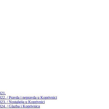
021.
2022. / Pravda i nepravda u Koprivnici
023. / Nostalgija u Koprivnici
2024. / Glazba i Koprivnica