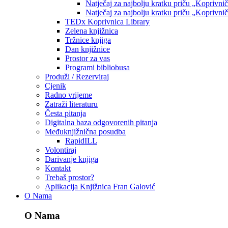
Natječaj za najbolju kratku priču „Koprivni
Natječaj za najbolju kratku priču „Koprivni
TEDx Koprivnica Library
Zelena knjižnica
Tržnice knjiga
Dan knjižnice
Prostor za vas
Programi bibliobusa
Produži / Rezerviraj
Cjenik
Radno vrijeme
Zatraži literaturu
Česta pitanja
Digitalna baza odgovorenih pitanja
Međuknjižnična posudba
RapidILL
Volontiraj
Darivanje knjiga
Kontakt
Trebaš prostor?
Aplikacija Knjižnica Fran Galović
O Nama
O Nama