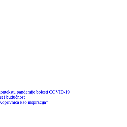
 kontekstu pandemije bolesti COVID-19
ost i budućnost
Koprivnica kao inspiracija”