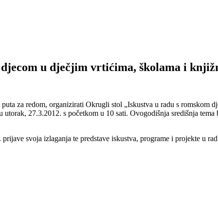
m djecom u dječjim vrtićima, školama i knj
ći puta za redom, organizirati Okrugli stol „Iskustva u radu s romskom
utorak, 27.3.2012. s početkom u 10 sati. Ovogodišnja središnja tema b
. prijave svoja izlaganja te predstave iskustva, programe i projekte u 