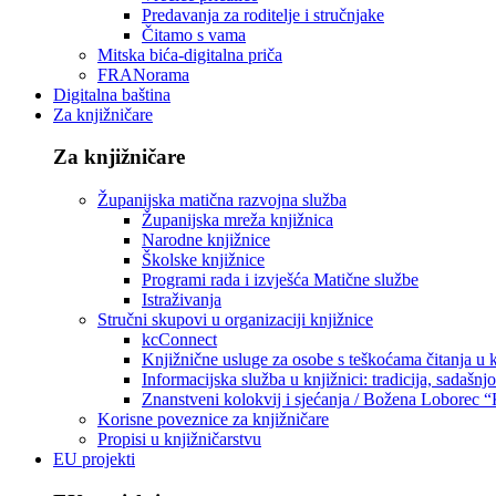
Predavanja za roditelje i stručnjake
Čitamo s vama
Mitska bića-digitalna priča
FRANorama
Digitalna baština
Za knjižničare
Za knjižničare
Županijska matična razvojna služba
Županijska mreža knjižnica
Narodne knjižnice
Školske knjižnice
Programi rada i izvješća Matične službe
Istraživanja
Stručni skupovi u organizaciji knjižnice
kcConnect
Knjižnične usluge za osobe s teškoćama čitanja u
Informacijska služba u knjižnici: tradicija, sadašnj
Znanstveni kolokvij i sjećanja / Božena Loborec “
Korisne poveznice za knjižničare
Propisi u knjižničarstvu
EU projekti