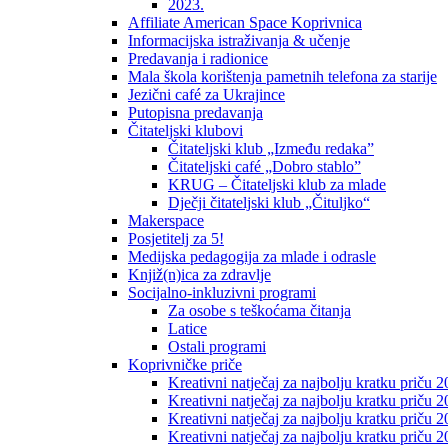
2023.
Affiliate American Space Koprivnica
Informacijska istraživanja & učenje
Predavanja i radionice
Mala škola korištenja pametnih telefona za starije
Jezični café za Ukrajince
Putopisna predavanja
Čitateljski klubovi
Čitateljski klub „Između redaka”
Čitateljski café „Dobro stablo”
KRUG – Čitateljski klub za mlade
Dječji čitateljski klub „Čituljko“
Makerspace
Posjetitelj za 5!
Medijska pedagogija za mlade i odrasle
Knjiž(n)ica za zdravlje
Socijalno-inkluzivni programi
Za osobe s teškoćama čitanja
Latice
Ostali programi
Koprivničke priče
Kreativni natječaj za najbolju kratku priču 2
Kreativni natječaj za najbolju kratku priču 
Kreativni natječaj za najbolju kratku priču 2
Kreativni natječaj za najbolju kratku priču 