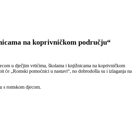
ižnicama na koprivničkom području“
 djecom u dječjim vrtićima, školama i knjižnicama na koprivničkom
it će „Romski pomoćnici u nastavi“, no dobrodošla su i izlaganja na
radu s romskom djecom.