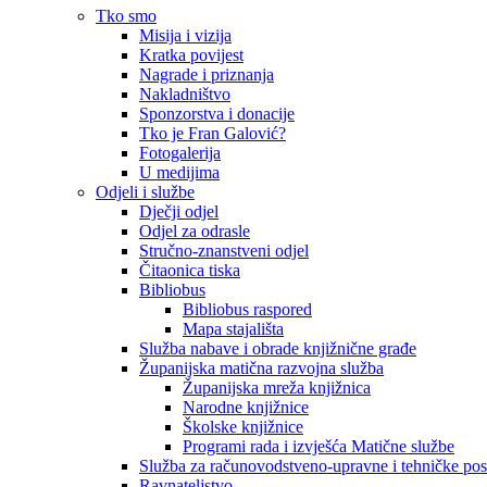
Tko smo
Misija i vizija
Kratka povijest
Nagrade i priznanja
Nakladništvo
Sponzorstva i donacije
Tko je Fran Galović?
Fotogalerija
U medijima
Odjeli i službe
Dječji odjel
Odjel za odrasle
Stručno-znanstveni odjel
Čitaonica tiska
Bibliobus
Bibliobus raspored
Mapa stajališta
Služba nabave i obrade knjižnične građe
Županijska matična razvojna služba
Županijska mreža knjižnica
Narodne knjižnice
Školske knjižnice
Programi rada i izvješća Matične službe
Služba za računovodstveno-upravne i tehničke po
Ravnateljstvo