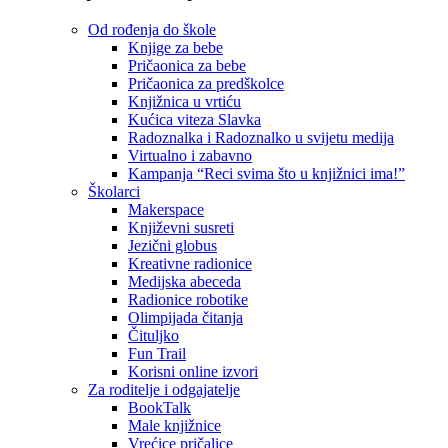
Od rođenja do škole
Knjige za bebe
Pričaonica za bebe
Pričaonica za predškolce
Knjižnica u vrtiću
Kućica viteza Slavka
Radoznalka i Radoznalko u svijetu medija
Virtualno i zabavno
Kampanja “Reci svima što u knjižnici ima!”
Školarci
Makerspace
Književni susreti
Jezični globus
Kreativne radionice
Medijska abeceda
Radionice robotike
Olimpijada čitanja
Čituljko
Fun Trail
Korisni online izvori
Za roditelje i odgajatelje
BookTalk
Male knjižnice
Vrećice pričalice